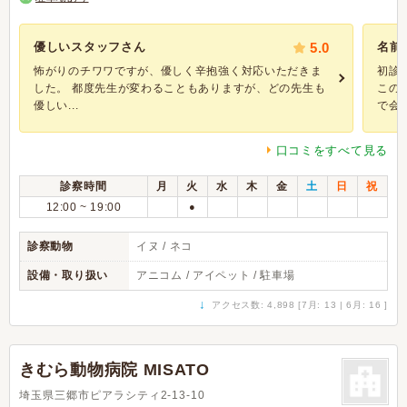
優しいスタッフさん
5.0
名前
怖がりのチワワですが、優しく辛抱強く対応いただきま
初診
した。 都度先生が変わることもありますが、どの先生も
この
優しい...
で会..
口コミをすべて見る
診察時間
月
火
水
木
金
土
日
祝
12:00 ~ 19:00
●
診察動物
イヌ / ネコ
設備・取り扱い
アニコム / アイペット / 駐車場
↓
アクセス数: 4,898 [7月: 13 | 6月: 16 ]
きむら動物病院 MISATO
埼玉県三郷市ピアラシティ2-13-10