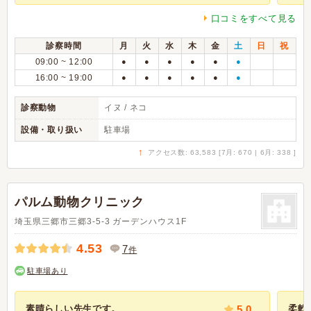
口コミをすべて見る
診察時間
月
火
水
木
金
土
日
祝
09:00 ~ 12:00
●
●
●
●
●
●
16:00 ~ 19:00
●
●
●
●
●
●
診察動物
イヌ / ネコ
設備・取り扱い
駐車場
↑
アクセス数: 63,583 [7月: 670 | 6月: 338 ]
パルム動物クリニック
埼玉県三郷市三郷3-5-3 ガーデンハウス1F
4.53
7
件
駐車場あり
素晴らしい先生です。
5.0
柔軟