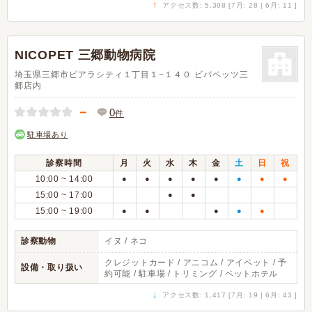
↑
アクセス数: 5,308 [7月: 28 | 6月: 11 ]
NICOPET 三郷動物病院
埼玉県三郷市ピアラシティ１丁目１−１４０ ビバペッツ三
郷店内
－
0
件
駐車場あり
診察時間
月
火
水
木
金
土
日
祝
10:00 ~ 14:00
●
●
●
●
●
●
●
●
15:00 ~ 17:00
●
●
15:00 ~ 19:00
●
●
●
●
●
診察動物
イヌ / ネコ
クレジットカード / アニコム / アイペット / 予
設備・取り扱い
約可能 / 駐車場 / トリミング / ペットホテル
↓
アクセス数: 1,417 [7月: 19 | 6月: 43 ]