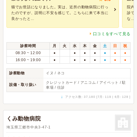
猫でお世話になりました。実は、近所の動物病院に行っ
院内
たのですが、説明に不安を感じて。こちらに来て本当に
診て
良かったと...
な...
口コミをすべて見る
診察時間
月
火
水
木
金
土
日
祝
08:30 ~ 12:00
●
●
●
●
●
●
●
16:00 ~ 19:00
●
●
●
●
●
●
●
診察動物
イヌ / ネコ
クレジットカード / アニコム / アイペット / 駐
設備・取り扱い
車場 / 往診
↓
アクセス数: 37,180 [7月: 119 | 6月: 128 ]
くみ動物病院
埼玉県三郷市中央3-47-1