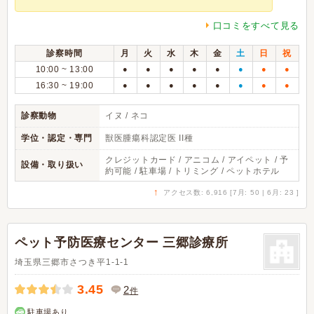
口コミをすべて見る
診察時間
月
火
水
木
金
土
日
祝
10:00 ~ 13:00
●
●
●
●
●
●
●
●
16:30 ~ 19:00
●
●
●
●
●
●
●
●
診察動物
イヌ / ネコ
学位・認定・専門
獣医腫瘍科認定医 II種
クレジットカード / アニコム / アイペット / 予
設備・取り扱い
約可能 / 駐車場 / トリミング / ペットホテル
↑
アクセス数: 6,916 [7月: 50 | 6月: 23 ]
ペット予防医療センター 三郷診療所
埼玉県三郷市さつき平1-1-1
3.45
2
件
駐車場あり