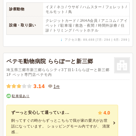
イヌ / ネコ / ウサギ / ハムスター / フェレット /
診察動物
モルモット / 鳥
クレジットカード / JAHA会員 / アニコム / アイ
設備・取り扱い
ペット / 駐車場 / 救急・夜間 / 時間外診療 / 往
診 / トリミング / ペットホテル
↓
アクセス数: 89,488 [7月: 294 | 6月: 299 ]
ペテモ動物病院 ららぽーと新三郷
埼玉県三郷市新三郷ららシティ3丁目1-1ららぽーと新三郷
1F ペット専門店ペテモ内
3.14
1
件
駐車場あり
ずーっと安心して通っていま...
4.0
飼ってすぐの時からずっとこちらで我が家の愛犬がお世
話になっています。 ショッピングモール内ですが、 清潔
感...