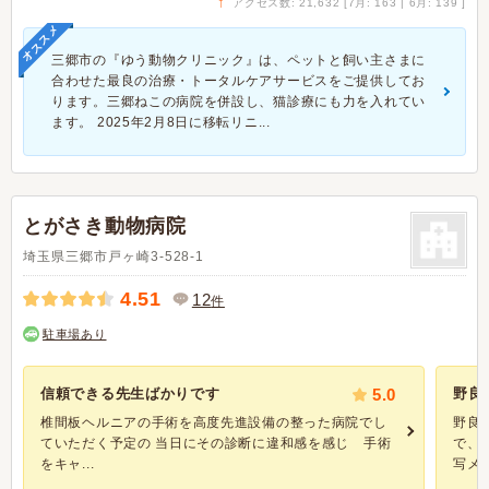
↑
アクセス数: 21,632 [7月: 163 | 6月: 139 ]
オススメ
三郷市の『ゆう動物クリニック』は、ペットと飼い主さまに
合わせた最良の治療・トータルケアサービスをご提供してお
ります。三郷ねこの病院を併設し、猫診療にも力を入れてい
ます。 2025年2月8日に移転リニ...
とがさき動物病院
埼玉県三郷市戸ヶ崎3-528-1
4.51
12
件
駐車場あり
信頼できる先生ばかりです
5.0
野良
椎間板ヘルニアの手術を高度先進設備の整った病院でし
野良
ていただく予定の 当日にその診断に違和感を感じ 手術
で、
をキャ...
写メ又