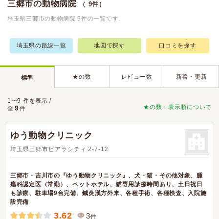
三郷市の動物病院
（ 9件）
埼玉県三郷市の動物病院 9件の一覧です。
埼玉県の路線一覧
地図で探す
口コミを探す
★の数
レビュー数
新着・更新
標準
1〜9 件を表示 /
★の数・表示順について
9
全
件
ゆう動物クリニック
埼玉県三郷市ピアラシティ 2-7-12
三郷市・吉川市の『ゆう動物クリニック』、犬・猫・その他対象、腫
瘍科認定医（常勤）、ペットホテル、猫専用診療時間あり、土日祝日
も診療、駐車場9台完備、鍼灸漢方外来、各種手術、各種検査、入院施
設完備
3.62
3
件