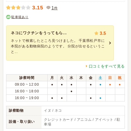
3.15
1
件
駐車場あり
ネコにワクチンをうってもら...
3.5
ネットで検索したところ見つけました。 千葉県松戸市に
本院がある動物病院のようです。 分院が出せるというこ
と...
口コミをすべて見る
診察時間
月
火
水
木
金
土
日
祝
09:00 ~ 12:00
●
●
●
●
●
●
●
16:00 ~ 18:00
●
16:00 ~ 19:00
●
●
●
●
診察動物
イヌ / ネコ
クレジットカード / アニコム / アイペット / 駐
設備・取り扱い
車場