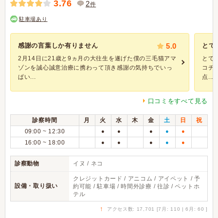
3.76
2
件
駐車場あり
感謝の言葉しか有りません
5.0
とて
2月14日に21歳と9ヵ月の大往生を遂げた僕の三毛猫アマ
とて
ゾンを誠心誠意治療に携わって頂き感謝の気持ちでいっ
コチ
ぱい...
点...
口コミをすべて見る
診察時間
月
火
水
木
金
土
日
祝
09:00 ~ 12:30
●
●
●
●
●
16:00 ~ 18:00
●
●
●
●
●
診察動物
イヌ / ネコ
クレジットカード / アニコム / アイペット / 予
設備・取り扱い
約可能 / 駐車場 / 時間外診療 / 往診 / ペットホ
テル
↑
アクセス数: 17,701 [7月: 110 | 6月: 60 ]