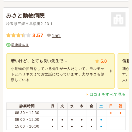
みさと動物病院
埼玉県三郷市早稲田2-23-1
3.57
15
件
駐車場あり
若いけど、とても良い先生で...
5.0
信頼
小動物の担当をしている先生が一人だけいて、モルモッ
我が
トとハリネズミでお世話になっています。犬やネコも診
す。
察している...
人に紹
口コミをすべて見る
診察時間
月
火
水
木
金
土
日
祝
08:30 ~ 12:30
●
●
09:00 ~ 12:00
●
●
●
●
●
●
15:00 ~ 20:00
●
●
●
●
●
●