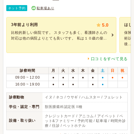
ネット予約
駐車場あり
3年前より利用
5.0
はじ
比較的新しい病院です。 スタッフも多く、看護師さんの
保険
対応は他の病院よりとても良いです。 私は１０歳の柴...
術以
後...
口コミをすべて見る
診察時間
月
火
水
木
金
土
日
祝
09:00 ~ 12:00
●
●
●
●
●
●
●
●
16:00 ~ 19:00
●
●
●
●
●
診察動物
イヌ / ネコ / ウサギ / ハムスター / フェレット
学位・認定・専門
獣医腫瘍科認定医 II種
クレジットカード / アニコム / アイペット / ペ
設備・取り扱い
ット&ファミリー / 予約可能 / 駐車場 / 時間外診
療 / 往診 / ペットホテル