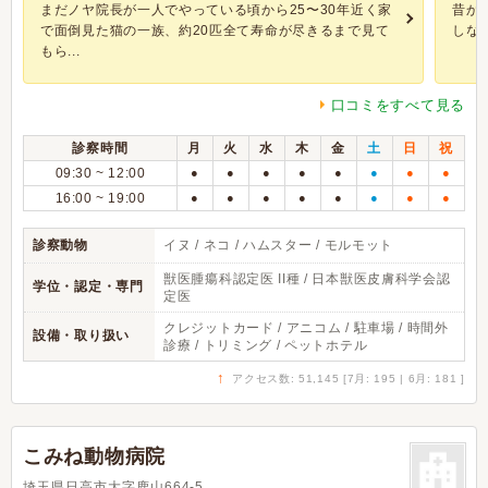
まだノヤ院長が一人でやっている頃から25〜30年近く家
昔か
で面倒見た猫の一族、約20匹全て寿命が尽きるまで見て
しな
もら...
口コミをすべて見る
診察時間
月
火
水
木
金
土
日
祝
09:30 ~ 12:00
●
●
●
●
●
●
●
●
16:00 ~ 19:00
●
●
●
●
●
●
●
●
診察動物
イヌ / ネコ / ハムスター / モルモット
獣医腫瘍科認定医 II種 / 日本獣医皮膚科学会認
学位・認定・専門
定医
クレジットカード / アニコム / 駐車場 / 時間外
設備・取り扱い
診療 / トリミング / ペットホテル
↑
アクセス数: 51,145 [7月: 195 | 6月: 181 ]
こみね動物病院
埼玉県日高市大字鹿山664-5