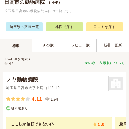
日高市の動物病院
（ 4件）
埼玉県日高市の動物病院 4件の一覧です。
埼玉県の路線一覧
地図で探す
口コミを探す
★の数
レビュー数
新着・更新
標準
1〜4 件を表示 /
★の数・表示順について
4
全
件
ノヤ動物病院
埼玉県日高市大字上鹿山143-19
4.11
13
件
駐車場あり
ここしか信頼できない(*•...
5.0
急病