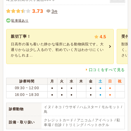
3.73
3
件
駐車場あり
親切丁寧！
4.5
受付
日高市の落ち着いた静かな場所にある動物病院です。大
獣医
通りからは少し入るので、初めていく方はわかりにくい
く、
かもしれま...
さいま.
口コミをすべて見る
診察時間
月
火
水
木
金
土
日
祝
09:30 ~ 12:00
●
●
●
●
●
●
16:00 ~ 18:30
●
●
●
●
●
●
イヌ / ネコ / ウサギ / ハムスター / モルモット /
診察動物
鳥
クレジットカード / アニコム / アイペット / 駐
設備・取り扱い
車場 / 往診 / トリミング / ペットホテル