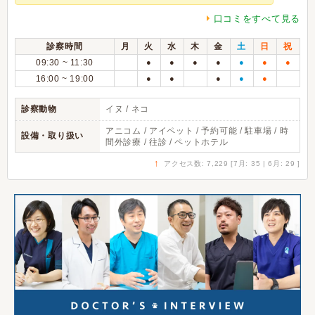
口コミをすべて見る
診察時間
月
火
水
木
金
土
日
祝
09:30 ~ 11:30
●
●
●
●
●
●
●
16:00 ~ 19:00
●
●
●
●
●
診察動物
イヌ / ネコ
アニコム / アイペット / 予約可能 / 駐車場 / 時
設備・取り扱い
間外診療 / 往診 / ペットホテル
↑
アクセス数: 7,229 [7月: 35 | 6月: 29 ]