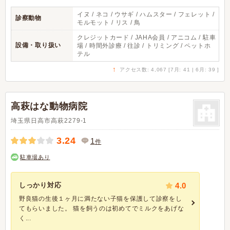
イヌ / ネコ / ウサギ / ハムスター / フェレット /
診察動物
モルモット / リス / 鳥
クレジットカード / JAHA会員 / アニコム / 駐車
設備・取り扱い
場 / 時間外診療 / 往診 / トリミング / ペットホ
テル
↑
アクセス数: 4,067 [7月: 41 | 6月: 39 ]
高萩はな動物病院
埼玉県日高市高萩2279-1
3.24
1
件
駐車場あり
しっかり対応
4.0
野良猫の生後１ヶ月に満たない子猫を保護して診察をし
てもらいました。 猫を飼うのは初めてでミルクをあげな
く...