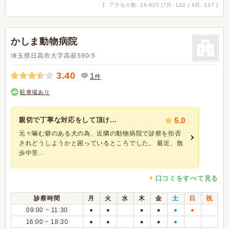
↑
アクセス数: 16,625 [7月: 132 | 6月: 127 ]
かしま動物病院
埼玉県日高市大字高萩590-5
3.40
1
件
駐車場あり
親切で丁寧な対応をして頂け...
5.0
元々噛む癖のある犬の為、近隣の動物病院で診察を拒否
されどうしようかと困っているところでした。 最近、散
歩中苦...
口コミをすべて見る
診察時間
月
火
水
木
金
土
日
祝
09:00 ~ 11:30
●
●
●
●
●
●
16:00 ~ 18:30
●
●
●
●
●