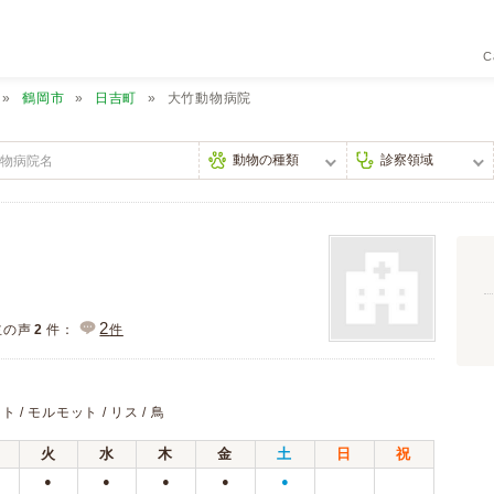
C
鶴岡市
日吉町
大竹動物病院
2
主の声
2
件：
件
ト / モルモット / リス / 鳥
火
水
木
金
土
日
祝
●
●
●
●
●