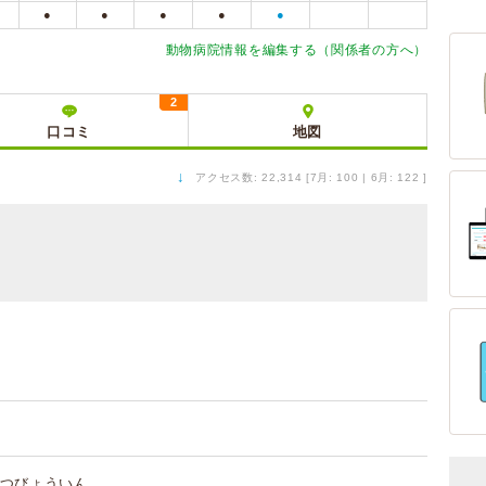
●
●
●
●
●
動物病院情報を編集する（関係者の方へ）
2
口コミ
地図
↓
アクセス数: 22,314 [7月: 100 | 6月: 122 ]
つびょういん