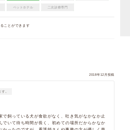
ペットホテル
二次診療専門
することができます
）
2018年12月投稿
ます。
家で飼っている犬が食欲がなく、吐き気がなかなか止
んでいて待ち時間が長く、初めての場所だからかなか
なかったのですが、看護師さんや事務の方が優しく声