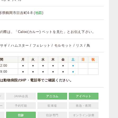
山形県鶴岡市日吉町4-8 (
地図
)
の際は、「Caloo(カルー) ペットを見た」とお伝え下さい。
ウサギ / ハムスター / フェレット / モルモット / リス / 鳥
間
月
火
水
木
金
土
日
祝
12:00
●
●
●
●
●
●
19:00
●
●
●
●
●
●
は動物病院のHP・電話等でご確認ください。
ド
JAHA会員
アニコム
アイペット
ー
予約可能
駐車場
救急・夜間
往診
往診専門
オンライン診療