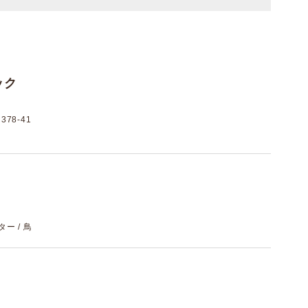
ック
78-41
ター / 鳥