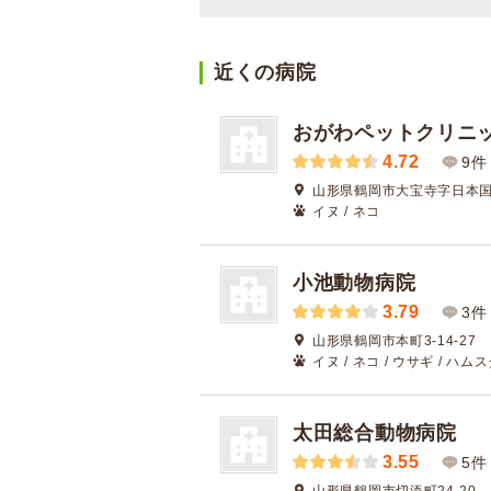
近くの病院
おがわペットクリニ
4.72
9件
山形県鶴岡市大宝寺字日本国3
イヌ / ネコ
小池動物病院
3.79
3件
山形県鶴岡市本町3-14-27
イヌ / ネコ / ウサギ / ハムス
太田総合動物病院
3.55
5件