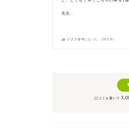
と、とても丁寧でこちらの事を1
先生...
27
人が参考になった （
28
人中）
3,0
口コミを書いて