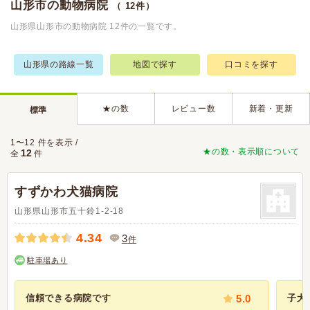
山形市の動物病院
（ 12件）
山形県山形市の動物病院 12件の一覧です。
山形県の路線一覧
地図で探す
口コミを探す
★の数
レビュー数
新着・更新
標準
1〜12 件を表示 /
★の数・表示順について
12
全
件
すずかわ犬猫病院
山形県山形市五十鈴1-2-18
4.34
3
件
駐車場あり
信頼できる病院です
5.0
子犬