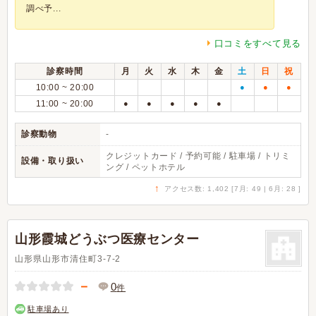
調べ予...
口コミをすべて見る
診察時間
月
火
水
木
金
土
日
祝
10:00 ~ 20:00
●
●
●
11:00 ~ 20:00
●
●
●
●
●
診察動物
-
クレジットカード / 予約可能 / 駐車場 / トリミ
設備・取り扱い
ング / ペットホテル
↑
アクセス数: 1,402 [7月: 49 | 6月: 28 ]
山形霞城どうぶつ医療センター
山形県山形市清住町3-7-2
－
0
件
駐車場あり