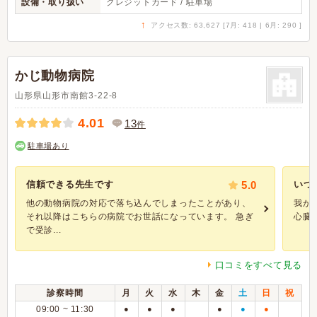
設備・取り扱い
クレジットカード / 駐車場
↑
アクセス数: 63,627 [7月: 418 | 6月: 290 ]
かじ動物病院
山形県山形市南館3-22-8
4.01
13
件
駐車場あり
信頼できる先生です
5.0
いつ
他の動物病院の対応で落ち込んでしまったことがあり、
我が
それ以降はこちらの病院でお世話になっています。 急ぎ
心臓
で受診...
口コミをすべて見る
診察時間
月
火
水
木
金
土
日
祝
09:00 ~ 11:30
●
●
●
●
●
●