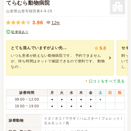
てらむら動物病院
山形県山形市桜田東4-9-29
3.96
12
件
駐車場あり
とても混んでいますがよい先...
5.0
セキ
いつも患者が絶えない動物病院です。 予約できません
飼っ
が、待ち時間はネットで確認できるので便利です。 動物
いて
なの...
し、食
口コミをすべて見る
診察時間
月
火
水
木
金
土
日
祝
09:00 ~ 12:00
●
●
●
●
●
●
16:00 ~ 19:00
●
●
●
●
●
イヌ / ネコ / ウサギ / ハムスター / フェレット /
診察動物
モルモット / 鳥