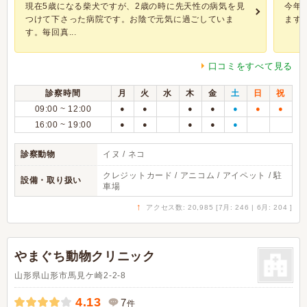
現在5歳になる柴犬ですが、2歳の時に先天性の病気を見
今年
つけて下さった病院です。お陰で元気に過ごしていま
ます
す。毎回真...
口コミをすべて見る
診察時間
月
火
水
木
金
土
日
祝
09:00 ~ 12:00
●
●
●
●
●
●
●
16:00 ~ 19:00
●
●
●
●
●
診察動物
イヌ / ネコ
クレジットカード / アニコム / アイペット / 駐
設備・取り扱い
車場
↑
アクセス数: 20,985 [7月: 246 | 6月: 204 ]
やまぐち動物クリニック
山形県山形市馬見ケ崎2-2-8
4.13
7
件