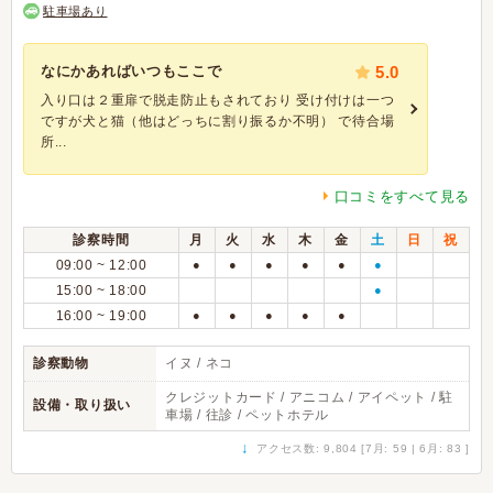
駐車場あり
なにかあればいつもここで
5.0
入り口は２重扉で脱走防止もされており 受け付けは一つ
ですが犬と猫（他はどっちに割り振るか不明） で待合場
所...
口コミをすべて見る
診察時間
月
火
水
木
金
土
日
祝
09:00 ~ 12:00
●
●
●
●
●
●
15:00 ~ 18:00
●
16:00 ~ 19:00
●
●
●
●
●
診察動物
イヌ / ネコ
クレジットカード / アニコム / アイペット / 駐
設備・取り扱い
車場 / 往診 / ペットホテル
↓
アクセス数: 9,804 [7月: 59 | 6月: 83 ]