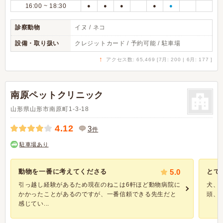
16:00 ~ 18:30
●
●
●
●
●
診察動物
イヌ / ネコ
設備・取り扱い
クレジットカード / 予約可能 / 駐車場
↑
アクセス数: 65,469 [7月: 200 | 6月: 177 ]
南原ペットクリニック
山形県山形市南原町1-3-18
4.12
3
件
駐車場あり
動物を一番に考えてくださる
5.0
とて
引っ越し経験があるため現在のねこは6軒ほど動物病院に
犬、
かかったことがあるのですが、一番信頼できる先生だと
頭、
感じてい...