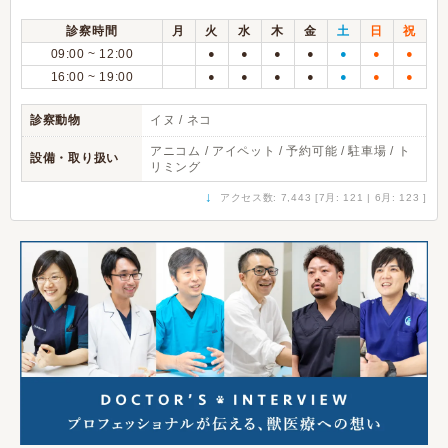
診察時間
月
火
水
木
金
土
日
祝
09:00 ~ 12:00
●
●
●
●
●
●
●
16:00 ~ 19:00
●
●
●
●
●
●
●
診察動物
イヌ / ネコ
アニコム / アイペット / 予約可能 / 駐車場 / ト
設備・取り扱い
リミング
↓
アクセス数: 7,443 [7月: 121 | 6月: 123 ]