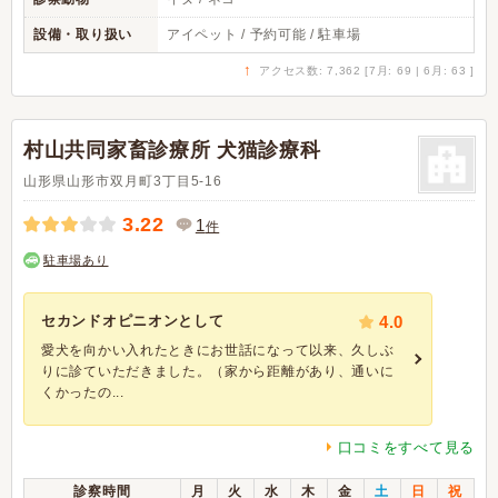
設備・取り扱い
アイペット / 予約可能 / 駐車場
↑
アクセス数: 7,362 [7月: 69 | 6月: 63 ]
村山共同家畜診療所 犬猫診療科
山形県山形市双月町3丁目5-16
3.22
1
件
駐車場あり
セカンドオピニオンとして
4.0
愛犬を向かい入れたときにお世話になって以来、久しぶ
りに診ていただきました。（家から距離があり、通いに
くかったの...
口コミをすべて見る
診察時間
月
火
水
木
金
土
日
祝