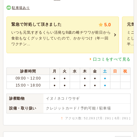
駐車場あり
緊急で対処して頂きました
5.0
元気
いつも元気すぎるくらい活発な8歳の雌チワワが前日から
ミニ
食欲もなくグッタリしていたので、かかりつけ（年一回
とし
ワクチン...
半...
口コミをすべて見る
診察時間
月
火
水
木
金
土
日
祝
09:00 ~ 12:00
●
●
●
●
●
15:00 ~ 18:00
●
●
●
●
●
診察動物
イヌ / ネコ / ウサギ
設備・取り扱い
クレジットカード / 予約可能 / 駐車場
↑
アクセス数: 52,263 [7月: 291 | 6月: 261 ]