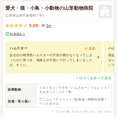
愛犬・猫・小鳥・小動物の山形動物病院
山形県山形市旅篭町1-9-1
3.85
3
件
駐車場あり
ハムスター
5.0
ハム
ある日の朝突然ハムスターの片目が開かなくなってしま
朝起
ったのに気づき、連絡もせず急いで行ってしまいました
ない
が、すぐに...
いてあ.
口コミをすべて見る
イヌ / ネコ / ウサギ / ハムスター / フェレット /
診察動物
モルモット / リス / 鳥
アニコム / アイペット / 駐車場 / 時間外診療 /
設備・取り扱い
ペットホテル
↑
アクセス数: 33,311 [7月: 253 | 6月: 150 ]