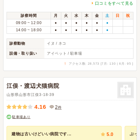
口コミをすべて見る
診察時間
月
火
水
木
金
土
日
祝
09:00 ~ 12:00
●
●
●
●
●
●
14:00 ~ 18:00
●
●
●
●
●
●
診察動物
イヌ / ネコ
設備・取り扱い
アイペット / 駐車場
↑
アクセス数: 28,573 [7月: 130 | 6月: 95 ]
江俣・渡辺犬猫病院
山形県山形市江俣3-18-39
4.16
2
件
駐車場あり
建物は古いけどいい病院です...
5.0
ぶっ