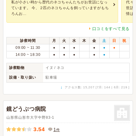
私が小さい時から歴代のネコちゃんたちがお世話になっ
代々
ています。 今、２匹のネコちゃんを飼っていますがもち
世話
ろんお...
情はす.
口コミをすべて見る
診察時間
月
火
水
木
金
土
日
祝
09:00 ~ 11:30
●
●
●
●
●
●
14:00 ~ 18:30
●
●
●
●
●
診察動物
イヌ / ネコ
設備・取り扱い
駐車場
↓
アクセス数: 15,207 [7月: 144 | 6月: 219 ]
鏡どうぶつ病院
山形県山形市大字中野83-1
3.54
1
件