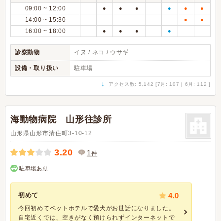
09:00 ~ 12:00
●
●
●
●
●
●
14:00 ~ 15:30
●
●
16:00 ~ 18:00
●
●
●
●
診察動物
イヌ / ネコ / ウサギ
設備・取り扱い
駐車場
↓
アクセス数: 5,142 [7月: 107 | 6月: 112 ]
海動物病院 山形往診所
山形県山形市清住町3-10-12
3.20
1
件
駐車場あり
初めて
4.0
今回初めてペットホテルで愛犬がお世話になりました。
自宅近くでは、空きがなく預けられずインターネットで