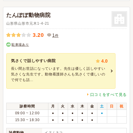
たんぽぽ動物病院
山形県山形市元木1-4-21
3.20
1
件
駐車場あり
気さくで話しやすい病院
4.0
長い間お世話になっています。先生は優しく話しやすい
気さくな先生です。動物看護師さんも気さくで優しいの
で何でも話...
口コミをすべて見る
診察時間
月
火
水
木
金
土
日
祝
09:00 ~ 12:00
●
●
●
●
●
●
15:30 ~ 18:30
●
●
●
●
●
診察動物
イヌ / ネコ