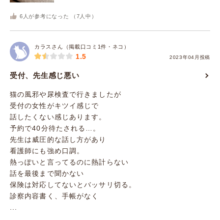
6
人が参考になった （
7
人中）
カラスさん（掲載口コミ1件・ネコ）
1.5
2023年04月投稿
受付、先生感じ悪い
猫の風邪や尿検査で行きましたが
受付の女性がキツイ感じで
話したくない感じあります。
予約で40分待たされる…。
先生は威圧的な話し方があり
看護師にも強め口調。
熱っぽいと言ってるのに熱計らない
話を最後まで聞かない
保険は対応してないとバッサリ切る。
診察内容書く、手帳がなく
...