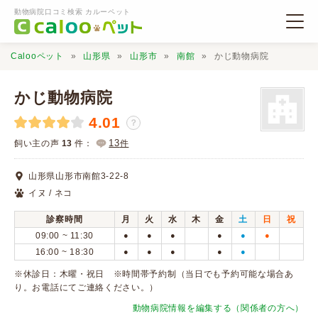
動物病院口コミ検索 カルーペット
Calooペット
山形県
山形市
南館
かじ動物病院
かじ動物病院
4.01
？
動物病院検索
13
飼い主の声
13
件：
件
山形県山形市南館3-22-8
口コミ検索
イヌ / ネコ
診察時間
月
火
水
木
金
土
日
祝
Calooペットとは？
09:00 ~ 11:30
●
●
●
●
●
●
16:00 ~ 18:30
●
●
●
●
●
口コミ投稿
※休診日：木曜・祝日 ※時間帯予約制（当日でも予約可能な場合あ
り。お電話にてご連絡ください。）
動物病院情報を編集する（関係者の方へ）