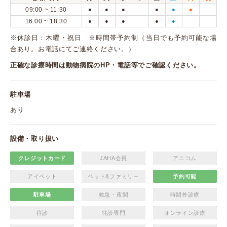
09:00 ~ 11:30
●
●
●
●
●
●
16:00 ~ 18:30
●
●
●
●
●
※休診日：木曜・祝日 ※時間帯予約制（当日でも予約可能な場
合あり。お電話にてご連絡ください。）
正確な診療時間は動物病院のHP・電話等でご確認ください。
駐車場
あり
設備・取り扱い
クレジットカード
JAHA会員
アニコム
アイペット
ペット&ファミリー
予約可能
駐車場
救急・夜間
時間外診療
往診
往診専門
オンライン診療