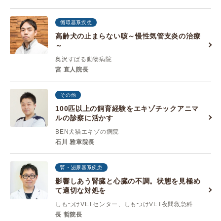
循環器系疾患
高齢犬の止まらない咳～慢性気管支炎の治療
～
奥沢すばる動物病院
宮 直人院長
その他
100匹以上の飼育経験をエキゾチックアニマ
ルの診察に活かす
BEN犬猫エキゾの病院
石川 雅章院長
腎・泌尿器系疾患
影響しあう腎臓と心臓の不調。状態を見極め
て適切な対処を
しもつけVETセンター、しもつけVET夜間救急科
長 哲院長