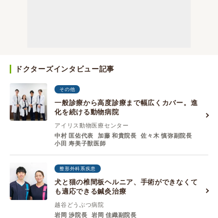
ドクターズインタビュー記事
その他
一般診療から高度診療まで幅広くカバー。進
化を続ける動物病院
アイリス動物医療センター
中村 匡佑代表
加藤 和貴院⻑
佐々⽊ 慎弥副院⻑
⼩⽥ 寿美⼦獣医師
整形外科系疾患
犬と猫の椎間板ヘルニア、手術ができなくて
も適応できる鍼灸治療
越谷どうぶつ病院
岩岡 渉院長
岩岡 佳織副院長