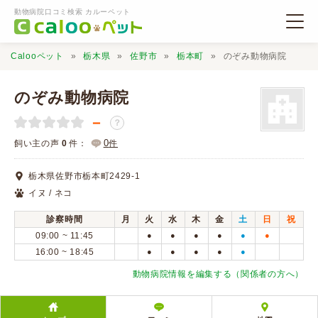
動物病院口コミ検索 カルーペット
Calooペット
栃木県
佐野市
栃本町
のぞみ動物病院
のぞみ動物病院
－
？
動物病院検索
0
飼い主の声
0
件：
件
栃木県佐野市栃本町2429-1
口コミ検索
イヌ / ネコ
診察時間
月
火
水
木
金
土
日
祝
Calooペットとは？
09:00 ~ 11:45
●
●
●
●
●
●
16:00 ~ 18:45
●
●
●
●
●
口コミ投稿
動物病院情報を編集する（関係者の方へ）