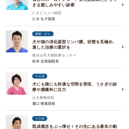
きる親しみやすい診察
にきどうぶつ病院
仁木 礼子院長
腫瘍・がん
犬や猫の消化器型リンパ腫。状態を見極め、
適した治療の選択を
横浜山手犬猫医療センター
松井 圭悟副院長
その他
犬にも猫にも快適な空間を実現、うさぎの診
療や腫瘍科に注力
はる動物病院
瀧口 晴嵩院長
その他
既成概念をぶっ壊せ！その先にある最良の動