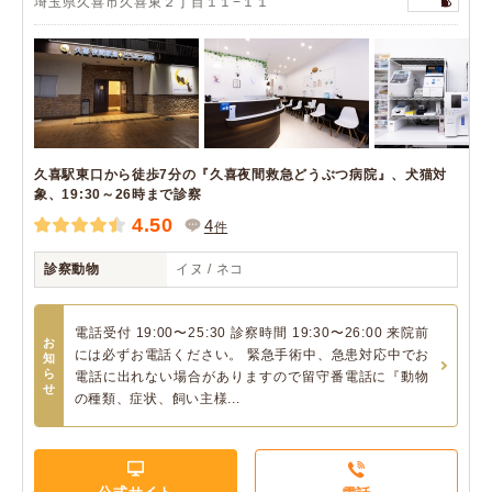
埼玉県久喜市久喜東２丁目１１−１１
久喜駅東口から徒歩7分の『久喜夜間救急どうぶつ病院』、犬猫対
象、19:30～26時まで診察
4.50
4
件
診察動物
イヌ / ネコ
電話受付 19:00〜25:30 診察時間 19:30〜26:00 来院前
お
には必ずお電話ください。 緊急手術中、急患対応中でお
知
ら
電話に出れない場合がありますので留守番電話に『動物
せ
の種類、症状、飼い主様...