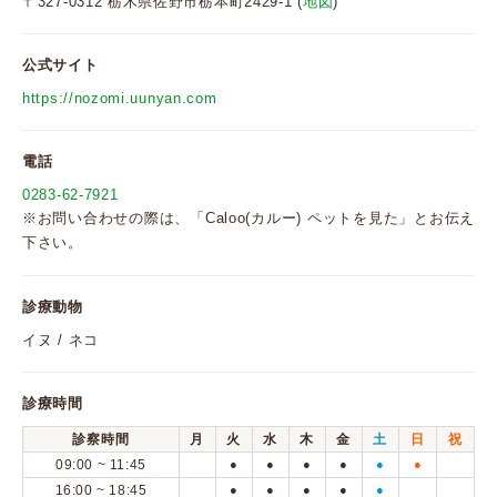
〒327-0312 栃木県佐野市栃本町2429-1 (
地図
)
公式サイト
https://nozomi.uunyan.com
電話
0283-62-7921
※お問い合わせの際は、「Caloo(カルー) ペットを見た」とお伝え
下さい。
診療動物
イヌ / ネコ
診療時間
診察時間
月
火
水
木
金
土
日
祝
09:00 ~ 11:45
●
●
●
●
●
●
16:00 ~ 18:45
●
●
●
●
●