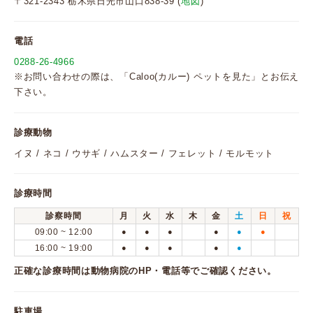
〒321-2343 栃木県日光市山口838-39 (
地図
)
電話
0288-26-4966
※お問い合わせの際は、「Caloo(カルー) ペットを見た」とお伝え
下さい。
診療動物
イヌ / ネコ / ウサギ / ハムスター / フェレット / モルモット
診療時間
診察時間
月
火
水
木
金
土
日
祝
09:00 ~ 12:00
●
●
●
●
●
●
16:00 ~ 19:00
●
●
●
●
●
正確な診療時間は動物病院のHP・電話等でご確認ください。
駐車場