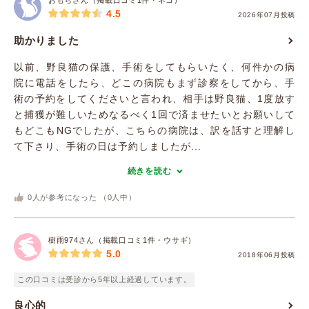
おもちさん（掲載口コミ1件・ネコ）
4.5
2026年07月投稿
助かりました
以前、野良猫の保護、手術をしてもらいたく、何件かの病
院に電話をしたら、どこの病院もまず診察をしてから、手
術の予約をしてくださいと言われ、相手は野良猫、1度放す
と捕獲が難しいためなるべく1回で済ませたいとお願いして
もどこもNGでしたが、こちらの病院は、訳を話すと理解し
て下さり、手術の日は予約しましたが...
続きを読む
0
人が参考になった （
0
人中）
樹雨974さん（掲載口コミ1件・ウサギ）
5.0
2018年06月投稿
この口コミは受診から5年以上経過しています。
良心的