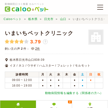
動物病院口コミ検索 カルーペット
Calooペット
栃木県
日光市
山口
いまいちペットクリニッ
いまいちペットクリニック
3.79
？
動物病院検索
2
飼い主の声
2
件：
件
栃木県日光市山口838-39
口コミ検索
イヌ / ネコ / ウサギ / ハムスター / フェレット / モルモット
診察時間
月
火
水
木
金
土
日
祝
Calooペットとは？
09:00 ~ 12:00
●
●
●
●
●
●
16:00 ~ 19:00
●
●
●
●
●
口コミ投稿
動物病院情報を編集する（関係者の方へ）
2