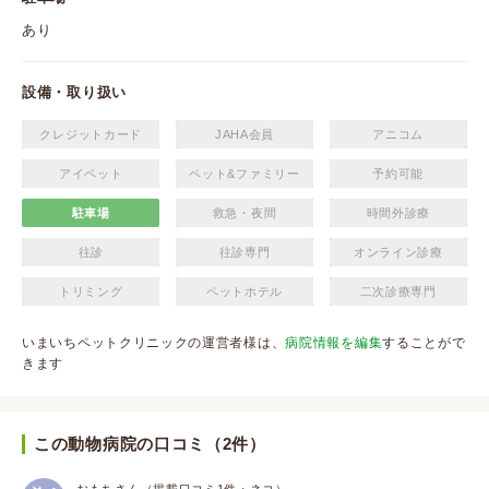
あり
設備・取り扱い
クレジットカード
JAHA会員
アニコム
アイペット
ペット&ファミリー
予約可能
駐車場
救急・夜間
時間外診療
往診
往診専門
オンライン診療
トリミング
ペットホテル
二次診療専門
いまいちペットクリニックの運営者様は、
病院情報を編集
することがで
きます
この動物病院の口コミ（2件）