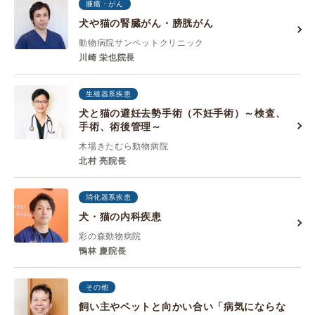
腫瘍・がん
犬や猫の腎臓がん・膀胱がん
動物病院サンペットクリニック
川崎 栄也院長
生殖器系疾患
犬と猫の避妊去勢手術（不妊手術）～検査、
手術、術後管理～
木場きたむら動物病院
北村 亮院長
消化器系疾患
犬・猫の内科疾患
彩の森動物病院
鴨林 慶院長
その他
飼い主やペットと向かい合い「病気にならな