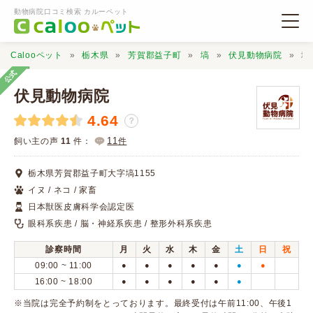
動物病院口コミ検索 カルーペット
Calooペット
栃木県
芳賀郡益子町
塙
伏見動物病院
地
公式
伏見動物病院
4.64
？
動物病院検索
11
飼い主の声
11
件：
件
栃木県芳賀郡益子町大字塙1155
口コミ検索
イヌ / ネコ / 家畜
日本獣医皮膚科学会認定医
Calooペットとは？
眼科系疾患 / 脳・神経系疾患 / 整形外科系疾患
診察時間
月
火
水
木
金
土
日
祝
口コミ投稿
09:00 ~ 11:00
●
●
●
●
●
●
●
16:00 ~ 18:00
●
●
●
●
●
●
※​当院は完全予約制をとっております。最終受付は午前11:00、午後1