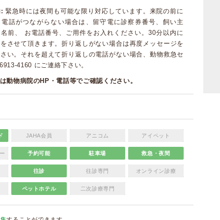
:
緊急時には夜間も可能な限り対応しています。来院の前に
｡ 電話がつながらない場合は、留守電に診察券番号、飼い主
名前、 お電話番号、ご用件をお入れください。30分以内に
話をさせて頂きます。折り返しがない場合は再度メッセージを
下さい。それを超えて折り返しの電話がない場合、動物救急セ
-6913-4160 にご連絡下さい。
は動物病院のHP・電話等でご確認ください。
ド
JAHA会員
アニコム
アイペット
ー
予約可能
駐車場
救急・夜間
往診
往診専門
オンライン診療
ペットホテル
二次診療専門
編集
することができます