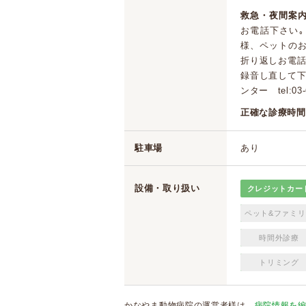
救急・夜間案内
お電話下さい
様、ペットのお
折り返しお電
録音し直して
ンター tel:03
正確な診療時間
駐車場
あり
設備・取り扱い
クレジットカー
ペット&ファミリ
時間外診療
トリミング
かなやま動物病院の運営者様は、
病院情報を