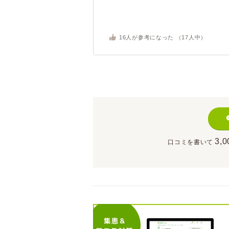
16
人が参考になった （
17
人中）
3,0
口コミを書いて