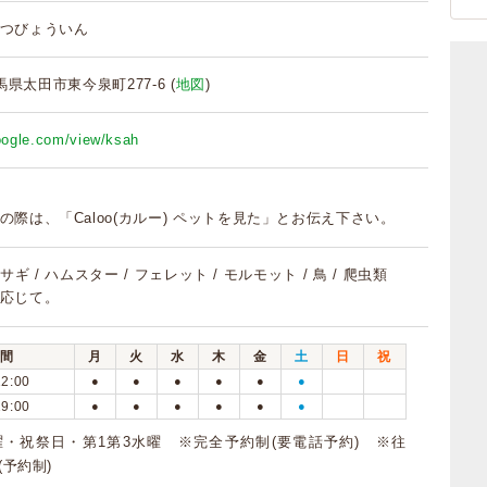
つびょういん
群馬県太田市東今泉町277-6 (
地図
)
google.com/view/ksah
の際は、「Caloo(カルー) ペットを見た」とお伝え下さい。
 ウサギ / ハムスター / フェレット / モルモット / 鳥 / 爬虫類
応じて。
間
月
火
水
木
金
土
日
祝
12:00
●
●
●
●
●
●
19:00
●
●
●
●
●
●
・祝祭日・第1第3水曜 ※完全予約制(要電話予約) ※往
時(予約制)