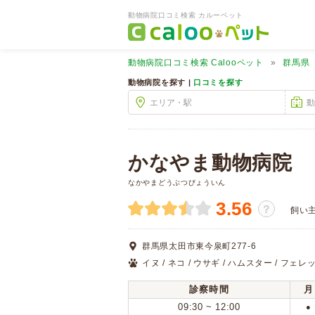
動物病院口コミ検索 カルーペット
動物病院口コミ検索
Calooペット
群馬県
動物病院を探す |
口コミを探す
かなやま動物病院
なかやまどうぶつびょういん
3.56
？
飼い
群馬県太田市東今泉町277-6
イヌ / ネコ / ウサギ / ハムスター / フェレッ
診察時間
月
09:30 ~ 12:00
●