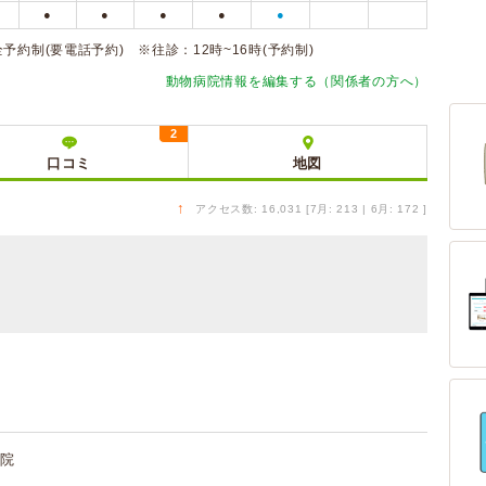
●
●
●
●
●
予約制(要電話予約) ※往診：12時~16時(予約制)
動物病院情報を編集する（関係者の方へ）
2
口コミ
地図
↑
アクセス数: 16,031 [7月: 213 | 6月: 172 ]
院