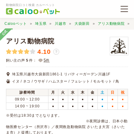
動物病院口コミ検索 カルーペット
Calooペット
埼玉県
川越市
大袋新田
アリス動物病院
公式
アリス動物病院
4.10
？
動物病院検索
5
飼い主の声
5
件：
件
埼玉県川越市大袋新田1861-1 リバティーガーデン川越1F
口コミ検索
イヌ / ネコ / ウサギ / ハムスター / フェレット / モルモット / 鳥
診察時間
月
火
水
木
金
土
日
祝
Calooペットとは？
09:00 ~ 12:00
●
●
●
●
●
●
●
●
14:00 ~ 19:00
●
●
●
●
●
●
●
●
口コミ投稿
※受付は18:30までとなります。
※夜間診療は、日本小動
物医療センター（所沢市）／夜間救急動物病院 さいたま大宮（さいた
ま市）と提携しております。