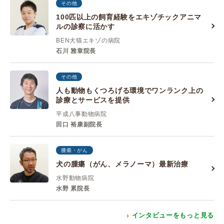
その他
100匹以上の飼育経験をエキゾチックアニマ
ルの診察に活かす
BEN犬猫エキゾの病院
石川 雅章院長
その他
人も動物もくつろげる環境でワンランク上の
診療とサービスを提供
平成八事動物病院
田口 裕康副院長
腫瘍・がん
犬の腫瘍（がん、メラノーマ）最新治療
水野動物病院
水野 累院長
インタビューをもっと見る