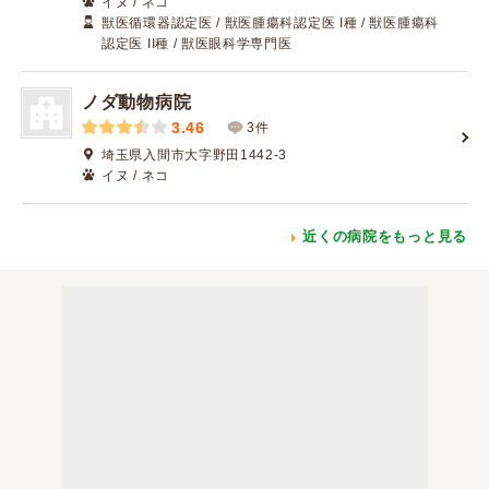
イヌ / ネコ
獣医循環器認定医 / 獣医腫瘍科認定医 I種 / 獣医腫瘍科
認定医 II種 / 獣医眼科学専門医
ノダ動物病院
3.46
3件
埼玉県入間市大字野田1442-3
イヌ / ネコ
近くの病院をもっと見る