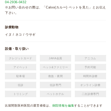
04-2936-0432
※お問い合わせの際は、「Caloo(カルー) ペットを見た」とお伝え
下さい。
診療動物
イヌ / ネコ / ウサギ
設備・取り扱い
クレジットカード
JAHA会員
アニコム
アイペット
ペット&ファミリー
予約可能
駐車場
救急・夜間
時間外診療
往診
往診専門
オンライン診療
トリミング
ペットホテル
二次診療専門
比留間獣医科医院の運営者様は、
病院情報を編集
することができます