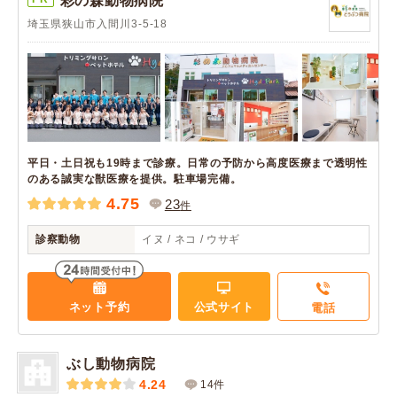
彩の森動物病院
埼玉県狭山市入間川3-5-18
平日・土日祝も19時まで診療。日常の予防から高度医療まで透明性
のある誠実な獣医療を提供。駐車場完備。
4.75
23
件
診察動物
イヌ / ネコ / ウサギ
ネット予約
公式サイト
電話
ぶし動物病院
4.24
14件