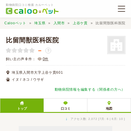
動物病院口コミ検索 カルーペット
Calooペット
埼玉県
入間市
上谷ケ貫
比留間獣医科医院
比留間獣医科医院
－
？
動物病院検索
0
飼い主の声
0
件：
件
埼玉県入間市大字上谷ケ貫601
口コミ検索
イヌ / ネコ / ウサギ
動物病院情報を編集する（関係者の方へ）
Calooペットとは？
トップ
口コミ
地図
口コミ投稿
↓
アクセス数: 2,072 [7月: 6 | 6月: 10 ]