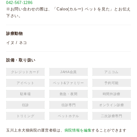
042-567-1286
※お問い合わせの際は、「Caloo(カルー) ペットを見た」とお伝え
下さい。
診療動物
イヌ / ネコ
設備・取り扱い
クレジットカード
JAHA会員
アニコム
アイペット
ペット&ファミリー
予約可能
駐車場
救急・夜間
時間外診療
往診
往診専門
オンライン診療
トリミング
ペットホテル
二次診療専門
玉川上水犬猫病院の運営者様は、
病院情報を編集
することができます