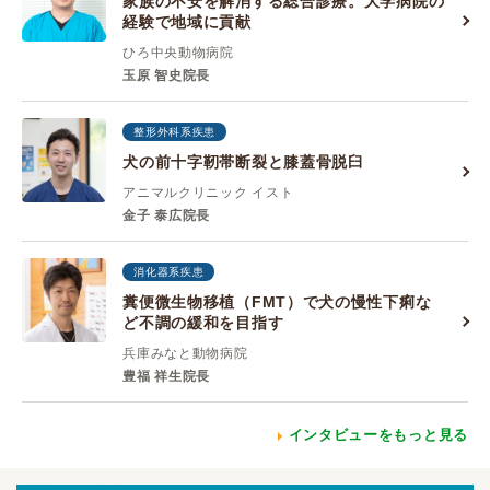
家族の不安を解消する総合診療。大学病院の
経験で地域に貢献
ひろ中央動物病院
玉原 智史院長
整形外科系疾患
犬の前十字靭帯断裂と膝蓋骨脱臼
アニマルクリニック イスト
金子 泰広院長
消化器系疾患
糞便微生物移植（FMT）で犬の慢性下痢な
ど不調の緩和を目指す
兵庫みなと動物病院
豊福 祥生院長
インタビューをもっと見る