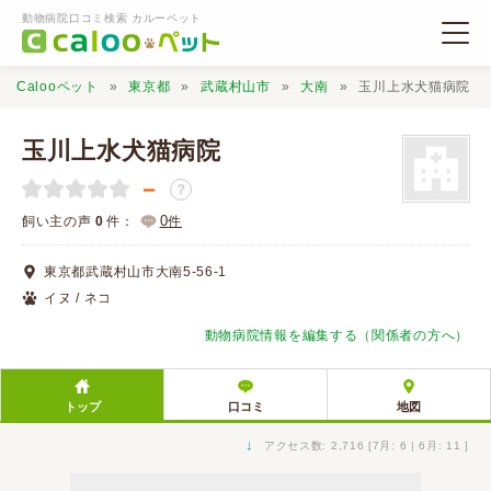
動物病院口コミ検索 カルーペット
Calooペット
東京都
武蔵村山市
大南
玉川上水犬猫病院
玉川上水犬猫病院
－
？
動物病院検索
0
飼い主の声
0
件：
件
東京都武蔵村山市大南5-56-1
口コミ検索
イヌ / ネコ
動物病院情報を編集する（関係者の方へ）
Calooペットとは？
トップ
口コミ
地図
口コミ投稿
↓
アクセス数: 2,716 [7月: 6 | 6月: 11 ]