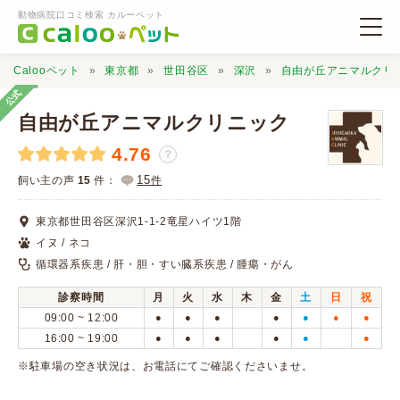
動物病院口コミ検索 カルーペット
Calooペット
東京都
世田谷区
深沢
自由が丘アニマルクリ
公式
自由が丘アニマルクリニック
4.76
？
動物病院検索
15
飼い主の声
15
件：
件
東京都世田谷区深沢1-1-2竜星ハイツ1階
口コミ検索
イヌ / ネコ
循環器系疾患 / 肝・胆・すい臓系疾患 / 腫瘍・がん
Calooペットとは？
診察時間
月
火
水
木
金
土
日
祝
09:00 ~ 12:00
●
●
●
●
●
●
●
口コミ投稿
16:00 ~ 19:00
●
●
●
●
●
●
※駐車場の空き状況は、お電話にてご確認くださいませ。