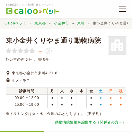
動物病院口コミ検索 カルーペット
Calooペット
東京都
小金井市
東町
東小金井くりやま通り
東小金井くりやま通り動物病院
－
？
動物病院検索
0
飼い主の声
0
件：
件
東京都小金井市東町4-31-6
口コミ検索
イヌ / ネコ
診察時間
月
火
水
木
金
土
日
祝
Calooペットとは？
09:00 ~ 12:00
●
●
●
●
●
●
●
15:00 ~ 19:00
●
●
●
●
●
●
●
口コミ投稿
※トリミングは火・水・金曜のみとなります。（要予約）
動物病院情報を編集する（関係者の方へ）