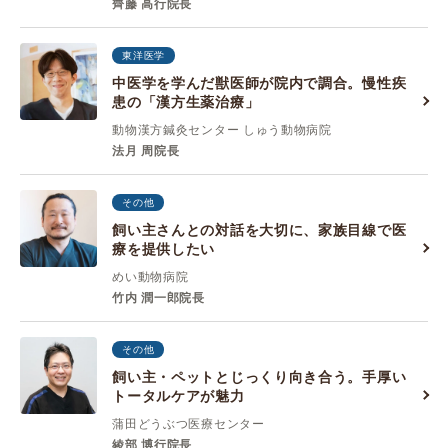
齊藤 高行院長
東洋医学
中医学を学んだ獣医師が院内で調合。慢性疾
患の「漢方生薬治療」
動物漢方鍼灸センター しゅう動物病院
法月 周院長
その他
飼い主さんとの対話を大切に、家族目線で医
療を提供したい
めい動物病院
竹内 潤一郎院長
その他
飼い主・ペットとじっくり向き合う。手厚い
トータルケアが魅力
蒲田どうぶつ医療センター
綾部 博行院長