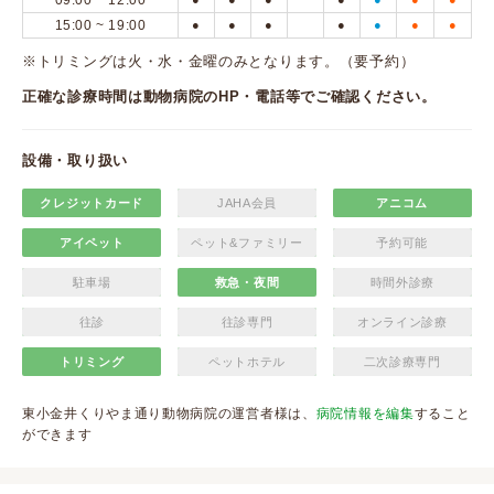
09:00 ~ 12:00
15:00 ~ 19:00
●
●
●
●
●
●
●
※トリミングは火・水・金曜のみとなります。（要予約）
正確な診療時間は動物病院のHP・電話等でご確認ください。
設備・取り扱い
クレジットカード
JAHA会員
アニコム
アイペット
ペット&ファミリー
予約可能
駐車場
救急・夜間
時間外診療
往診
往診専門
オンライン診療
トリミング
ペットホテル
二次診療専門
東小金井くりやま通り動物病院の運営者様は、
病院情報を編集
すること
ができます