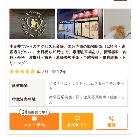
小金井市からのアクセスも良好、国分寺市の動物病院（134号・連
雀通り沿い）、土日祝も19時まで。専用駐車場あり。循環器科・内
科・外科・皮膚科・歯科・避妊去勢手術・予防接種・健康診断・ト
リミング
4.79
12
件
イヌ / ネコ / ウサギ / ハムスター / モルモッ
診察動物
ト
循環器系疾患 / 腎・泌尿器系疾患 / 腫瘍・が
得意診察領域
ん
ネット予約
公式サイト
電話