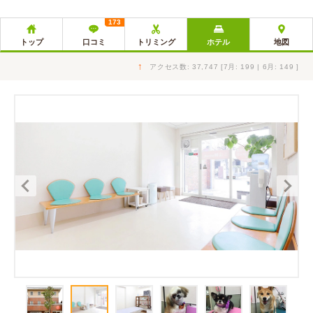
173
トップ
口コミ
トリミング
ホテル
地図
↑
アクセス数: 37,747 [7月: 199 | 6月: 149 ]