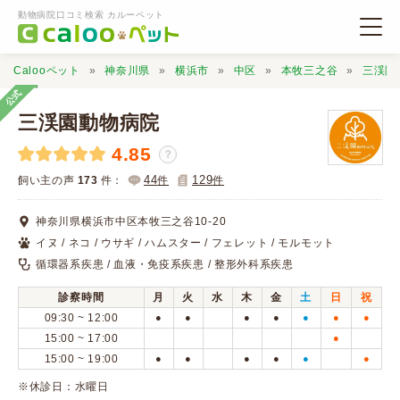
動物病院口コミ検索 カルーペット
Calooペット
神奈川県
横浜市
中区
本牧三之谷
三渓園
公式
三渓園動物病院
4.85
？
動物病院検索
44
129
飼い主の声
173
件：
件
件
神奈川県横浜市中区本牧三之谷10-20
口コミ検索
イヌ / ネコ / ウサギ / ハムスター / フェレット / モルモット
循環器系疾患 / 血液・免疫系疾患 / 整形外科系疾患
Calooペットとは？
診察時間
月
火
水
木
金
土
日
祝
09:30 ~ 12:00
●
●
●
●
●
●
●
口コミ投稿
15:00 ~ 17:00
●
15:00 ~ 19:00
●
●
●
●
●
●
※休診日：水曜日