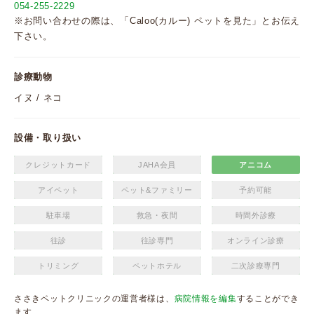
054-255-2229
※お問い合わせの際は、「Caloo(カルー) ペットを見た」とお伝え
下さい。
診療動物
イヌ / ネコ
設備・取り扱い
クレジットカード
JAHA会員
アニコム
アイペット
ペット&ファミリー
予約可能
駐車場
救急・夜間
時間外診療
往診
往診専門
オンライン診療
トリミング
ペットホテル
二次診療専門
ささきペットクリニックの運営者様は、
病院情報を編集
することができ
ます