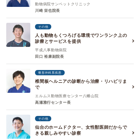
動物病院サンペットクリニック
川崎 栄也院長
その他
人も動物もくつろげる環境でワンランク上の
診療とサービスを提供
平成八事動物病院
田口 裕康副院長
整形外科系疾患
椎間板ヘルニアの診断から治療・リハビリま
で
エルムス動物医療センター八幡山院
高瀬雅行センター長
その他
仙台のホームドクター、女性獣医師だからで
きる親しみやすい診察