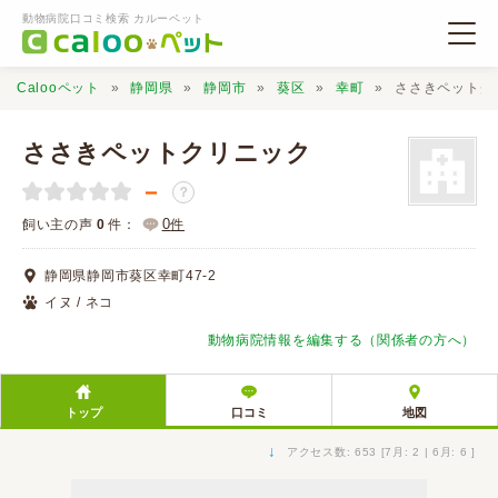
動物病院口コミ検索 カルーペット
Calooペット
静岡県
静岡市
葵区
幸町
ささきペットク
ささきペットクリニック
－
？
動物病院検索
0
飼い主の声
0
件：
件
静岡県静岡市葵区幸町47-2
口コミ検索
イヌ / ネコ
動物病院情報を編集する（関係者の方へ）
Calooペットとは？
トップ
口コミ
地図
口コミ投稿
↓
アクセス数: 653 [7月: 2 | 6月: 6 ]