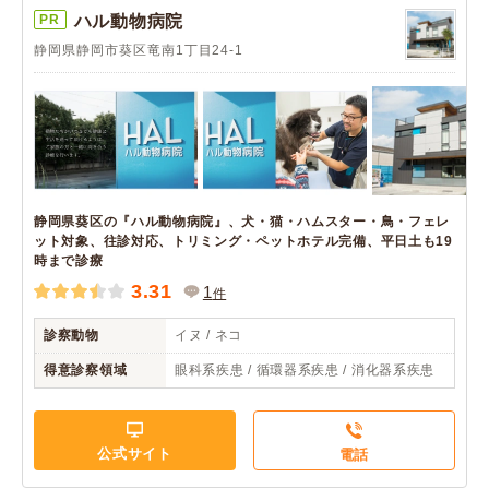
PR
ハル動物病院
静岡県静岡市葵区竜南1丁目24-1
静岡県葵区の『ハル動物病院』、犬・猫・ハムスター・鳥・フェレ
ット対象、往診対応、トリミング・ペットホテル完備、平日土も19
時まで診療
3.31
1
件
診察動物
イヌ / ネコ
得意診察領域
眼科系疾患 / 循環器系疾患 / 消化器系疾患
公式サイト
電話