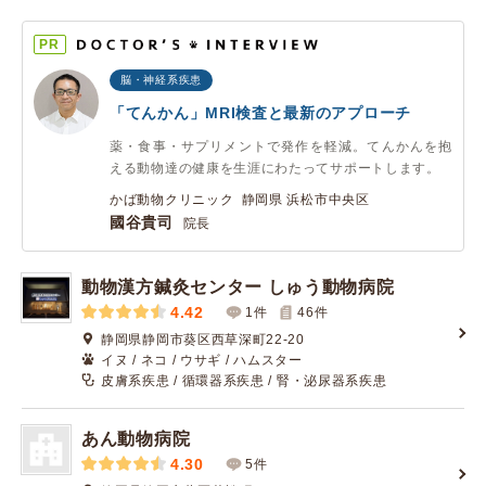
PR
脳・神経系疾患
「てんかん」MRI検査と最新のアプローチ
薬・食事・サプリメントで発作を軽減。てんかんを抱
える動物達の健康を生涯にわたってサポートします。
かば動物クリニック 静岡県 浜松市中央区
國谷貴司
院長
動物漢方鍼灸センター しゅう動物病院
4.42
1件
46
件
静岡県静岡市葵区西草深町22-20
イヌ / ネコ / ウサギ / ハムスター
皮膚系疾患 / 循環器系疾患 / 腎・泌尿器系疾患
あん動物病院
4.30
5件