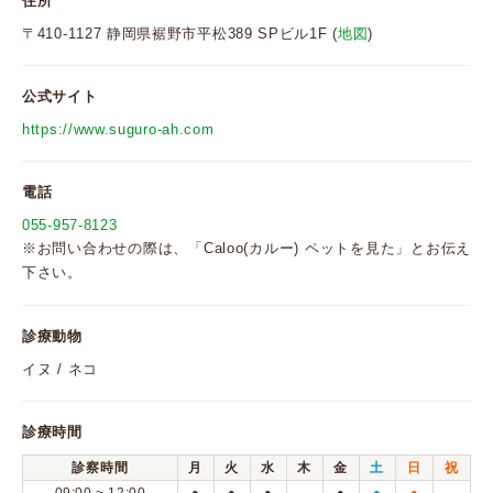
住所
〒410-1127 静岡県裾野市平松389 SPビル1F (
地図
)
公式サイト
https://www.suguro-ah.com
電話
055-957-8123
※お問い合わせの際は、「Caloo(カルー) ペットを見た」とお伝え
下さい。
診療動物
イヌ / ネコ
診療時間
診察時間
月
火
水
木
金
土
日
祝
●
●
●
●
●
●