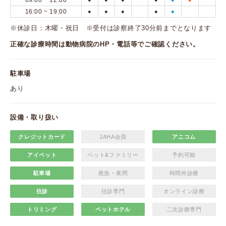
09:00 ~ 12:00
16:00 ~ 19:00
●
●
●
●
●
※休診日：木曜・祝日 ※受付は診察終了30分前までとなります
正確な診療時間は動物病院のHP・電話等でご確認ください。
駐車場
あり
設備・取り扱い
クレジットカード
JAHA会員
アニコム
アイペット
ペット&ファミリー
予約可能
駐車場
救急・夜間
時間外診療
往診
往診専門
オンライン診療
トリミング
ペットホテル
二次診療専門