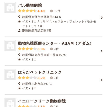
パル動物病院
4.49
10件
静岡県裾野市伊豆島田843-5
イヌ / ネコ / ウサギ / ハムスター / フェレット / モルモ
ット / リス / 鳥
獣医腫瘍科認定医 I種
動物先端医療センター・AdAM（アダム）
3.96
3件
静岡県駿東郡長泉町下長窪1075
イヌ / ネコ
はらだペットクリニック
3.20
1件
静岡県三島市萩267-1
イヌ / ネコ
イエロークリーク動物病院
3.19
1件