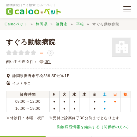
動物病院口コミ検索 カルーペット
Calooペット
静岡県
裾野市
平松
すぐろ動物病院
すぐろ動物病院
－
？
動物病院検索
0
飼い主の声
0
件：
件
静岡県裾野市平松389 SPビル1F
口コミ検索
イヌ / ネコ
診察時間
月
火
水
木
金
土
日
祝
Calooペットとは？
09:00 ~ 12:00
●
●
●
●
●
●
16:00 ~ 19:00
●
●
●
●
●
口コミ投稿
※休診日：木曜・祝日 ※受付は診察終了30分前までとなります
動物病院情報を編集する（関係者の方へ）