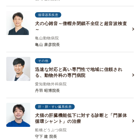
循環器系疾患
犬の心雑音～僧帽弁閉鎖不全症と超音波検査
～
亀山動物病院
亀山 康彦院長
その他
迅速な対応と高い専門性で地域に信頼され
る、動物外科の専門病院
愛知動物外科病院
丹羽 昭博院長
肝・胆・すい臓系疾患
犬猫の肝臓機能低下に対する診断と「門脈体
循環シャント」の治療
船橋どうぶつ病院
守下 建 院長