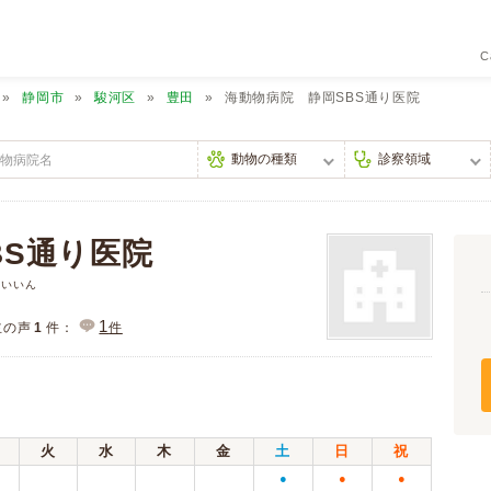
C
静岡市
駿河区
豊田
海動物病院 静岡SBS通り医院
BS通り医院
りいいん
1
主の声
1
件：
件
火
水
木
金
土
日
祝
●
●
●