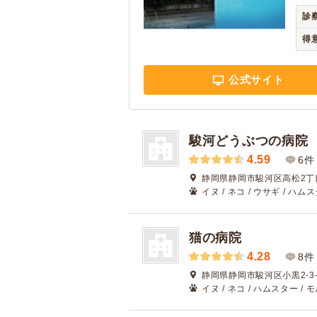
診
得
公式サイト
駿河どうぶつの病院
4.59
6件
静岡県静岡市駿河区高松2丁目
イヌ / ネコ / ウサギ / ハム
猫の病院
4.28
8件
静岡県静岡市駿河区小黒2-3-
イヌ / ネコ / ハムスター /