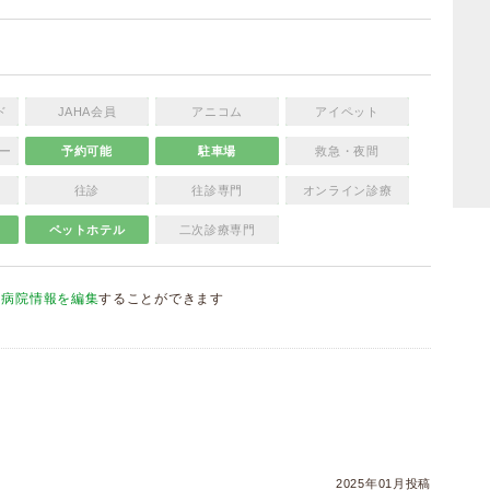
ド
JAHA会員
アニコム
アイペット
ー
予約可能
駐車場
救急・夜間
往診
往診専門
オンライン診療
ペットホテル
二次診療専門
、
病院情報を編集
することができます
）
2025年01月投稿