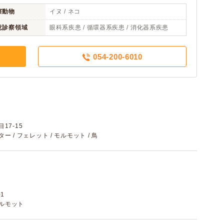
察動物
イヌ / ネコ
意診察領域
眼科系疾患 / 循環器系疾患 / 消化器系疾患
054-200-6010
17-15
スター / フェレット / モルモット / 鳥
1
 モルモット