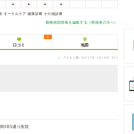
●
●
●
●
術 オーラルケア 健康診断 その他診療
動物病院情報を編集する（関係者の方へ）
1
口コミ
地図
↓
アクセス数: 524 [7月: 19 | 6月: 23 ]
岡SBS通り医院