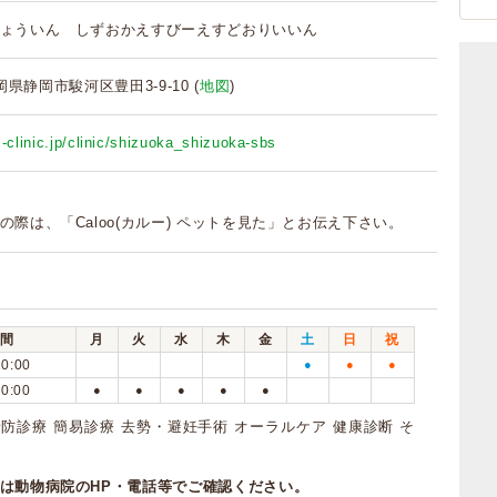
ょういん しずおかえすびーえすどおりいいん
静岡県静岡市駿河区豊田3-9-10 (
地図
)
-clinic.jp/clinic/shizuoka_shizuoka-sbs
の際は、「Caloo(カルー) ペットを見た」とお伝え下さい。
間
月
火
水
木
金
土
日
祝
20:00
●
●
●
20:00
●
●
●
●
●
防診療 簡易診療 去勢・避妊手術 オーラルケア 健康診断 そ
は動物病院のHP・電話等でご確認ください。