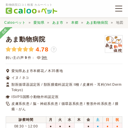
動物病院口コミ検索 カルーペット
Calooペット
愛知県
あま市
本郷
あま動物病院
地図
公式
あま動物病院
4.78
？
動物病院検索
9
飼い主の声
9
件：
件
愛知県あま市本郷花ノ木35番地
口コミ検索
イヌ / ネコ
獣医循環器認定医 / 獣医腫瘍科認定医 II種 / 皮膚科・耳科(Vet Derm
Tokyo)
Calooペットとは？
ISVPS国際小動物外科認定医
皮膚系疾患 / 脳・神経系疾患 / 循環器系疾患 / 整形外科系疾患 / 腫
口コミ投稿
瘍・がん
診察時間
月
火
水
木
金
土
日
祝
08:30 ~ 12:00
●
●
●
●
●
●
●