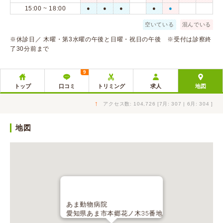
15:00 ~ 18:00
●
●
●
●
●
空いている
混んでいる
※休診日／ 木曜・第3水曜の午後と日曜・祝日の午後 ※受付は診察終
了30分前まで
9
トップ
口コミ
トリミング
求人
地図
↑
アクセス数: 104,726 [7月: 307 | 6月: 304 ]
地図
あま動物病院
愛知県あま市本郷花ノ木35番地