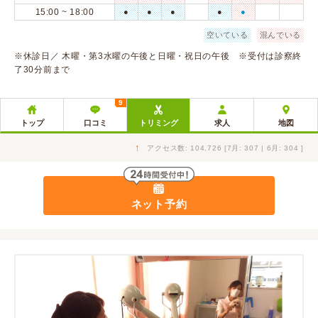
15:00 ~ 18:00
●
●
●
●
●
空いている
混んでいる
※休診日／ 木曜・第3水曜の午後と日曜・祝日の午後 ※受付は診察終
了30分前まで
9
トップ
口コミ
トリミング
求人
地図
↑
アクセス数: 104,726 [7月: 307 | 6月: 304 ]
ネット予約