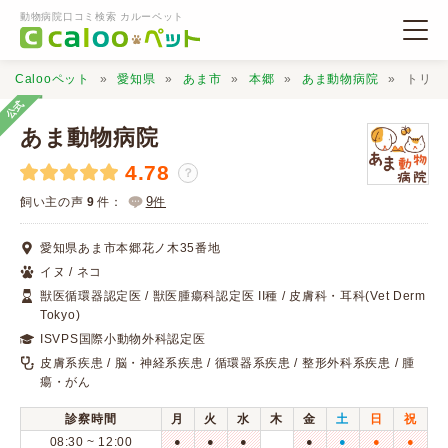
動物病院口コミ検索 カルーペット
Calooペット
愛知県
あま市
本郷
あま動物病院
トリミ
公式
あま動物病院
4.78
？
動物病院検索
9
飼い主の声
9
件：
件
愛知県あま市本郷花ノ木35番地
口コミ検索
イヌ / ネコ
獣医循環器認定医 / 獣医腫瘍科認定医 II種 / 皮膚科・耳科(Vet Derm
Tokyo)
Calooペットとは？
ISVPS国際小動物外科認定医
皮膚系疾患 / 脳・神経系疾患 / 循環器系疾患 / 整形外科系疾患 / 腫
口コミ投稿
瘍・がん
診察時間
月
火
水
木
金
土
日
祝
08:30 ~ 12:00
●
●
●
●
●
●
●