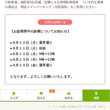
※駐車場：病院前3台完備、近隣に４台専用駐車場有 ＊いずれも満車
の場合は、周辺コインパーキング（当院負担）をご利用ください。
大切なお知らせ
【お盆期間中の診療についてお知らせ】
●８月１０日（月）通常通り
●８月１１日（火）休診
●８月１２日（水）9時〜13時
●８月１３日（木）9時〜13時
●８月１４日（金）通常通り
となります。よろしくお願いいたします。
16
トップ
口コミ
ホテル
地図
↑
アクセス数: 44,920 [7月: 373 | 6月: 330 ]