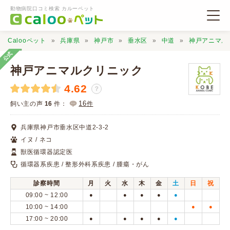
動物病院口コミ検索 カルーペット
Calooペット
兵庫県
神戸市
垂水区
中道
神戸アニマル
公式
神戸アニマルクリニック
4.62
？
動物病院検索
16
飼い主の声
16
件：
件
兵庫県神戸市垂水区中道2-3-2
口コミ検索
イヌ / ネコ
獣医循環器認定医
Calooペットとは？
循環器系疾患 / 整形外科系疾患 / 腫瘍・がん
診察時間
月
火
水
木
金
土
日
祝
口コミ投稿
09:00 ~ 12:00
●
●
●
●
●
10:00 ~ 14:00
●
●
17:00 ~ 20:00
●
●
●
●
●