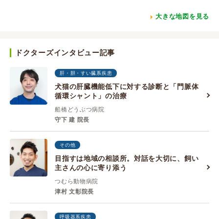
大きな地図を見る
ドクターズインタビュー記事
肝・胆・すい臓系疾患
犬猫の肝臓機能低下に対する診断と「門脈体
循環シャント」の治療
船橋どうぶつ病院
守下 建 院長
その他
目指すは地域の相談所。対話を大切に、飼い
主さんの心に寄り添う
つむら動物病院
津村 文彰院長
呼吸器系疾患