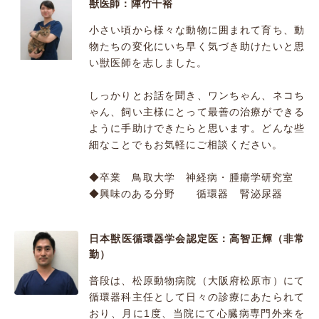
獣医師：陣竹千裕
小さい頃から様々な動物に囲まれて育ち、動
物たちの変化にいち早く気づき助けたいと思
い獣医師を志しました。
しっかりとお話を聞き、ワンちゃん、ネコち
ゃん、飼い主様にとって最善の治療ができる
ように手助けできたらと思います。どんな些
細なことでもお気軽にご相談ください。
◆卒業 鳥取大学 神経病・腫瘍学研究室
◆興味のある分野 循環器 腎泌尿器
日本獣医循環器学会認定医：高智正輝（非常
勤）
普段は、松原動物病院（大阪府松原市）にて
循環器科主任として日々の診療にあたられて
おり、月に1度、当院にて心臓病専門外来を