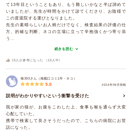
て13年目ということもあり、もう難しいかなと半ば諦めて
いましたが、先生が時間をかけて診てくださり、お陰様で
この度退院する運びとなりました。
先生の素晴らしいお人柄だけでなく、検査結果の評価の仕
方、的確な判断、ネコの立場に立って辛抱強くかつ寄り添
う...
続きを読む
15
人が参考になった （
16
人中）
狼393さん（掲載口コミ1件・ネコ）
5.0
2024年09月投稿
説明がわかりやすいという衝撃を受けた
我が家の猫が、お腹をこわした上、食事も喉を通らず大変
心配していた。
携帯で検索して良さそうだったので、こちらの病院にお世
話になった。