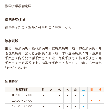
獣医循環器認定医
得意診察領域
循環器系疾患 / 整形外科系疾患 / 腫瘍・がん
診察領域
歯と口腔系疾患 / 眼科系疾患 / 皮膚系疾患 / 脳・神経系疾患 / 呼
吸器系疾患 / 消化器系疾患 / 肝・胆・すい臓系疾患 / 腎・泌尿器
系疾患 / 内分泌代謝系疾患 / 血液・免疫系疾患 / 筋肉系疾患 / 耳
系疾患 / 生殖器系疾患 / 感染症系疾患 / 寄生虫 / 中毒 / 心の病気
/ けが・その他
診療時間
診察時間
月
火
水
木
金
土
日
祝
09:00 ~ 12:00
●
●
●
●
●
10:00 ~ 14:00
●
●
17:00 ~ 20:00
●
●
●
●
●