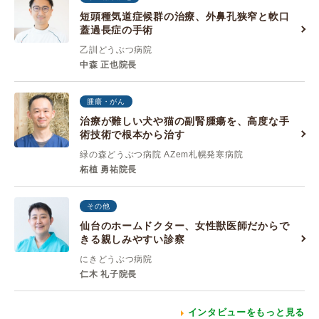
短頭種気道症候群の治療、外鼻孔狭窄と軟口
蓋過長症の手術
乙訓どうぶつ病院
中森 正也院長
腫瘍・がん
治療が難しい犬や猫の副腎腫瘍を、高度な手
術技術で根本から治す
緑の森どうぶつ病院 AZem札幌発寒病院
柘植 勇祐院長
その他
仙台のホームドクター、女性獣医師だからで
きる親しみやすい診察
にきどうぶつ病院
仁木 礼子院長
インタビューをもっと見る