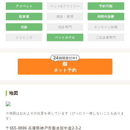
アイペット
ペット&ファミリー
予約可能
駐車場
救急・夜間
時間外診療
往診
往診専門
オンライン診療
トリミング
ペットホテル
二次診療専門
ネット予約
地図
※地図はおおよその位置を表しています（ぴったり一致しないこともありま
す）
〒655-0896 兵庫県神戸市垂水区中道2-3-2