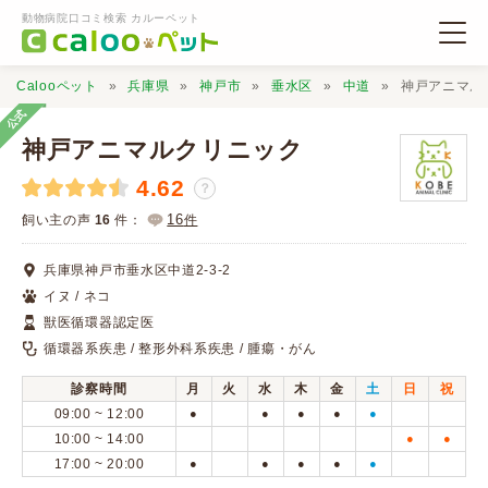
動物病院口コミ検索 カルーペット
Calooペット
兵庫県
神戸市
垂水区
中道
神戸アニマル
公式
神戸アニマルクリニック
4.62
？
動物病院検索
16
飼い主の声
16
件：
件
兵庫県神戸市垂水区中道2-3-2
口コミ検索
イヌ / ネコ
獣医循環器認定医
Calooペットとは？
循環器系疾患 / 整形外科系疾患 / 腫瘍・がん
診察時間
月
火
水
木
金
土
日
祝
口コミ投稿
09:00 ~ 12:00
●
●
●
●
●
10:00 ~ 14:00
●
●
17:00 ~ 20:00
●
●
●
●
●