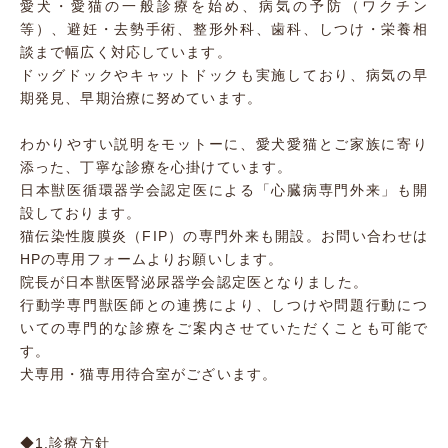
愛犬・愛猫の一般診療を始め、病気の予防（ワクチン
等）、避妊・去勢手術、整形外科、歯科、しつけ・栄養相
談まで幅広く対応しています。
ドッグドックやキャットドックも実施しており、病気の早
期発見、早期治療に努めています。
わかりやすい説明をモットーに、愛犬愛猫とご家族に寄り
添った、丁寧な診療を心掛けています。
日本獣医循環器学会認定医による「心臓病専門外来」も開
設しております。
猫伝染性腹膜炎（FIP）の専門外来も開設。お問い合わせは
HPの専用フォームよりお願いします。
院長が日本獣医腎泌尿器学会認定医となりました。
行動学専門獣医師との連携により、しつけや問題行動につ
いての専門的な診療をご案内させていただくことも可能で
す。
犬専用・猫専用待合室がございます。
◆1.診療方針