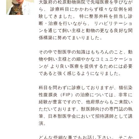
大阪府の松原動物病院で先端医療を学びなが
ら、 診療科目にかかわらず様々な症例を経
験してきました。 特に整形外科を担当し診
断・治療を行いながら、 リハビリテーショ
ンを通じて飼い主様と動物の更なる良好な関
係構築に努めてまいりました。
その中で獣医学の知識はもちろんのこと、動
物や飼い主様との細やかなコミュニケーショ
ンが より良い医療を提供するためには必要
であると強く感じるようになりました。
科目を問わずに診療しておりますが、猫伝染
性腹膜炎（FIP）の治療については、非常に
経験が豊富ですので、他府県からもご来院い
ただいております。獣医師向けの専門誌の執
筆、日本獣医学会において招待講師として講
演。
どんな些細な事でもお話し下さい。 そこか