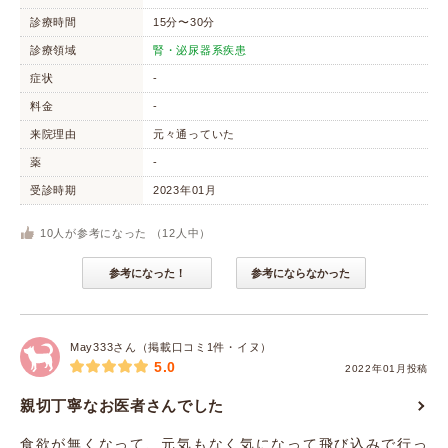
診療時間
15分〜30分
診療領域
腎・泌尿器系疾患
症状
-
料金
-
来院理由
元々通っていた
薬
-
受診時期
2023年01月
10
人が参考になった （
12
人中）
参考になった！
参考にならなかった
May333さん（掲載口コミ1件・イヌ）
5.0
2022年01月投稿
親切丁寧なお医者さんでした
食欲が無くなって、元気もなく気になって飛び込みで行っ