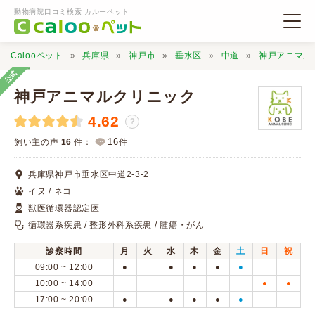
動物病院口コミ検索 カルーペット
Calooペット
兵庫県
神戸市
垂水区
中道
神戸アニマル
公式
神戸アニマルクリニック
4.62
？
動物病院検索
16
飼い主の声
16
件：
件
兵庫県神戸市垂水区中道2-3-2
口コミ検索
イヌ / ネコ
獣医循環器認定医
Calooペットとは？
循環器系疾患 / 整形外科系疾患 / 腫瘍・がん
診察時間
月
火
水
木
金
土
日
祝
口コミ投稿
09:00 ~ 12:00
●
●
●
●
●
10:00 ~ 14:00
●
●
17:00 ~ 20:00
●
●
●
●
●