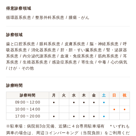
得意診察領域
循環器系疾患 / 整形外科系疾患 / 腫瘍・がん
診察領域
歯と口腔系疾患 / 眼科系疾患 / 皮膚系疾患 / 脳・神経系疾患 / 呼
吸器系疾患 / 消化器系疾患 / 肝・胆・すい臓系疾患 / 腎・泌尿器
系疾患 / 内分泌代謝系疾患 / 血液・免疫系疾患 / 筋肉系疾患 / 耳
系疾患 / 生殖器系疾患 / 感染症系疾患 / 寄生虫 / 中毒 / 心の病気
/ けが・その他
診療時間
診察時間
月
火
水
木
金
土
日
祝
09:00 ~ 12:00
●
●
●
●
●
10:00 ~ 14:00
●
●
17:00 ~ 20:00
●
●
●
●
●
※駐車場：病院前3台完備、近隣に４台専用駐車場有 ＊いずれも
満車の場合は、周辺コインパーキング（当院負担）をご利用くだ