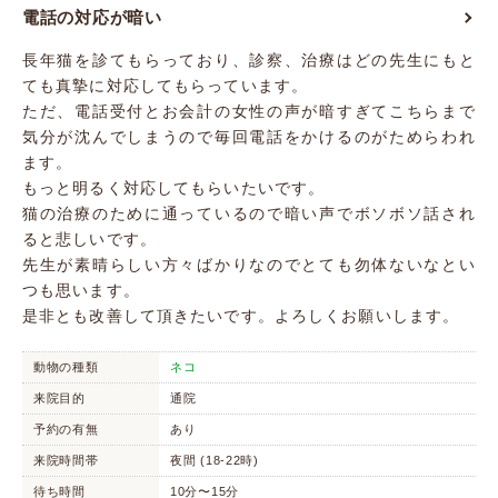
電話の対応が暗い
長年猫を診てもらっており、診察、治療はどの先生にもと
ても真摯に対応してもらっています。
ただ、電話受付とお会計の女性の声が暗すぎてこちらまで
気分が沈んでしまうので毎回電話をかけるのがためらわれ
ます。
もっと明るく対応してもらいたいです。
猫の治療のために通っているので暗い声でボソボソ話され
ると悲しいです。
先生が素晴らしい方々ばかりなのでとても勿体ないなとい
つも思います。
是非とも改善して頂きたいです。よろしくお願いします。
動物の種類
ネコ
来院目的
通院
予約の有無
あり
来院時間帯
夜間 (18-22時)
待ち時間
10分〜15分