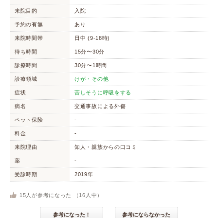
来院目的
入院
予約の有無
あり
来院時間帯
日中 (9-18時)
待ち時間
15分〜30分
診療時間
30分〜1時間
診療領域
けが・その他
症状
苦しそうに呼吸をする
病名
交通事故による外傷
ペット保険
-
料金
-
来院理由
知人・親族からの口コミ
薬
-
受診時期
2019年
15
人が参考になった （
16
人中）
参考になった！
参考にならなかった