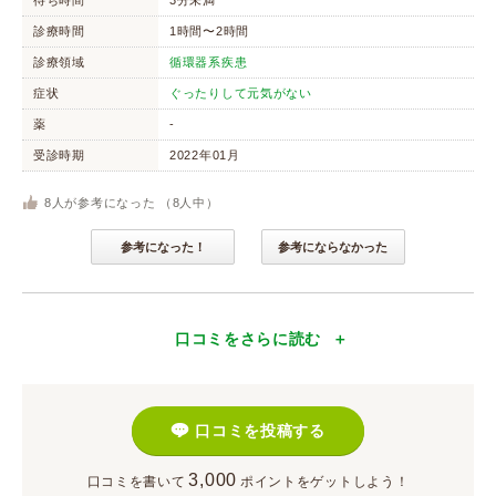
待ち時間
3分未満
診療時間
1時間〜2時間
診療領域
循環器系疾患
症状
ぐったりして元気がない
薬
-
受診時期
2022年01月
8
人が参考になった （
8
人中）
参考になった！
参考にならなかった
口コミをさらに読む
口コミを投稿する
3,000
口コミを書いて
ポイント
をゲットしよう！