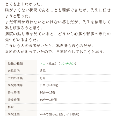
とてもよくわかった。
猫がよくない状況であることも理解できたが、先生に任せ
ようと思った。
まだ何回か通わないといけない感じだが、先生を信用して
私も頑張ろうと思う。
病院の貼り紙を見ていると、どうやら心臓や腎臓の専門の
先生がいるようだ。
こういう人の医者がいたら、私自身も通うのだが。
近所の人が困っていたので、早速紹介しておこうと思う。
動物の種類
ネコ
《純血》 (
マンチカン
)
来院目的
通院
予約の有無
あり
来院時間帯
日中 (9-18時)
待ち時間
10分〜15分
診療時間
30分〜1時間
料金
-
来院理由
Webで知った (当サイト以外)