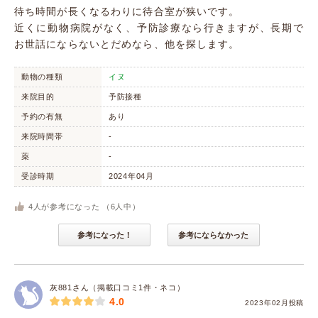
待ち時間が長くなるわりに待合室が狭いです。
近くに動物病院がなく、予防診療なら行きますが、長期で
お世話にならないとだめなら、他を探します。
動物の種類
イヌ
来院目的
予防接種
予約の有無
あり
来院時間帯
-
薬
-
受診時期
2024年04月
4
人が参考になった （
6
人中）
参考になった！
参考にならなかった
灰881さん（掲載口コミ1件・ネコ）
4.0
2023年02月投稿