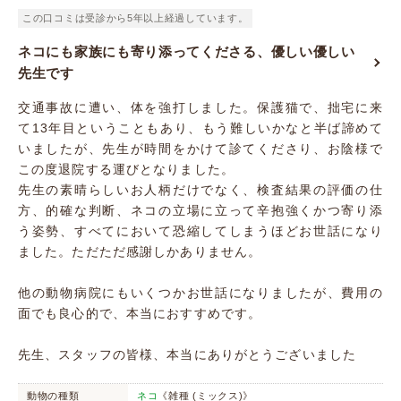
この口コミは受診から5年以上経過しています。
ネコにも家族にも寄り添ってくださる、優しい優しい
先生です
交通事故に遭い、体を強打しました。保護猫で、拙宅に来
て13年目ということもあり、もう難しいかなと半ば諦めて
いましたが、先生が時間をかけて診てくださり、お陰様で
この度退院する運びとなりました。
先生の素晴らしいお人柄だけでなく、検査結果の評価の仕
方、的確な判断、ネコの立場に立って辛抱強くかつ寄り添
う姿勢、すべてにおいて恐縮してしまうほどお世話になり
ました。ただただ感謝しかありません。
他の動物病院にもいくつかお世話になりましたが、費用の
面でも良心的で、本当におすすめです。
先生、スタッフの皆様、本当にありがとうございました
動物の種類
ネコ
《雑種 (ミックス)》