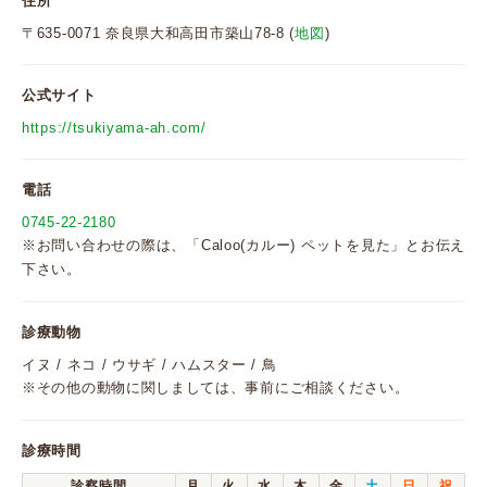
住所
〒635-0071 奈良県大和高田市築山78-8 (
地図
)
公式サイト
https://tsukiyama-ah.com/
電話
0745-22-2180
※お問い合わせの際は、「Caloo(カルー) ペットを見た」とお伝え
下さい。
診療動物
イヌ / ネコ / ウサギ / ハムスター / 鳥
※その他の動物に関しましては、事前にご相談ください。
診療時間
診察時間
月
火
水
木
金
土
日
祝