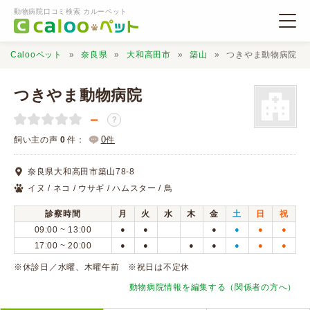
動物病院口コミ検索 カルーペット
Calooペット
奈良県
大和高田市
築山
つきやま動物病院
つきやま動物病院
－
？
動物病院検索
0
飼い主の声
0
件：
件
奈良県大和高田市築山78-8
口コミ検索
イヌ / ネコ / ウサギ / ハムスター / 鳥
診察時間
月
火
水
木
金
土
日
祝
Calooペットとは？
09:00 ~ 13:00
●
●
●
●
●
●
17:00 ~ 20:00
●
●
●
●
●
●
●
口コミ投稿
※休診日／水曜、木曜午前 ※祝日は不定休
動物病院情報を編集する（関係者の方へ）