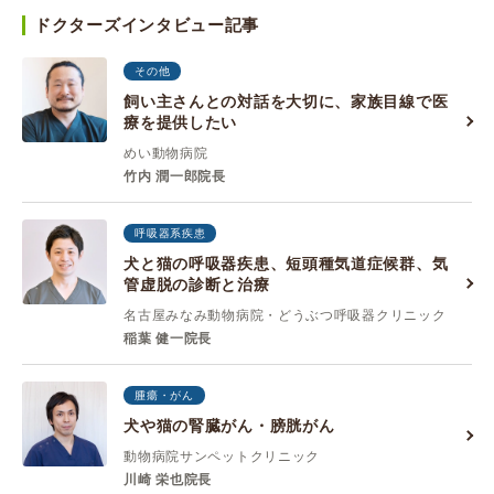
ドクターズインタビュー記事
その他
飼い主さんとの対話を大切に、家族目線で医
療を提供したい
めい動物病院
竹内 潤一郎院長
呼吸器系疾患
犬と猫の呼吸器疾患、短頭種気道症候群、気
管虚脱の診断と治療
名古屋みなみ動物病院・どうぶつ呼吸器クリニック
稲葉 健一院長
腫瘍・がん
犬や猫の腎臓がん・膀胱がん
動物病院サンペットクリニック
川崎 栄也院長