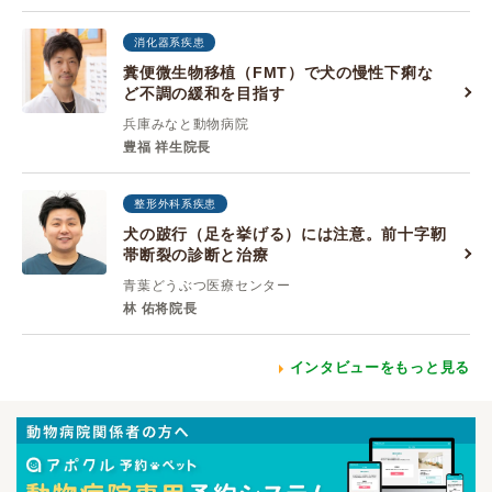
消化器系疾患
糞便微生物移植（FMT）で犬の慢性下痢な
ど不調の緩和を目指す
兵庫みなと動物病院
豊福 祥生院長
整形外科系疾患
犬の跛行（足を挙げる）には注意。前十字靭
帯断裂の診断と治療
青葉どうぶつ医療センター
林 佑将院長
インタビューをもっと見る