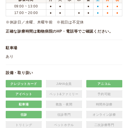
09:00 ~ 13:00
●
●
●
●
●
●
17:00 ~ 20:00
●
●
●
●
●
●
●
※休診日／水曜、木曜午前 ※祝日は不定休
正確な診療時間は動物病院のHP・電話等でご確認ください。
駐車場
あり
設備・取り扱い
クレジットカード
JAHA会員
アニコム
アイペット
ペット&ファミリー
予約可能
駐車場
救急・夜間
時間外診療
往診
往診専門
オンライン診療
トリミング
ペットホテル
二次診療専門