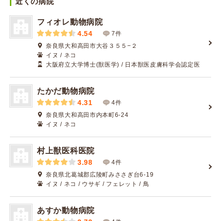
近くの病院
フィオレ動物病院
4.54
7件
奈良県大和高田市大谷３５５−２
イヌ / ネコ
大阪府立大学博士(獣医学) / 日本獣医皮膚科学会認定医
たかだ動物病院
4.31
4件
奈良県大和高田市内本町6-24
イヌ / ネコ
村上獣医科医院
3.98
4件
奈良県北葛城郡広陵町みささぎ台6-19
イヌ / ネコ / ウサギ / フェレット / 鳥
あすか動物病院