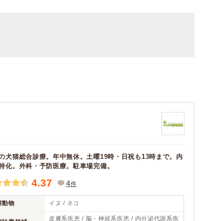
の犬猫総合診療。年中無休。土曜19時・日祝も13時まで。内
特化。外科・予防医療。駐車場完備。
4.37
4
件
察動物
イヌ / ネコ
皮膚系疾患 / 脳・神経系疾患 / 内分泌代謝系疾