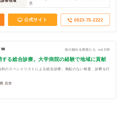
意診察領域
患
公式サイト
0823-75-2222
街の頼れる獣医たち vol.039
消する総合診療。大学病院の経験で地域に貢献
内科のスペシャリストによる総合診療。無駄のない検査、診断を行
県 呉市