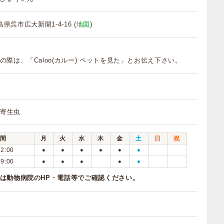
広島県呉市広大新開1-4-16 (
地図
)
の際は、「Caloo(カルー) ペットを見た」とお伝え下さい。
 寄生虫
間
月
火
水
木
金
土
日
祝
12:00
●
●
●
●
●
●
19:00
●
●
●
●
●
は動物病院のHP・電話等でご確認ください。