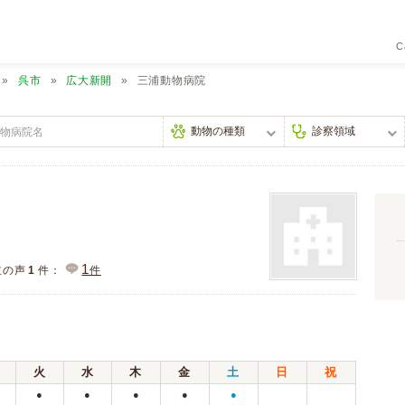
C
呉市
広大新開
三浦動物病院
1
主の声
1
件：
件
火
水
木
金
土
日
祝
●
●
●
●
●