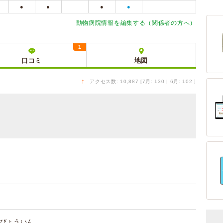
●
●
●
●
動物病院情報を編集する（関係者の方へ）
1
口コミ
地図
↑
アクセス数: 10,887 [7月: 130 | 6月: 102 ]
びょういん