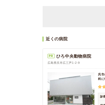
近くの病院
ひろ中央動物病院
PR
広島県呉市広三芦1-2-9
呉市
科に
診