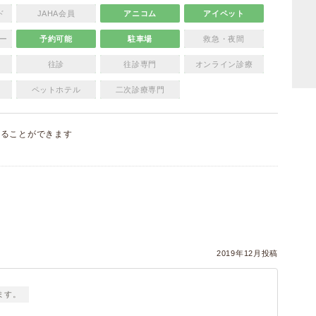
ド
JAHA会員
アニコム
アイペット
ー
予約可能
駐車場
救急・夜間
往診
往診専門
オンライン診療
ペットホテル
二次診療専門
することができます
）
2019年12月投稿
ます。