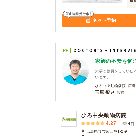
得
ネット予約
PR
家族の不安を解
大学で教員をしていた
います。
ひろ中央動物病院 広島
玉原 智史
院長
ひろ中央動物病院
4.37
4件
広島県呉市広三芦1-2-9