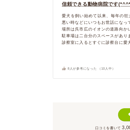
信頼できる動物病院です(*^^*
愛犬を飼い始めて以来、毎年の狂
悪い時などにいつもお世話になっ
場所は呉市広のイオンの道路向か
駐車場は二台分のスペースがあり
診察室に入るとすぐに診察台に愛犬
8
人が参考になった （
10
人中）
3,0
口コミを書いて