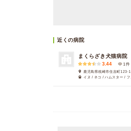
近くの病院
まくらざき犬猫病院
3.44
1件
鹿児島県枕崎市住吉町123-1
イヌ / ネコ / ハムスター /