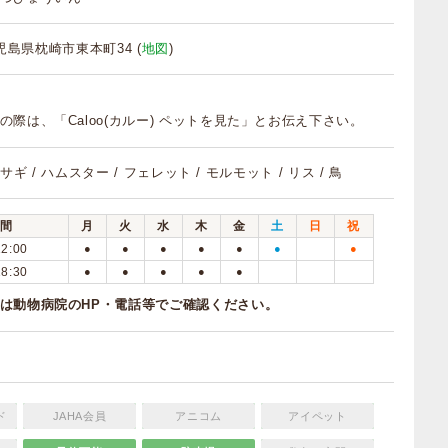
 鹿児島県枕崎市東本町34 (
地図
)
の際は、「Caloo(カルー) ペットを見た」とお伝え下さい。
ウサギ / ハムスター / フェレット / モルモット / リス / 鳥
間
月
火
水
木
金
土
日
祝
12:00
●
●
●
●
●
●
●
18:30
●
●
●
●
●
は動物病院のHP・電話等でご確認ください。
ド
JAHA会員
アニコム
アイペット