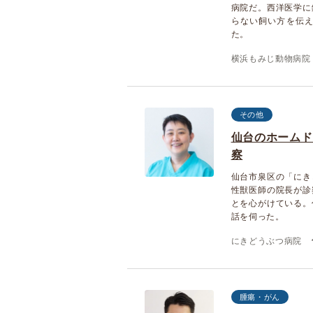
病院だ。西洋医学に
らない飼い方を伝
た。
横浜もみじ動物病院
その他
仙台のホームド
察
仙台市泉区の「にき
性獣医師の院長が診
とを心がけている。
話を伺った。
にきどうぶつ病院
腫瘍・がん