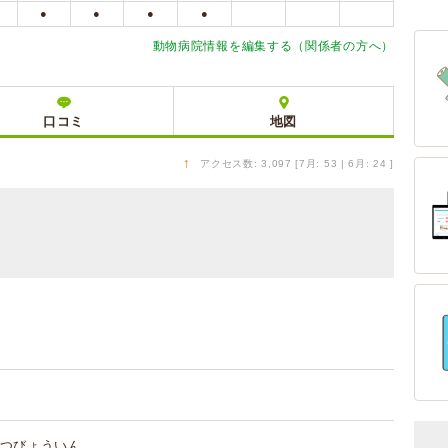
●
●
●
●
動物病院情報を編集する（関係者の方へ）
口コミ
地図
↑
アクセス数: 3,097 [7月: 53 | 6月: 24 ]
つびょういん