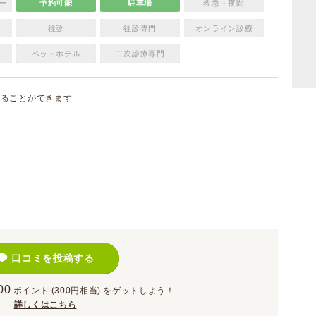
ー
予約可能
駐車場
救急・夜間
往診
往診専門
オンライン診療
ペットホテル
二次診療専門
することができます
）
口コミを投稿する
00
ポイント
(300円相当)
をゲットしよう！
詳しくはこちら