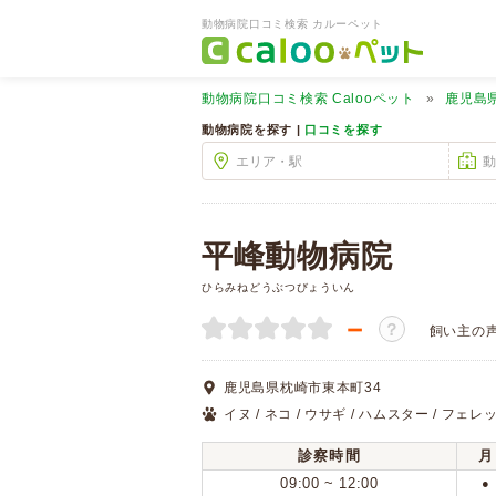
動物病院口コミ検索 カルーペット
動物病院口コミ検索
Calooペット
鹿児島
動物病院を探す |
口コミを探す
平峰動物病院
ひらみねどうぶつびょういん
－
？
飼い主の
鹿児島県枕崎市東本町34
イヌ / ネコ / ウサギ / ハムスター / フェレッ
診察時間
月
09:00 ~ 12:00
●