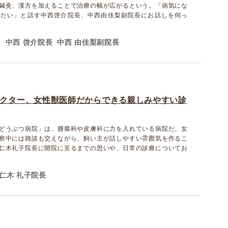
鍼灸、漢方を加えることで治療の幅が広がるという。「病気にな
えたい」と話す中西啓介院長、中西由佳梨副院長にお話しを伺っ
中西 啓介院長
中西 由佳梨副院長
クター、女性獣医師だからできる親しみやすい診
どうぶつ病院」は、腫瘍科や皮膚科に力を入れている病院だ。女
察中には雑談も交えながら、飼い主が話しやすい雰囲気を作るこ
仁木礼子院長に開院に至るまでの思いや、日常の診療についてお
仁木 礼子院長