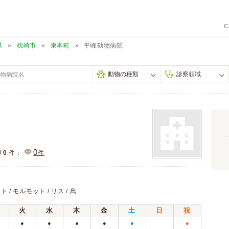
C
県
枕崎市
東本町
平峰動物病院
0
声
0
件：
件
ト / モルモット / リス / 鳥
火
水
木
金
土
日
祝
●
●
●
●
●
●