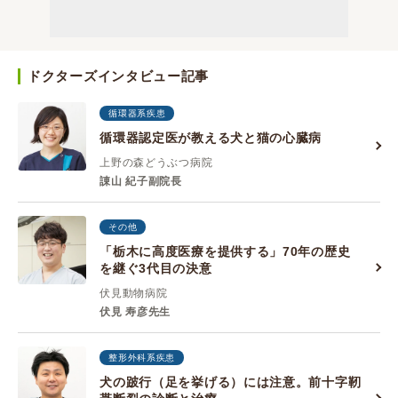
ドクターズインタビュー記事
循環器系疾患
循環器認定医が教える犬と猫の心臓病
上野の森どうぶつ病院
諌山 紀子副院長
その他
「栃木に高度医療を提供する」70年の歴史
を継ぐ3代目の決意
伏見動物病院
伏見 寿彦先生
整形外科系疾患
犬の跛行（足を挙げる）には注意。前十字靭