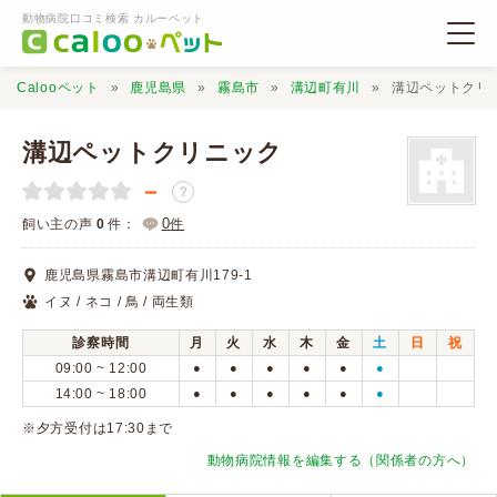
動物病院口コミ検索 カルーペット
Calooペット
鹿児島県
霧島市
溝辺町有川
溝辺ペットクリ
溝辺ペットクリニック
－
？
動物病院検索
0
飼い主の声
0
件：
件
鹿児島県霧島市溝辺町有川179-1
口コミ検索
イヌ / ネコ / 鳥 / 両生類
診察時間
月
火
水
木
金
土
日
祝
Calooペットとは？
09:00 ~ 12:00
●
●
●
●
●
●
14:00 ~ 18:00
●
●
●
●
●
●
口コミ投稿
※夕方受付は17:30まで
動物病院情報を編集する（関係者の方へ）