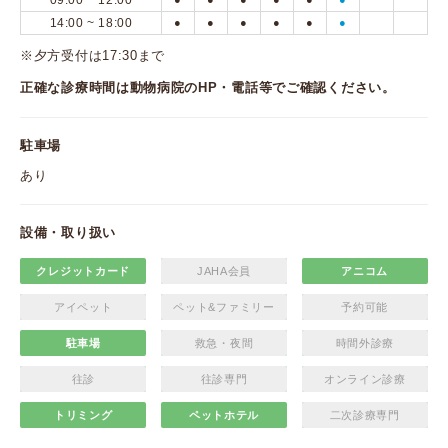
09:00 ~ 12:00
14:00 ~ 18:00
●
●
●
●
●
●
※夕方受付は17:30まで
正確な診療時間は動物病院のHP・電話等でご確認ください。
駐車場
あり
設備・取り扱い
クレジットカード
JAHA会員
アニコム
アイペット
ペット&ファミリー
予約可能
駐車場
救急・夜間
時間外診療
往診
往診専門
オンライン診療
トリミング
ペットホテル
二次診療専門