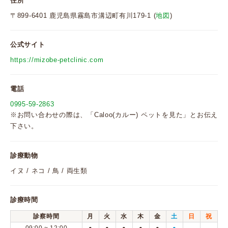
住所
〒899-6401 鹿児島県霧島市溝辺町有川179-1 (
地図
)
公式サイト
https://mizobe-petclinic.com
電話
0995-59-2863
※お問い合わせの際は、「Caloo(カルー) ペットを見た」とお伝え
下さい。
診療動物
イヌ / ネコ / 鳥 / 両生類
診療時間
診察時間
月
火
水
木
金
土
日
祝
●
●
●
●
●
●