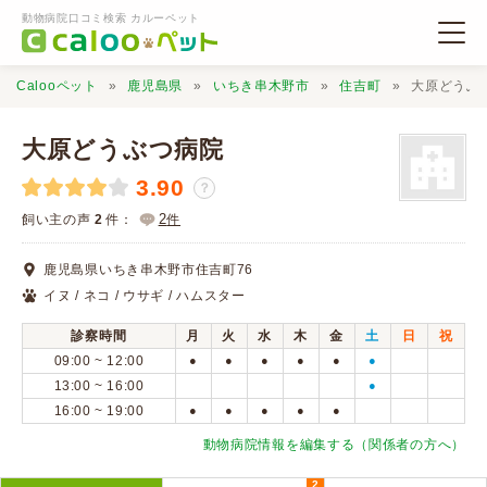
動物病院口コミ検索 カルーペット
Calooペット
鹿児島県
いちき串木野市
住吉町
大原どうぶ
大原どうぶつ病院
3.90
？
動物病院検索
2
飼い主の声
2
件：
件
鹿児島県いちき串木野市住吉町76
口コミ検索
イヌ / ネコ / ウサギ / ハムスター
診察時間
月
火
水
木
金
土
日
祝
Calooペットとは？
09:00 ~ 12:00
●
●
●
●
●
●
13:00 ~ 16:00
●
16:00 ~ 19:00
●
●
●
●
●
口コミ投稿
動物病院情報を編集する（関係者の方へ）
2