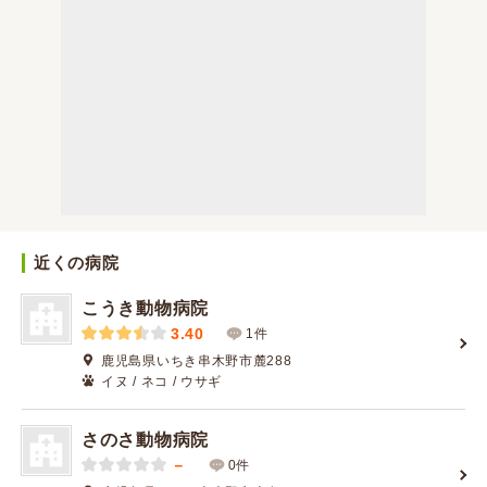
近くの病院
こうき動物病院
3.40
1件
鹿児島県いちき串木野市麓288
イヌ / ネコ / ウサギ
さのさ動物病院
－
0件