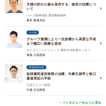
犬猫の折れた歯を保存する、破折の治療につ
いて
パーク動物病院 愛知動物歯科
奥村 聡基先生
その他
グループ連携により一次診療から高度な手術
まで幅広い医療を提供
ダイゴペットクリニック 豊田中央医療センター
青島 大吾院長
呼吸器系疾患
短頭種気道症候群の治療、外鼻孔狭窄と軟口
蓋過長症の手術
乙訓どうぶつ病院
中森 正也院長
インタビューをもっと見る