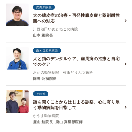
皮膚系疾患
犬の膿皮症の治療～再発性膿皮症と薬剤耐性
菌への対応
川西池田いぬとねこの病院
山本 孟院長
歯と口腔系疾患
犬と猫のデンタルケア、歯周病の治療と自宅
でのケア
おかの動物病院 横浜どうぶつ歯科
岡野 公禎院長
その他
話を聞くことからはじまる診察、心に寄り添
う動物病院を目指して
かやま動物病院
鹿山 航院長
鹿山 真里獣医師