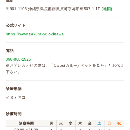
住所
〒901-1103 沖縄県島尻郡南風原町字与那覇507-1 1F (
地図
)
公式サイト
https://www.sakura-pc.okinawa
電話
098-888-1525
※お問い合わせの際は、「Caloo(カルー) ペットを見た」とお伝え
下さい。
診療動物
イヌ / ネコ
診療時間
診察時間
月
火
水
木
金
土
日
祝
●
●
●
●
●
●