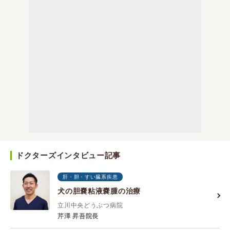
ドクターズインタビュー記事
肝・胆・すい臓系疾患
犬の胆嚢粘液嚢腫の治療
立川中央どうぶつ病院
芹澤 昇吾院長