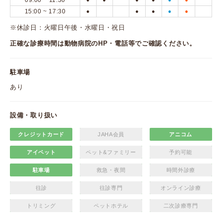
09:00 ~ 11:30
15:00 ~ 17:30
●
●
●
●
●
※休診日：火曜日午後・水曜日・祝日
正確な診療時間は動物病院のHP・電話等でご確認ください。
駐車場
あり
設備・取り扱い
クレジットカード
JAHA会員
アニコム
アイペット
ペット&ファミリー
予約可能
駐車場
救急・夜間
時間外診療
往診
往診専門
オンライン診療
トリミング
ペットホテル
二次診療専門