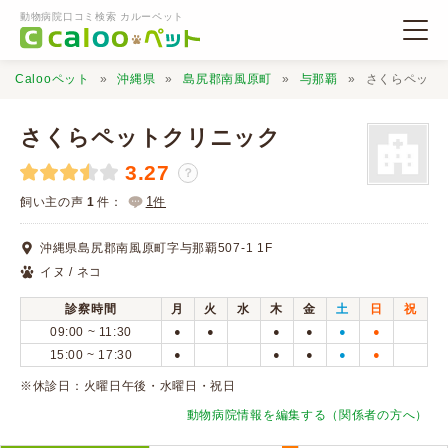
動物病院口コミ検索 カルーペット
Calooペット
沖縄県
島尻郡南風原町
与那覇
さくらペット
さくらペットクリニック
3.27
？
動物病院検索
1
飼い主の声
1
件：
件
沖縄県島尻郡南風原町字与那覇507-1 1F
口コミ検索
イヌ / ネコ
診察時間
月
火
水
木
金
土
日
祝
Calooペットとは？
09:00 ~ 11:30
●
●
●
●
●
●
15:00 ~ 17:30
●
●
●
●
●
口コミ投稿
※休診日：火曜日午後・水曜日・祝日
動物病院情報を編集する（関係者の方へ）