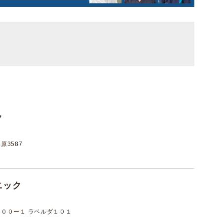
ク
3587
ニック
００ー１ ラベルダ１０１