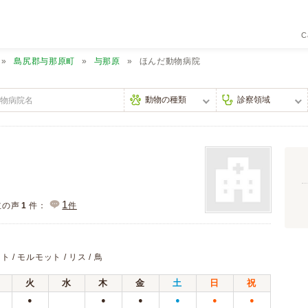
C
島尻郡与那原町
与那原
ほんだ動物病院
1
主の声
1
件：
件
ト / モルモット / リス / 鳥
火
水
木
金
土
日
祝
●
●
●
●
●
●