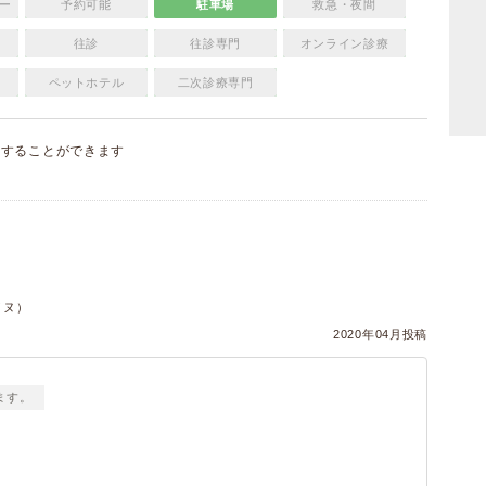
ー
予約可能
駐車場
救急・夜間
往診
往診専門
オンライン診療
ペットホテル
二次診療専門
集
することができます
）
イヌ）
2020年04月投稿
ます。