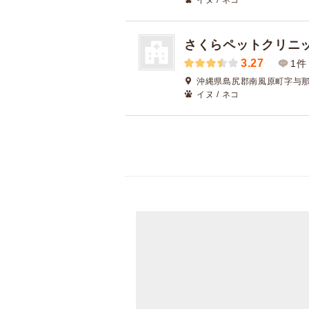
イヌ / ネコ
さくらペットクリニ
3.27
1件
沖縄県島尻郡南風原町字与那覇5
イヌ / ネコ