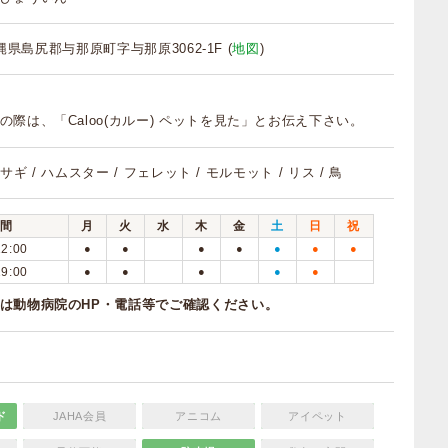
 沖縄県島尻郡与那原町字与那原3062-1F (
地図
)
の際は、「Caloo(カルー) ペットを見た」とお伝え下さい。
ウサギ / ハムスター / フェレット / モルモット / リス / 鳥
間
月
火
水
木
金
土
日
祝
12:00
●
●
●
●
●
●
●
19:00
●
●
●
●
●
は動物病院のHP・電話等でご確認ください。
ド
JAHA会員
アニコム
アイペット