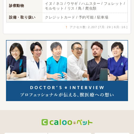
イヌ / ネコ / ウサギ / ハムスター / フェレット /
診察動物
モルモット / リス / 鳥 / 爬虫類
設備・取り扱い
クレジットカード / 予約可能 / 駐車場
↑
アクセス数: 2,207 [7月: 29 | 6月: 16 ]