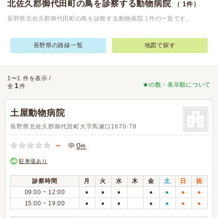
北佐久郡御代田町の鳥を診察する動物病院
（ 1件）
長野県北佐久郡御代田町の鳥を診察する動物病院 1件の一覧です。
長野県の路線一覧
地図で探す
1〜1 件を表示 /
★の数・表示順について
1
全
件
土屋動物病院
長野県北佐久郡御代田町大字馬瀬口1670-78
－
0
件
駐車場あり
診察時間
月
火
水
木
金
土
日
祝
09:00 ~ 12:00
●
●
●
●
●
●
●
15:00 ~ 19:00
●
●
●
●
●
●
●