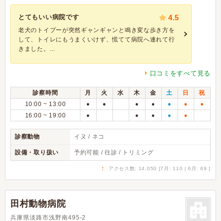
とてもいい病院です
4.5
老犬のトイプーが突然ギャンギャンと鳴き変な歩き方を
して、トイレにもうまくいけず、慌てて病院へ連れて行
きました。...
口コミをすべて見る
診察時間
月
火
水
木
金
土
日
祝
10:00 ~ 13:00
●
●
●
●
●
●
●
16:00 ~ 19:00
●
●
●
●
●
診察動物
イヌ / ネコ
設備・取り扱い
予約可能 / 往診 / トリミング
↑
アクセス数: 14,050 [7月: 110 | 6月: 69 ]
田村動物病院
兵庫県淡路市浅野南495-2