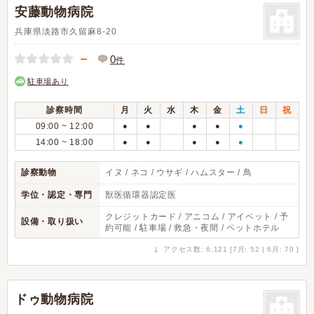
安藤動物病院
兵庫県淡路市久留麻8-20
－
0
件
駐車場あり
診察時間
月
火
水
木
金
土
日
祝
09:00 ~ 12:00
●
●
●
●
●
14:00 ~ 18:00
●
●
●
●
●
診察動物
イヌ / ネコ / ウサギ / ハムスター / 鳥
学位・認定・専門
獣医循環器認定医
クレジットカード / アニコム / アイペット / 予
設備・取り扱い
約可能 / 駐車場 / 救急・夜間 / ペットホテル
↓
アクセス数: 6,121 [7月: 52 | 6月: 70 ]
ドゥ動物病院