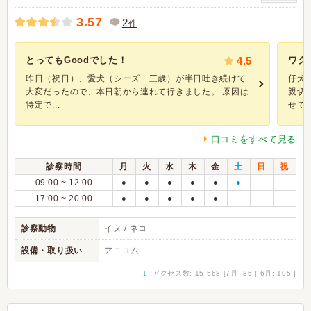
3.57
2
件
とってもGoodでした！
4.5
ワク
昨日（祝日）、愛犬（シーズ 三歳）が半日吐き続けて
仔犬
大変だったので、本日朝から連れて行きました。 原因は
親切
特定で...
せて頂.
口コミをすべて見る
診察時間
月
火
水
木
金
土
日
祝
09:00 ~ 12:00
●
●
●
●
●
●
17:00 ~ 20:00
●
●
●
●
●
診察動物
イヌ / ネコ
設備・取り扱い
アニコム
↓
アクセス数: 15,568 [7月: 85 | 6月: 105 ]