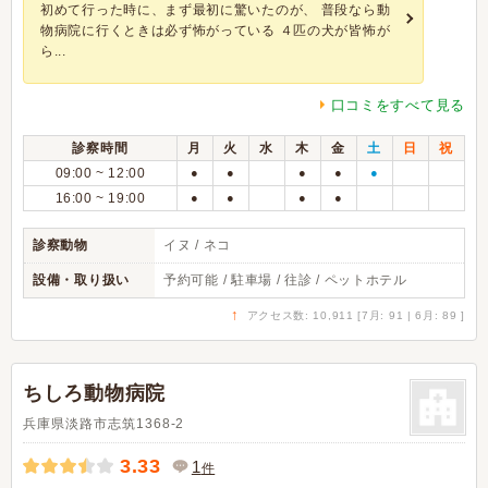
初めて行った時に、まず最初に驚いたのが、 普段なら動
物病院に行くときは必ず怖がっている ４匹の犬が皆怖が
ら...
口コミをすべて見る
診察時間
月
火
水
木
金
土
日
祝
09:00 ~ 12:00
●
●
●
●
●
16:00 ~ 19:00
●
●
●
●
診察動物
イヌ / ネコ
設備・取り扱い
予約可能 / 駐車場 / 往診 / ペットホテル
↑
アクセス数: 10,911 [7月: 91 | 6月: 89 ]
ちしろ動物病院
兵庫県淡路市志筑1368-2
3.33
1
件