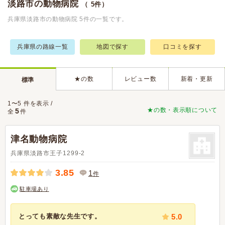
淡路市の動物病院
（ 5件）
兵庫県淡路市の動物病院 5件の一覧です。
兵庫県の路線一覧
地図で探す
口コミを探す
★の数
レビュー数
新着・更新
標準
1〜5 件を表示 /
★の数・表示順について
5
全
件
津名動物病院
兵庫県淡路市王子1299-2
3.85
1
件
駐車場あり
とっても素敵な先生です。
5.0