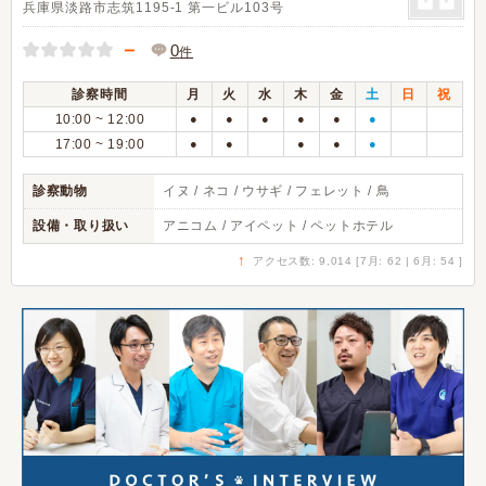
兵庫県淡路市志筑1195-1 第一ビル103号
－
0
件
診察時間
月
火
水
木
金
土
日
祝
10:00 ~ 12:00
●
●
●
●
●
●
17:00 ~ 19:00
●
●
●
●
●
診察動物
イヌ / ネコ / ウサギ / フェレット / 鳥
設備・取り扱い
アニコム / アイペット / ペットホテル
↑
アクセス数: 9,014 [7月: 62 | 6月: 54 ]