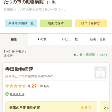
たつの市の動物病院
（ 6件）
兵庫県たつの市の動物病院 6件の一覧です。
兵庫県の路線一覧
地図で探す
口コミを探す
★の数
レビュー数
新着・更新
標準
1〜6 件を表示 /
★の数・表示順について
6
全
件
寺田動物病院
兵庫県たつの市龍野町島田248-2
4.27
6
件
駐車場あり
病気の早期発見処置
5.0
とに