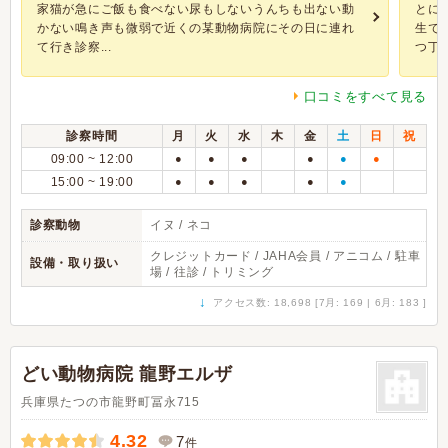
家猫が急にご飯も食べない尿もしないうんちも出ない動
とに
かない鳴き声も微弱で近くの某動物病院にその日に連れ
生で
て行き診察...
つ丁寧
口コミをすべて見る
診察時間
月
火
水
木
金
土
日
祝
09:00 ~ 12:00
●
●
●
●
●
●
15:00 ~ 19:00
●
●
●
●
●
診察動物
イヌ / ネコ
クレジットカード / JAHA会員 / アニコム / 駐車
設備・取り扱い
場 / 往診 / トリミング
↓
アクセス数: 18,698 [7月: 169 | 6月: 183 ]
どい動物病院 龍野エルザ
兵庫県たつの市龍野町冨永715
4.32
7
件