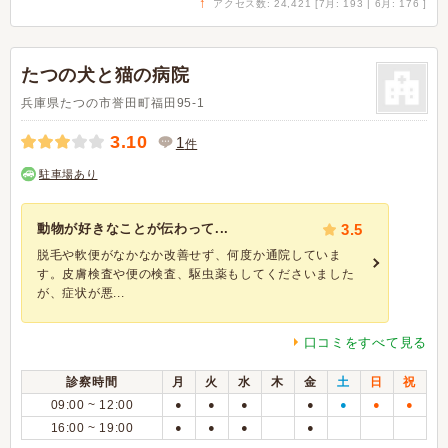
↑
アクセス数: 24,421 [7月: 193 | 6月: 176 ]
たつの犬と猫の病院
兵庫県たつの市誉田町福田95-1
3.10
1
件
駐車場あり
動物が好きなことが伝わって...
3.5
脱毛や軟便がなかなか改善せず、何度か通院していま
す。皮膚検査や便の検査、駆虫薬もしてくださいました
が、症状が悪...
口コミをすべて見る
診察時間
月
火
水
木
金
土
日
祝
09:00 ~ 12:00
●
●
●
●
●
●
●
16:00 ~ 19:00
●
●
●
●