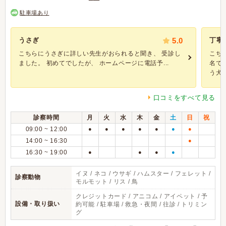
駐車場あり
うさぎ
5.0
丁寧
こちらにうさぎに詳しい先生がおられると聞き、 受診し
こち
ました。 初めてでしたが、 ホームページに電話予...
名で
う犬種.
口コミをすべて見る
診察時間
月
火
水
木
金
土
日
祝
09:00 ~ 12:00
●
●
●
●
●
●
●
14:00 ~ 16:30
●
16:30 ~ 19:00
●
●
●
●
イヌ / ネコ / ウサギ / ハムスター / フェレット /
診察動物
モルモット / リス / 鳥
クレジットカード / アニコム / アイペット / 予
設備・取り扱い
約可能 / 駐車場 / 救急・夜間 / 往診 / トリミン
グ