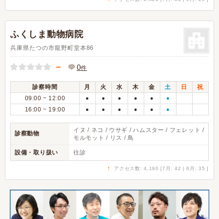
ふくしま動物病院
兵庫県たつの市龍野町堂本86
－
0
件
診察時間
月
火
水
木
金
土
日
祝
09:00 ~ 12:00
●
●
●
●
●
●
16:00 ~ 19:00
●
●
●
●
●
●
イヌ / ネコ / ウサギ / ハムスター / フェレット /
診察動物
モルモット / リス / 鳥
設備・取り扱い
往診
↑
アクセス数: 4,190 [7月: 42 | 6月: 35 ]