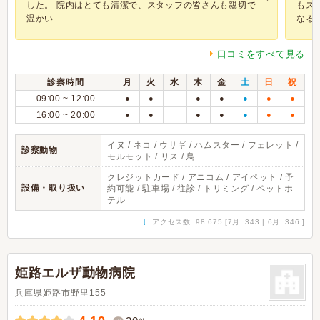
した。 院内はとても清潔で、スタッフの皆さんも親切で
もス
温かい...
なる..
口コミをすべて見る
診察時間
月
火
水
木
金
土
日
祝
09:00 ~ 12:00
●
●
●
●
●
●
●
16:00 ~ 20:00
●
●
●
●
●
●
●
イヌ / ネコ / ウサギ / ハムスター / フェレット /
診察動物
モルモット / リス / 鳥
クレジットカード / アニコム / アイペット / 予
設備・取り扱い
約可能 / 駐車場 / 往診 / トリミング / ペットホ
テル
↓
アクセス数: 98,675 [7月: 343 | 6月: 346 ]
姫路エルザ動物病院
兵庫県姫路市野里155