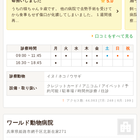
命拾いしました
5.0
治っ
うちの猫ちゃん９歳です。 他の病院で去勢手術を受けて
飼っ
から食事もせず傷口が化膿してしまいました。 １週間後
病院
再...
察...
口コミをすべて見る
診察時間
月
火
水
木
金
土
日
祝
09:00 ~ 11:45
●
●
●
●
●
●
●
16:30 ~ 18:45
●
●
●
診察動物
イヌ / ネコ / ウサギ
クレジットカード / アニコム / アイペット / 予
設備・取り扱い
約可能 / 駐車場 / 時間外診療 / 往診
↑
アクセス数: 44,063 [7月: 248 | 6月: 199 ]
ワールド動物病院
兵庫県姫路市網干区北新在家271