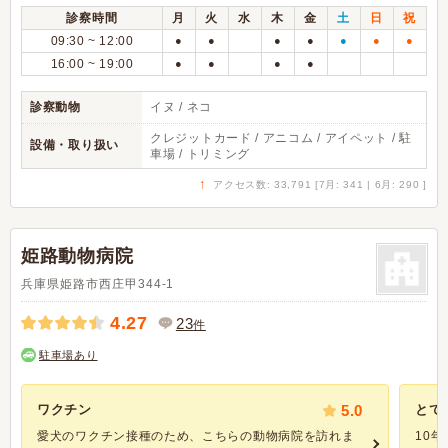
診察時間
月
火
水
木
金
土
日
祝
09:30 ~ 12:00
●
●
●
●
●
●
●
16:00 ~ 19:00
●
●
●
●
診察動物
イヌ / ネコ
クレジットカード / アニコム / アイペット / 駐
設備・取り扱い
車場 / トリミング
↑
アクセス数: 33,791 [7月: 341 | 6月: 290 ]
姫路動物病院
兵庫県姫路市西庄甲344-1
4.27
23
件
駐車場あり
ワクチン
5.0
とて
愛犬のワクチン接種のため、こちらの動物病院を訪れま
10