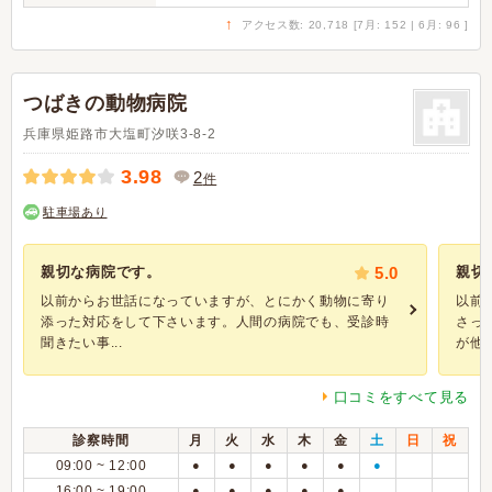
↑
アクセス数: 20,718 [7月: 152 | 6月: 96 ]
つばきの動物病院
兵庫県姫路市大塩町汐咲3-8-2
3.98
2
件
駐車場あり
親切な病院です。
5.0
親切
以前からお世話になっていますが、とにかく動物に寄り
以前
添った対応をして下さいます。人間の病院でも、受診時
さっ
聞きたい事...
が他界
口コミをすべて見る
診察時間
月
火
水
木
金
土
日
祝
09:00 ~ 12:00
●
●
●
●
●
●
16:00 ~ 19:00
●
●
●
●
●