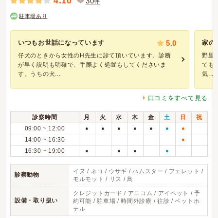
4.10
30
件
駐車場あり
いつもお世話になっています
5.0
家の
仔犬のときから女性のH先生に診て頂いています。診断
野里
が早く説明も明確で、手際よく処置もしてくださいま
ても
す。うちの犬...
気...
口コミをすべて見る
診察時間
月
火
水
木
金
土
日
祝
09:00 ~ 12:00
●
●
●
●
●
●
●
14:00 ~ 16:30
●
16:30 ~ 19:00
●
●
●
●
イヌ / ネコ / ウサギ / ハムスター / フェレット /
診察動物
モルモット / リス / 鳥
クレジットカード / アニコム / アイペット / 予
設備・取り扱い
約可能 / 駐車場 / 時間外診療 / 往診 / ペットホ
テル