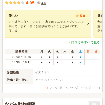
4.05
4
件
優しい
5.0
良心
すぐ近所に住んでいます。 家ではミニチュアダックスを
犬の
飼っています。主に予防接種で行くことが多いです。一
沿っ
度、犬...
炎をお.
口コミをすべて見る
診察時間
月
火
水
木
金
土
日
祝
09:00 ~ 11:45
●
●
●
●
●
16:30 ~ 19:15
●
●
●
●
●
診察動物
イヌ / ネコ
設備・取り扱い
アニコム / アイペット
↑
アクセス数: 33,319 [7月: 209 | 6月: 125 ]
ながみ動物病院