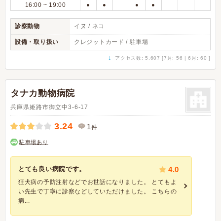
16:00 ~ 19:00
●
●
●
●
診察動物
イヌ / ネコ
設備・取り扱い
クレジットカード / 駐車場
↓
アクセス数: 5,607 [7月: 56 | 6月: 60 ]
タナカ動物病院
兵庫県姫路市御立中3-6-17
3.24
1
件
駐車場あり
とても良い病院です。
4.0
狂犬病の予防注射などでお世話になりました。 とてもよ
い先生で丁寧に診察などしていただけました。 こちらの
病...