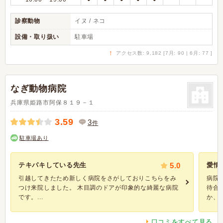
診察動物
イヌ / ネコ
設備・取り扱い
駐車場
↑
アクセス数: 9,182 [7月: 90 | 6月: 77 ]
なぎ動物病院
兵庫県姫路市阿保８１９－１
3.59
3
件
駐車場あり
テキパキしている先生
5.0
愛情
引越してきたため新しく病院をさがしておりこちらをみ
病院
つけ来院しました。 木目調のドアが印象的な綺麗な病院
待合
です。...
か、..
口コミをすべて見る