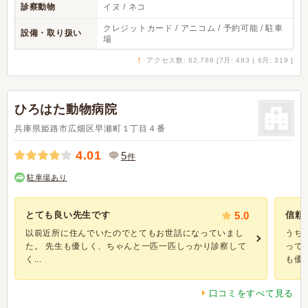
診察動物
イヌ / ネコ
クレジットカード / アニコム / 予約可能 / 駐車
設備・取り扱い
場
↑
アクセス数: 62,788 [7月: 483 | 6月: 319 ]
ひろはた動物病院
兵庫県姫路市広畑区早瀬町１丁目４番
4.01
5
件
駐車場あり
とても良い先生です
5.0
信頼
以前近所に住んでいたのでとてもお世話になっていまし
うち
た。 先生も優しく、ちゃんと一匹一匹しっかり診察して
って
く...
も優し
口コミをすべて見る