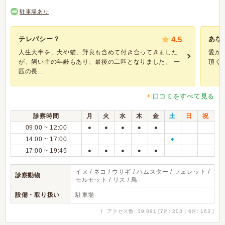
駐車場あり
テレパシー？
4.5
あな
人生大半を、犬や猫、野良も含めて付き合ってきました
愛が
が、飼い主の年齢もあり、最後の二匹となりました。 一
頂く
匹の長...
口コミをすべて見る
診察時間
月
火
水
木
金
土
日
祝
09:00 ~ 12:00
●
●
●
●
●
14:00 ~ 17:00
●
17:00 ~ 19:45
●
●
●
●
●
イヌ / ネコ / ウサギ / ハムスター / フェレット /
診察動物
モルモット / リス / 鳥
設備・取り扱い
駐車場
↑
アクセス数: 19,891 [7月: 203 | 6月: 163 ]