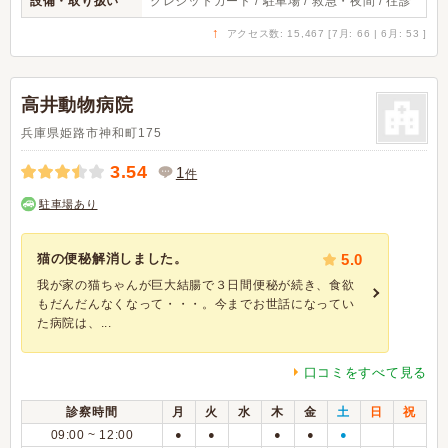
設備・取り扱い
クレジットカード / 駐車場 / 救急・夜間 / 往診
↑
アクセス数: 15,467 [7月: 66 | 6月: 53 ]
高井動物病院
兵庫県姫路市神和町175
3.54
1
件
駐車場あり
猫の便秘解消しました。
5.0
我が家の猫ちゃんが巨大結腸で３日間便秘が続き、食欲
もだんだんなくなって・・・。今までお世話になってい
た病院は、...
口コミをすべて見る
診察時間
月
火
水
木
金
土
日
祝
09:00 ~ 12:00
●
●
●
●
●