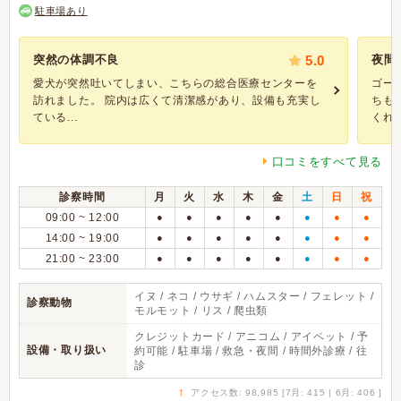
駐車場あり
突然の体調不良
5.0
夜間
愛犬が突然吐いてしまい、こちらの総合医療センターを
ゴー
訪れました。 院内は広くて清潔感があり、設備も充実し
ちも
ている...
くれる.
口コミをすべて見る
診察時間
月
火
水
木
金
土
日
祝
09:00 ~ 12:00
●
●
●
●
●
●
●
●
14:00 ~ 19:00
●
●
●
●
●
●
●
●
21:00 ~ 23:00
●
●
●
●
●
●
●
●
イヌ / ネコ / ウサギ / ハムスター / フェレット /
診察動物
モルモット / リス / 爬虫類
クレジットカード / アニコム / アイペット / 予
設備・取り扱い
約可能 / 駐車場 / 救急・夜間 / 時間外診療 / 往
診
↑
アクセス数: 98,985 [7月: 415 | 6月: 406 ]