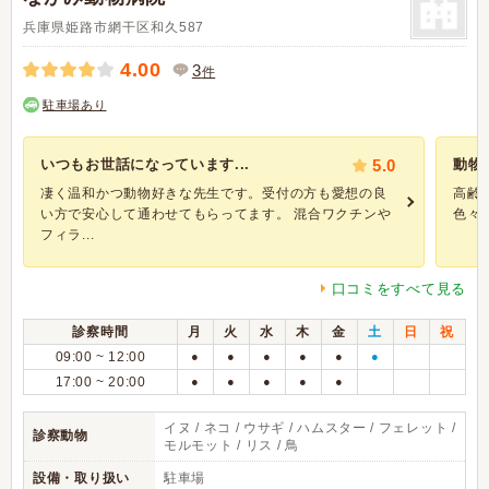
兵庫県姫路市網干区和久587
4.00
3
件
駐車場あり
いつもお世話になっています...
5.0
動物に
凄く温和かつ動物好きな先生です。受付の方も愛想の良
高齢
い方で安心して通わせてもらってます。 混合ワクチンや
色々 
フィラ...
口コミをすべて見る
診察時間
月
火
水
木
金
土
日
祝
09:00 ~ 12:00
●
●
●
●
●
●
17:00 ~ 20:00
●
●
●
●
●
イヌ / ネコ / ウサギ / ハムスター / フェレット /
診察動物
モルモット / リス / 鳥
設備・取り扱い
駐車場