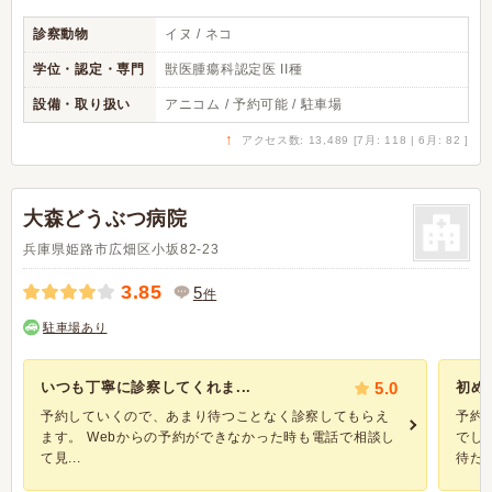
診察動物
イヌ / ネコ
学位・認定・専門
獣医腫瘍科認定医 II種
設備・取り扱い
アニコム / 予約可能 / 駐車場
↑
アクセス数: 13,489 [7月: 118 | 6月: 82 ]
大森どうぶつ病院
兵庫県姫路市広畑区小坂82-23
3.85
5
件
駐車場あり
いつも丁寧に診察してくれま...
5.0
初め
予約していくので、あまり待つことなく診察してもらえ
予約
ます。 Webからの予約ができなかった時も電話で相談し
でし
て見...
待たれ.