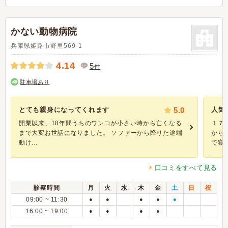
かない動物病院
兵庫県姫路市野里569-1
4.14
5
件
駐車場あり
とても親身になってくれます
5.0
人気
開業以来、18年間うちのワンコが小さい時から亡くなる
１７
まで大変お世話になりました。 ソファーから降りた途端
から
動け...
で寝た
口コミをすべて見る
診察時間
月
火
水
木
金
土
日
祝
09:00 ~ 11:30
●
●
●
●
●
16:00 ~ 19:00
●
●
●
●