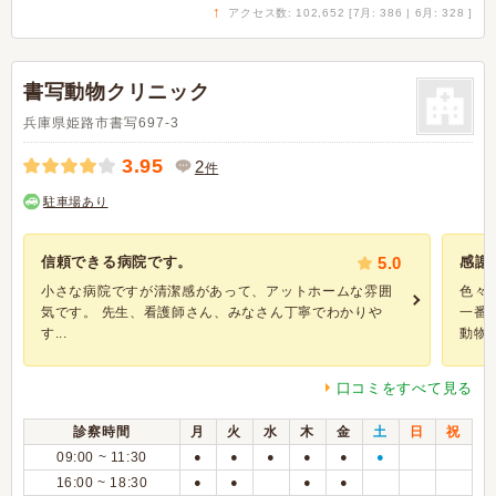
↑
アクセス数: 102,652 [7月: 386 | 6月: 328 ]
書写動物クリニック
兵庫県姫路市書写697-3
3.95
2
件
駐車場あり
信頼できる病院です。
5.0
感謝
小さな病院ですが清潔感があって、アットホームな雰囲
色々
気です。 先生、看護師さん、みなさん丁寧でわかりや
一番
す...
動物だ.
口コミをすべて見る
診察時間
月
火
水
木
金
土
日
祝
09:00 ~ 11:30
●
●
●
●
●
●
16:00 ~ 18:30
●
●
●
●