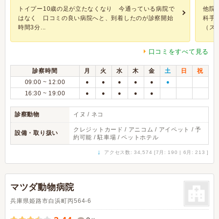
トイプー10歳の足が立たなくなり 今通っている病院で
他院
はなく 口コミの良い病院へと、到着したのが診察開始
科手
時間3分...
（ステ
口コミをすべて見る
診察時間
月
火
水
木
金
土
日
祝
09:00 ~ 12:00
●
●
●
●
●
●
16:30 ~ 19:00
●
●
●
●
●
診察動物
イヌ / ネコ
クレジットカード / アニコム / アイペット / 予
設備・取り扱い
約可能 / 駐車場 / ペットホテル
↓
アクセス数: 34,574 [7月: 190 | 6月: 213 ]
マツダ動物病院
兵庫県姫路市白浜町丙564-6