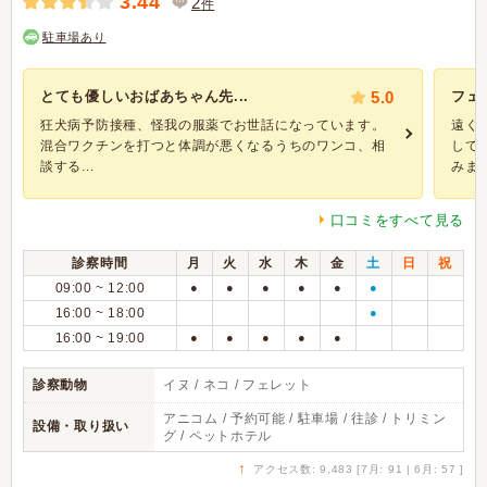
3.44
2
件
駐車場あり
とても優しいおばあちゃん先...
5.0
フェ
狂犬病予防接種、怪我の服薬でお世話になっています。
遠く
混合ワクチンを打つと体調が悪くなるうちのワンコ、相
して
談する...
みまし
口コミをすべて見る
診察時間
月
火
水
木
金
土
日
祝
09:00 ~ 12:00
●
●
●
●
●
●
16:00 ~ 18:00
●
16:00 ~ 19:00
●
●
●
●
●
診察動物
イヌ / ネコ / フェレット
アニコム / 予約可能 / 駐車場 / 往診 / トリミン
設備・取り扱い
グ / ペットホテル
↑
アクセス数: 9,483 [7月: 91 | 6月: 57 ]