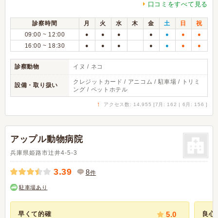
口コミをすべて見る
診察時間
月
火
水
木
金
土
日
祝
09:00 ~ 12:00
●
●
●
●
●
●
●
16:00 ~ 18:30
●
●
●
●
●
●
●
診察動物
イヌ / ネコ
クレジットカード / アニコム / 駐車場 / トリミ
設備・取り扱い
ング / ペットホテル
↑
アクセス数: 14,955 [7月: 162 | 6月: 156 ]
アップル動物病院
兵庫県姫路市辻井4-5-3
3.39
8
件
駐車場あり
早くて的確
5.0
良心