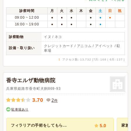
診察時間
月
火
水
木
金
土
日
祝
09:00 ~ 12:00
●
●
●
●
●
●
16:00 ~ 19:00
●
●
●
●
●
診察動物
イヌ / ネコ
クレジットカード / アニコム / アイペット / 駐
設備・取り扱い
車場
↑
アクセス数: 13,732 [7月: 168 | 6月: 137 ]
香寺エルザ動物病院
兵庫県姫路市香寺町犬飼869-93
3.70
2
件
駐車場あり
フィラリアの手術をしてもら...
5.0
家族