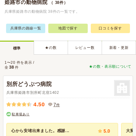
姫路市の動物病院
（ 38件）
兵庫県姫路市の動物病院 38件の一覧です。
兵庫県の路線一覧
地図で探す
口コミを探す
★の数
レビュー数
新着・更新
標準
1〜20 件を表示 /
★の数・表示順について
38
全
件
別所どうぶつ病院
兵庫県姫路市別所町北宿1402
4.50
7
件
駐車場あり
心から安堵出来ました。感謝...
5.0
大変