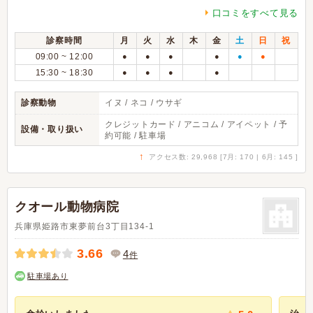
口コミをすべて見る
診察時間
月
火
水
木
金
土
日
祝
09:00 ~ 12:00
●
●
●
●
●
●
15:30 ~ 18:30
●
●
●
●
診察動物
イヌ / ネコ / ウサギ
クレジットカード / アニコム / アイペット / 予
設備・取り扱い
約可能 / 駐車場
↑
アクセス数: 29,968 [7月: 170 | 6月: 145 ]
クオール動物病院
兵庫県姫路市東夢前台3丁目134-1
3.66
4
件
駐車場あり