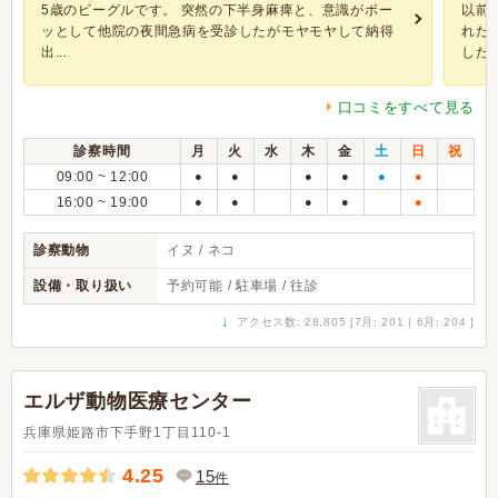
5歳のビーグルです。 突然の下半身麻痺と、意識がボー
以前
ッとして他院の夜間急病を受診したがモヤモヤして納得
れた
出...
した。 
口コミをすべて見る
診察時間
月
火
水
木
金
土
日
祝
09:00 ~ 12:00
●
●
●
●
●
●
16:00 ~ 19:00
●
●
●
●
●
診察動物
イヌ / ネコ
設備・取り扱い
予約可能 / 駐車場 / 往診
↓
アクセス数: 28,805 [7月: 201 | 6月: 204 ]
エルザ動物医療センター
兵庫県姫路市下手野1丁目110-1
4.25
15
件