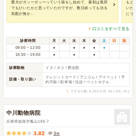
愛犬がガッーガッーっていう咳をし始めて、最初は風邪
もと
でもひいたかと思っていたのですが、数日経っても治る
いた
気配が無か...
にうか
口コミをすべて見る
診察時間
月
火
水
木
金
土
日
祝
09:00 ~ 12:00
●
●
●
●
●
16:30 ~ 19:00
●
●
●
診察動物
イヌ / ネコ / 爬虫類
クレジットカード / アニコム / アイペット / 予
設備・取り扱い
約可能 / 駐車場 / 往診 / ペットホテル
↑
アクセス数: 8,233 [7月: 54 | 6月: 42 ]
中川動物病院
兵庫県姫路市亀山186-7
3.82
3
件