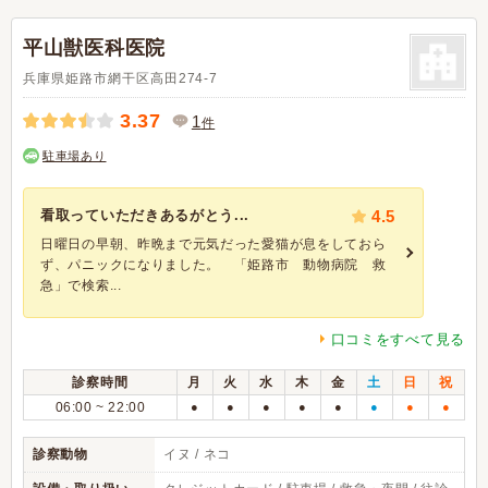
平山獣医科医院
兵庫県姫路市網干区高田274-7
3.37
1
件
駐車場あり
看取っていただきあるがとう...
4.5
日曜日の早朝、昨晩まで元気だった愛猫が息をしておら
ず、パニックになりました。 「姫路市 動物病院 救
急」で検索...
口コミをすべて見る
診察時間
月
火
水
木
金
土
日
祝
06:00 ~ 22:00
●
●
●
●
●
●
●
●
診察動物
イヌ / ネコ