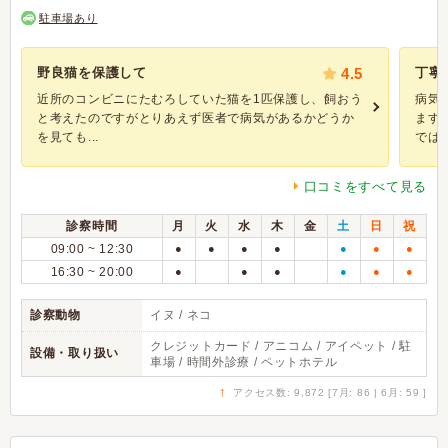
駐車場あり
野良猫を保護して
4.5
丁寧
近所のコンビニにたむろしていた猫を1匹保護し、飼おう
病気
と考えたのですがとりあえず医者で病気があるかどうか
ます
を見ても...
では必.
口コミをすべて見る
診察時間
月
火
水
木
金
土
日
祝
09:00 ~ 12:30
●
●
●
●
●
●
●
16:30 ~ 20:00
●
●
●
●
●
●
診察動物
イヌ / ネコ
クレジットカード / アニコム / アイペット / 駐
設備・取り扱い
車場 / 時間外診療 / ペットホテル
↑
アクセス数: 9,872 [7月: 86 | 6月: 59 ]