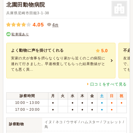
北園田動物病院
兵庫県尼崎市田能3-1-38
4.05
4
件
駐車場あり
よく動物に声を掛けてくれる
5.0
不必
実家の犬が食事を摂らなくなり家から近くのこの病院に
友達
連れて行きました。早速検査してもらった結果数値がと
で、
ても悪く異...
てもら
口コミをすべて見る
診察時間
月
火
水
木
金
土
日
祝
10:00 ~ 13:00
●
●
●
●
●
●
●
17:00 ~ 20:00
●
●
●
●
●
●
イヌ / ネコ / ウサギ / ハムスター / フェレット /
診察動物
鳥