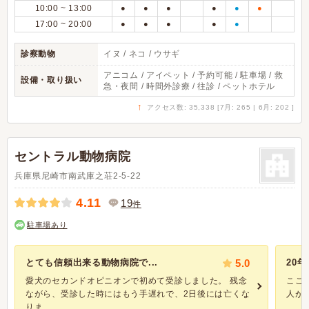
10:00 ~ 13:00
●
●
●
●
●
●
17:00 ~ 20:00
●
●
●
●
●
診察動物
イヌ / ネコ / ウサギ
アニコム / アイペット / 予約可能 / 駐車場 / 救
設備・取り扱い
急・夜間 / 時間外診療 / 往診 / ペットホテル
↑
アクセス数: 35,338 [7月: 265 | 6月: 202 ]
セントラル動物病院
兵庫県尼崎市南武庫之荘2-5-22
4.11
19
件
駐車場あり
とても信頼出来る動物病院で...
5.0
20
愛犬のセカンドオピニオンで初めて受診しました。 残念
ここ
ながら、受診した時にはもう手遅れで、2日後には亡くな
人が
りま...