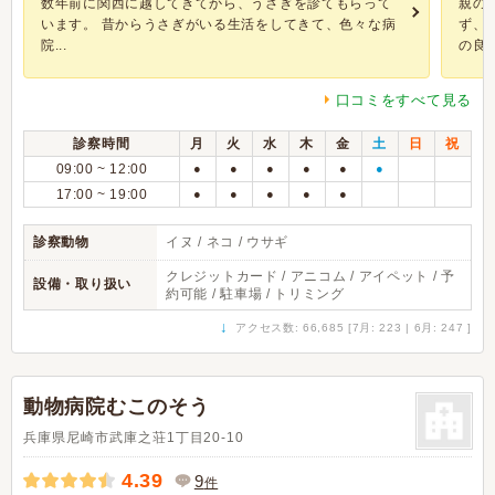
数年前に関西に越してきてから、うさぎを診てもらって
親の
います。 昔からうさぎがいる生活をしてきて、色々な病
ず、
院...
の良い
口コミをすべて見る
診察時間
月
火
水
木
金
土
日
祝
09:00 ~ 12:00
●
●
●
●
●
●
17:00 ~ 19:00
●
●
●
●
●
診察動物
イヌ / ネコ / ウサギ
クレジットカード / アニコム / アイペット / 予
設備・取り扱い
約可能 / 駐車場 / トリミング
↓
アクセス数: 66,685 [7月: 223 | 6月: 247 ]
動物病院むこのそう
兵庫県尼崎市武庫之荘1丁目20-10
4.39
9
件