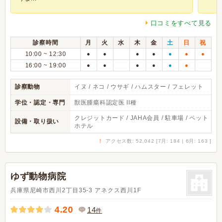
口コミをすべて見る
診察時間
月
火
水
木
金
土
日
祝
10:00 ~ 12:30
●
●
●
●
●
●
●
16:00 ~ 19:00
●
●
●
●
●
●
診察動物
イヌ / ネコ / ウサギ / ハムスター / フェレット
学位・認定・専門
獣医腫瘍科認定医 II種
クレジットカード / JAHA会員 / 駐車場 / ペット
設備・取り扱い
ホテル
↑
アクセス数: 52,042 [7月: 184 | 6月: 163 ]
ゆず動物病院
兵庫県尼崎市西川2丁目35-3 アネクス西川1F
4.20
14
件