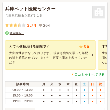
兵庫ペット医療センター
兵庫県尼崎市立花町3-1-5
3.74
26
件
駐車場あり
とても信頼おける病院です
5.0
丁寧
大変お世話になっております。 現在も病気で弱った年配
生後
の猫を通院させておりますが、何度も窮地を救っていた
鳴い
だき...
ったの
口コミをすべて見る
診察時間
月
火
水
木
金
土
日
祝
09:00 ~ 13:00
●
●
●
●
●
●
●
●
15:00 ~ 19:00
●
●
●
●
●
●
●
●
19:00 ~ 23:00
●
●
●
●
●
●
●
●