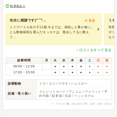
駐車場あり
先生に感謝です(*´˘`*...
5.0
うち
トイプードル女の子12歳 今までは、病気した事が無い。
突然
とも動物病院を選んだキッカケは、散歩してるに教え
ガツ
て...
なり連.
口コミをすべて見る
診察時間
月
火
水
木
金
土
日
祝
09:00 ~ 12:00
●
●
●
●
●
●
●
17:00 ~ 20:00
●
●
●
●
●
●
●
診察動物
イヌ / ネコ / ウサギ / ハムスター
クレジットカード / アニコム / アイペット / 予
設備・取り扱い
約可能 / 駐車場 / 往診 / ペットホテル
↑
アクセス数: 40,295 [7月: 196 | 6月: 182 ]