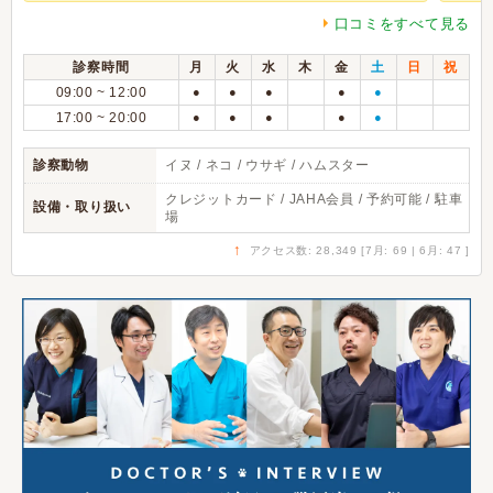
口コミをすべて見る
診察時間
月
火
水
木
金
土
日
祝
09:00 ~ 12:00
●
●
●
●
●
17:00 ~ 20:00
●
●
●
●
●
診察動物
イヌ / ネコ / ウサギ / ハムスター
クレジットカード / JAHA会員 / 予約可能 / 駐車
設備・取り扱い
場
↑
アクセス数: 28,349 [7月: 69 | 6月: 47 ]