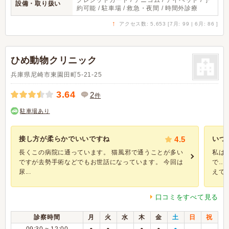
クレジットカード / アニコム / アイペット / 予
設備・取り扱い
約可能 / 駐車場 / 救急・夜間 / 時間外診療
↑
アクセス数: 5,653 [7月: 99 | 6月: 86 ]
ひめ動物クリニック
兵庫県尼崎市東園田町5-21-25
3.64
2
件
駐車場あり
接し方が柔らかでいいですね
4.5
いつ
長くこの病院に通っています。 猫風邪で通うことが多い
私は
ですが去勢手術などでもお世話になっています。 今回は
で…
尿...
えて下
口コミをすべて見る
診察時間
月
火
水
木
金
土
日
祝
●
●
●
●
●