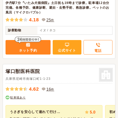
伊丹駅7分『いたみ犬猫病院』土日祝も19時まで診療。駐車場12台分
完備。各種予防、健康診断、避妊・去勢手術、救急診療。ペットのお
風呂（マイクロバブル）
4.18
25
件
診察動物
イヌ / ネコ
ネット予約
公式サイト
電話
塚口獣医科医院
兵庫県尼崎市南塚口町1-1-23
4.62
16
件
駐車場あり
うさぎを安心して連れて行け...
5.0
初め