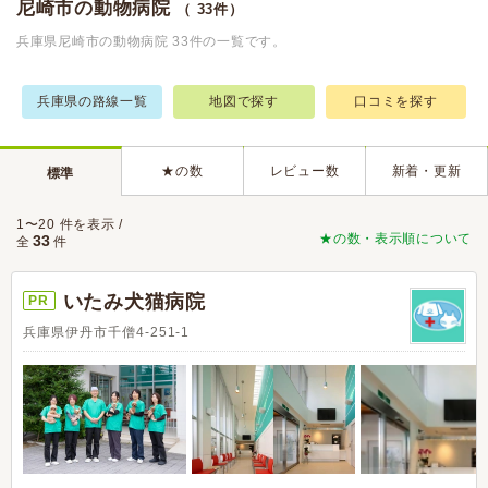
尼崎市の動物病院
（ 33件）
兵庫県尼崎市の動物病院 33件の一覧です。
兵庫県の路線一覧
地図で探す
口コミを探す
★の数
レビュー数
新着・更新
標準
1〜20 件を表示 /
★の数・表示順について
33
全
件
いたみ犬猫病院
PR
兵庫県伊丹市千僧4-251-1