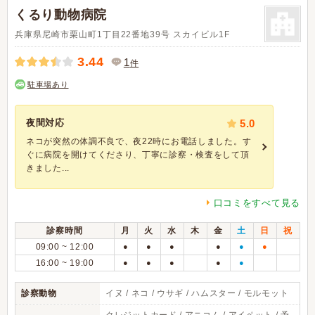
くるり動物病院
兵庫県尼崎市栗山町1丁目22番地39号 スカイビル1F
3.44
1
件
駐車場あり
夜間対応
5.0
ネコが突然の体調不良で、夜22時にお電話しました。す
ぐに病院を開けてくださり、丁寧に診察・検査をして頂
きました...
口コミをすべて見る
診察時間
月
火
水
木
金
土
日
祝
09:00 ~ 12:00
●
●
●
●
●
●
16:00 ~ 19:00
●
●
●
●
●
診察動物
イヌ / ネコ / ウサギ / ハムスター / モルモット