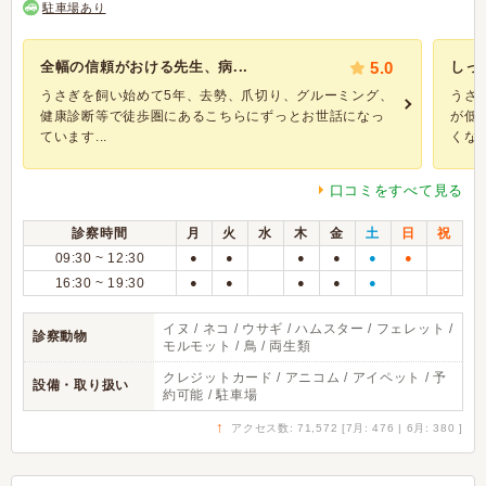
駐車場あり
全幅の信頼がおける先生、病...
5.0
しっ
うさぎを飼い始めて5年、去勢、爪切り、グルーミング、
うさ
健康診断等で徒歩圏にあるこちらにずっとお世話になっ
が低
ています...
くなら.
口コミをすべて見る
診察時間
月
火
水
木
金
土
日
祝
09:30 ~ 12:30
●
●
●
●
●
●
16:30 ~ 19:30
●
●
●
●
●
イヌ / ネコ / ウサギ / ハムスター / フェレット /
診察動物
モルモット / 鳥 / 両生類
クレジットカード / アニコム / アイペット / 予
設備・取り扱い
約可能 / 駐車場
↑
アクセス数: 71,572 [7月: 476 | 6月: 380 ]