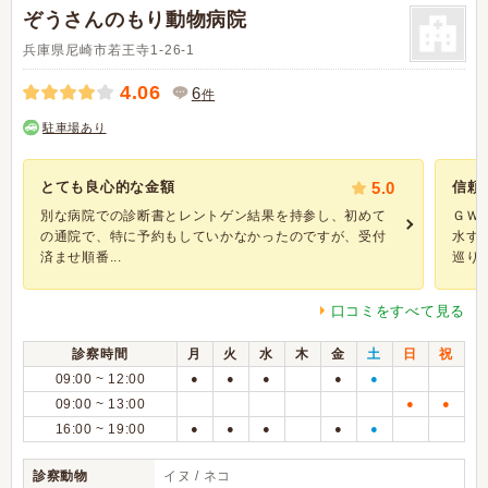
ぞうさんのもり動物病院
兵庫県尼崎市若王寺1-26-1
4.06
6
件
駐車場あり
とても良心的な金額
5.0
信頼
別な病院での診断書とレントゲン結果を持参し、初めて
ＧＷ
の通院で、特に予約もしていかなかったのですが、受付
水す
済ませ順番...
巡り口.
口コミをすべて見る
診察時間
月
火
水
木
金
土
日
祝
09:00 ~ 12:00
●
●
●
●
●
09:00 ~ 13:00
●
●
16:00 ~ 19:00
●
●
●
●
●
診察動物
イヌ / ネコ