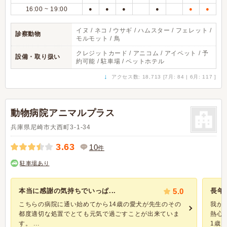
16:00 ~ 19:00
●
●
●
●
●
●
イヌ / ネコ / ウサギ / ハムスター / フェレット /
診察動物
モルモット / 鳥
クレジットカード / アニコム / アイペット / 予
設備・取り扱い
約可能 / 駐車場 / ペットホテル
↓
アクセス数: 18,713 [7月: 84 | 6月: 117 ]
動物病院アニマルプラス
兵庫県尼崎市大西町3-1-34
3.63
10
件
駐車場あり
本当に感謝の気持ちでいっぱ...
5.0
長年
こちらの病院に通い始めてから14歳の愛犬が先生のその
我が
都度適切な処置でとても元気で過ごすことが出来ていま
熱心
す。 ...
1歳、ず