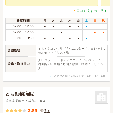
口コミをすべて見る
診察時間
月
火
水
木
金
土
日
祝
09:00 ~ 12:00
●
●
●
●
●
09:00 ~ 17:00
●
●
●
16:30 ~ 19:30
●
●
●
●
●
イヌ / ネコ / ウサギ / ハムスター / フェレット /
診察動物
モルモット / リス / 鳥
クレジットカード / アニコム / アイペット / 予
設備・取り扱い
約可能 / 駐車場 / 時間外診療 / 往診 / トリミン
グ
↓
アクセス数: 43,518 [7月: 124 | 6月: 128 ]
とも動物病院
兵庫県尼崎市下坂部3-18-3
3.89
7
件