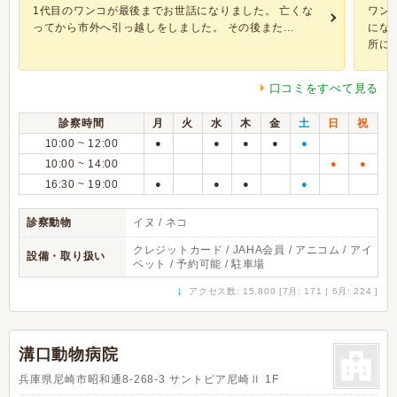
1代目のワンコが最後までお世話になりました。 亡くな
ワン
ってから市外へ引っ越しをしました。 その後また...
にな
所に新.
口コミをすべて見る
診察時間
月
火
水
木
金
土
日
祝
10:00 ~ 12:00
●
●
●
●
●
10:00 ~ 14:00
●
●
16:30 ~ 19:00
●
●
●
●
診察動物
イヌ / ネコ
クレジットカード / JAHA会員 / アニコム / アイ
設備・取り扱い
ペット / 予約可能 / 駐車場
↓
アクセス数: 15,800 [7月: 171 | 6月: 224 ]
溝口動物病院
兵庫県尼崎市昭和通8-268-3 サントピア尼崎Ⅱ 1F