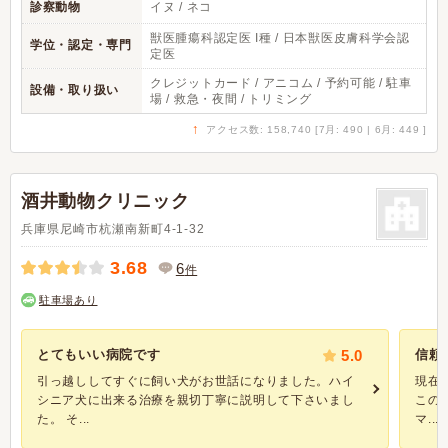
診察動物
イヌ / ネコ
獣医腫瘍科認定医 I種 / 日本獣医皮膚科学会認
学位・認定・専門
定医
クレジットカード / アニコム / 予約可能 / 駐車
設備・取り扱い
場 / 救急・夜間 / トリミング
↑
アクセス数: 158,740 [7月: 490 | 6月: 449 ]
酒井動物クリニック
兵庫県尼崎市杭瀬南新町4-1-32
3.68
6
件
駐車場あり
とてもいい病院です
5.0
信頼
引っ越ししてすぐに飼い犬がお世話になりました。ハイ
現在
シニア犬に出来る治療を親切丁寧に説明して下さいまし
この
た。 そ...
マ...