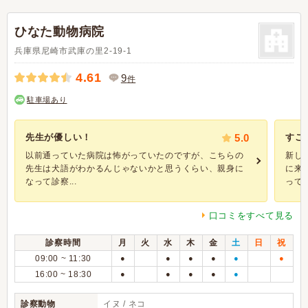
ひなた動物病院
兵庫県尼崎市武庫の里2-19-1
4.61
9
件
駐車場あり
先生が優しい！
5.0
すご
以前通っていた病院は怖がっていたのですが、こちらの
新し
先生は犬語がわかるんじゃないかと思うくらい、親身に
に来
なって診察...
ってま.
口コミをすべて見る
診察時間
月
火
水
木
金
土
日
祝
09:00 ~ 11:30
●
●
●
●
●
●
16:00 ~ 18:30
●
●
●
●
●
診察動物
イヌ / ネコ