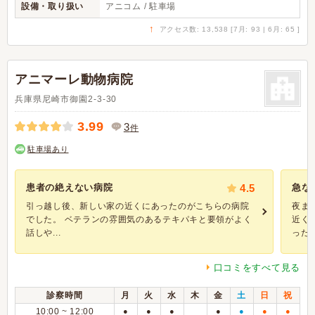
設備・取り扱い
アニコム / 駐車場
↑
アクセス数: 13,538 [7月: 93 | 6月: 65 ]
アニマーレ動物病院
兵庫県尼崎市御園2-3-30
3.99
3
件
駐車場あり
患者の絶えない病院
4.5
急な
引っ越し後、新しい家の近くにあったのがこちらの病院
夜ま
でした。 ベテランの雰囲気のあるテキパキと要領がよく
近く
話しや...
ったこ.
口コミをすべて見る
診察時間
月
火
水
木
金
土
日
祝
10:00 ~ 12:00
●
●
●
●
●
●
●