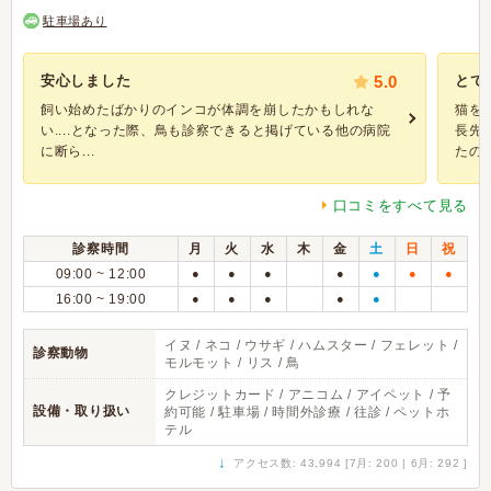
駐車場あり
安心しました
5.0
とて
飼い始めたばかりのインコが体調を崩したかもしれな
猫を
い....となった際、鳥も診察できると掲げている他の病院
長先
に断ら...
たのが
口コミをすべて見る
診察時間
月
火
水
木
金
土
日
祝
09:00 ~ 12:00
●
●
●
●
●
●
●
16:00 ~ 19:00
●
●
●
●
●
イヌ / ネコ / ウサギ / ハムスター / フェレット /
診察動物
モルモット / リス / 鳥
クレジットカード / アニコム / アイペット / 予
設備・取り扱い
約可能 / 駐車場 / 時間外診療 / 往診 / ペットホ
テル
↓
アクセス数: 43,994 [7月: 200 | 6月: 292 ]