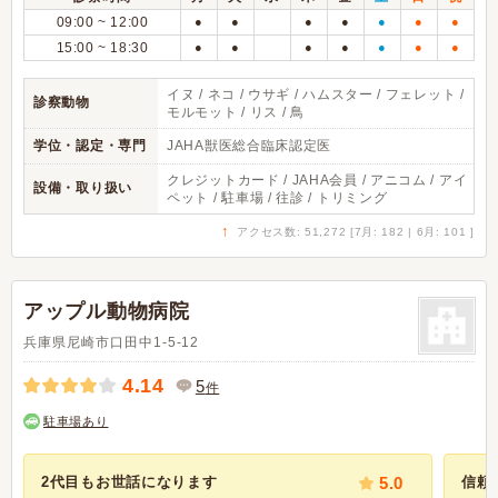
09:00 ~ 12:00
●
●
●
●
●
●
●
15:00 ~ 18:30
●
●
●
●
●
●
●
イヌ / ネコ / ウサギ / ハムスター / フェレット /
診察動物
モルモット / リス / 鳥
学位・認定・専門
JAHA獣医総合臨床認定医
クレジットカード / JAHA会員 / アニコム / アイ
設備・取り扱い
ペット / 駐車場 / 往診 / トリミング
↑
アクセス数: 51,272 [7月: 182 | 6月: 101 ]
アップル動物病院
兵庫県尼崎市口田中1-5-12
4.14
5
件
駐車場あり
2代目もお世話になります
5.0
信頼