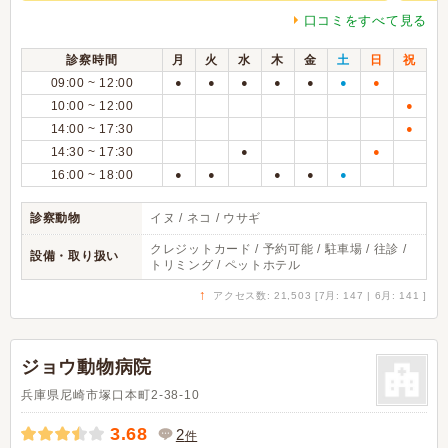
口コミをすべて見る
診察時間
月
火
水
木
金
土
日
祝
09:00 ~ 12:00
●
●
●
●
●
●
●
10:00 ~ 12:00
●
14:00 ~ 17:30
●
14:30 ~ 17:30
●
●
16:00 ~ 18:00
●
●
●
●
●
診察動物
イヌ / ネコ / ウサギ
クレジットカード / 予約可能 / 駐車場 / 往診 /
設備・取り扱い
トリミング / ペットホテル
↑
アクセス数: 21,503 [7月: 147 | 6月: 141 ]
ジョウ動物病院
兵庫県尼崎市塚口本町2-38-10
3.68
2
件