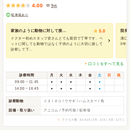
4.00
9
件
駐車場あり
家族のように動物に対して接...
5.0
院長
ドクター初めスタッフ皆さんとても親切で丁寧です、ペ
溝口
ットに関しても動物ではなく子供のように大切に接して
0年
診察して下...
口コミをすべて見る
診察時間
月
火
水
木
金
土
日
祝
09:00 ~ 11:45
●
●
●
●
●
14:00 ~ 16:45
●
●
●
●
●
診察動物
イヌ / ネコ / ウサギ / ハムスター / 鳥
設備・取り扱い
アニコム / 予約可能 / 駐車場
↑
アクセス数: 30,920 [7月: 210 | 6月: 127 ]