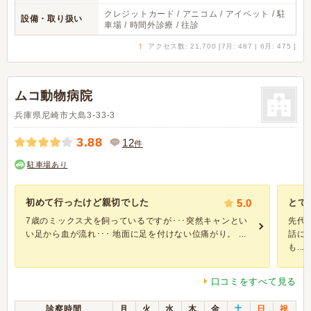
クレジットカード / アニコム / アイペット / 駐
設備・取り扱い
車場 / 時間外診療 / 往診
↑
アクセス数: 21,700 [7月: 487 | 6月: 475 ]
ムコ動物病院
兵庫県尼崎市大島3-33-3
3.88
12
件
駐車場あり
初めて行ったけど親切でした
5.0
とて
7歳のミックス犬を飼っているですが･･･突然キャンとい
先代
い足から血が流れ･･･ 地面に足を付けない位痛がり。 ...
話に
も...
口コミをすべて見る
診察時間
月
火
水
木
金
土
日
祝