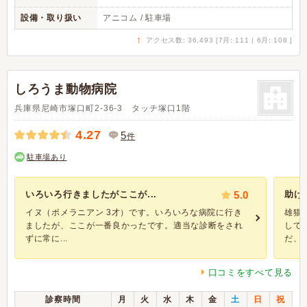
設備・取り扱い
アニコム / 駐車場
↑
アクセス数: 36,493 [7月: 111 | 6月: 108 ]
しろうま動物病院
兵庫県尼崎市塚口町2-36-3 タッチ塚口1階
4.27
5
件
駐車場あり
いろいろ行きましたがここが...
5.0
助け
イヌ（ポメラニアン 3才）です。いろいろな病院に行き
雄猫
ましたが、ここが一番良かったです。適当な診断をされ
して
ずに常に...
だ、も
口コミをすべて見る
診察時間
月
火
水
木
金
土
日
祝