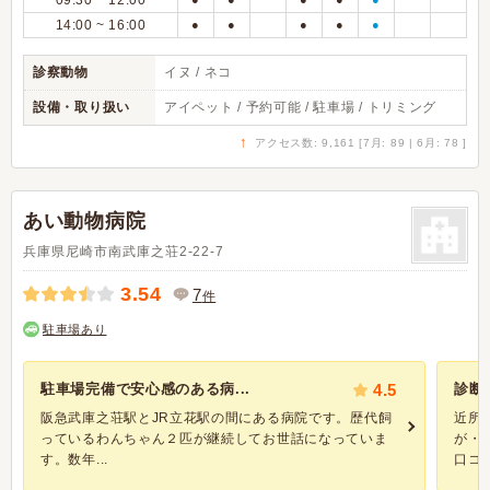
09:30 ~ 12:00
14:00 ~ 16:00
●
●
●
●
●
診察動物
イヌ / ネコ
設備・取り扱い
アイペット / 予約可能 / 駐車場 / トリミング
↑
アクセス数: 9,161 [7月: 89 | 6月: 78 ]
あい動物病院
兵庫県尼崎市南武庫之荘2-22-7
3.54
7
件
駐車場あり
駐車場完備で安心感のある病...
4.5
診断
阪急武庫之荘駅とJR立花駅の間にある病院です。歴代飼
近所
っているわんちゃん２匹が継続してお世話になっていま
が・
す。数年...
口コミ