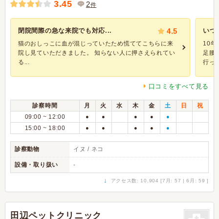
3.45
2
件
閉院間際の急な来院でも対応...
4.5
いつ
猫のおしっこに血が混じっていたため慌ててこちらに来
10
院し見ていただきました。 知らない人に押さえられてい
足腰
る...
行って
口コミをすべて見る
診察時間
月
火
水
木
金
土
日
祝
09:00 ~ 12:00
●
●
●
●
●
15:00 ~ 18:00
●
●
●
●
●
診察動物
イヌ / ネコ
設備・取り扱い
-
↓
アクセス数: 10,904 [7月: 57 | 6月: 59 ]
田辺ペットクリニック