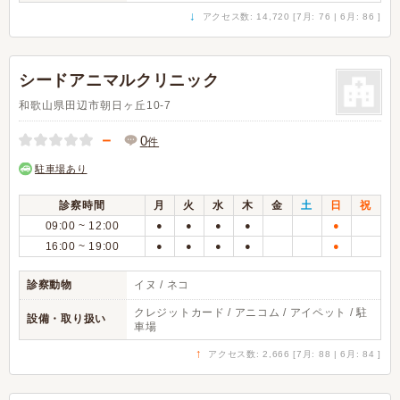
↓
アクセス数: 14,720 [7月: 76 | 6月: 86 ]
シードアニマルクリニック
和歌山県田辺市朝日ヶ丘10-7
－
0
件
駐車場あり
診察時間
月
火
水
木
金
土
日
祝
09:00 ~ 12:00
●
●
●
●
●
16:00 ~ 19:00
●
●
●
●
●
診察動物
イヌ / ネコ
クレジットカード / アニコム / アイペット / 駐
設備・取り扱い
車場
↑
アクセス数: 2,666 [7月: 88 | 6月: 84 ]