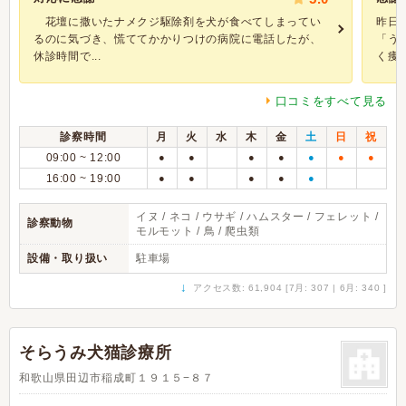
花壇に撒いたナメクジ駆除剤を犬が食べてしまってい
昨日
るのに気づき、慌ててかかりつけの病院に電話したが、
「う
休診時間で...
く痩せ
口コミをすべて見る
診察時間
月
火
水
木
金
土
日
祝
09:00 ~ 12:00
●
●
●
●
●
●
●
16:00 ~ 19:00
●
●
●
●
●
イヌ / ネコ / ウサギ / ハムスター / フェレット /
診察動物
モルモット / 鳥 / 爬虫類
設備・取り扱い
駐車場
↓
アクセス数: 61,904 [7月: 307 | 6月: 340 ]
そらうみ犬猫診療所
和歌山県田辺市稲成町１９１５−８７