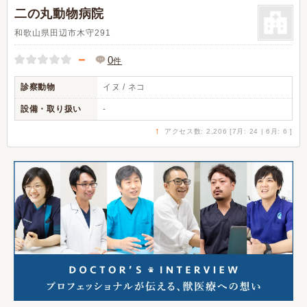
二の丸動物病院
和歌山県田辺市木守291
－
0
件
診察動物
イヌ / ネコ
設備・取り扱い
-
↑
アクセス数: 2,206 [7月: 24 | 6月: 6 ]