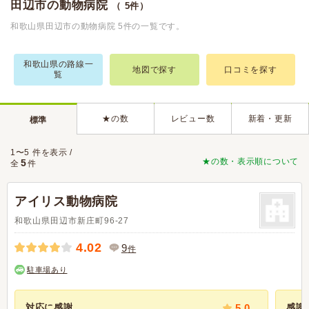
田辺市の動物病院
（ 5件）
和歌山県田辺市の動物病院 5件の一覧です。
和歌山県の路線一
地図で探す
口コミを探す
覧
★の数
レビュー数
新着・更新
標準
1〜5 件を表示 /
★の数・表示順について
5
全
件
アイリス動物病院
和歌山県田辺市新庄町96-27
4.02
9
件
駐車場あり
対応に感謝
5.0
感謝