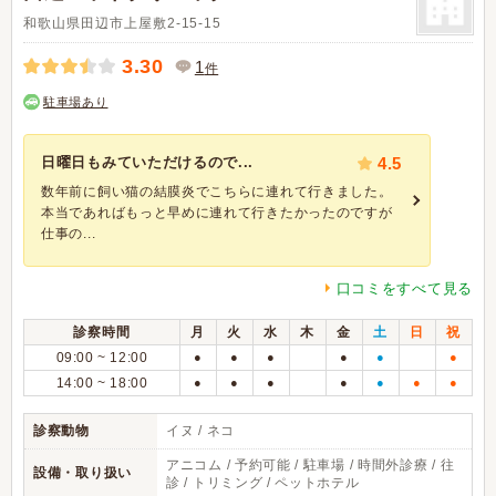
和歌山県田辺市上屋敷2-15-15
3.30
1
件
駐車場あり
日曜日もみていただけるので...
4.5
数年前に飼い猫の結膜炎でこちらに連れて行きました。
本当であればもっと早めに連れて行きたかったのですが
仕事の...
口コミをすべて見る
診察時間
月
火
水
木
金
土
日
祝
09:00 ~ 12:00
●
●
●
●
●
●
14:00 ~ 18:00
●
●
●
●
●
●
●
診察動物
イヌ / ネコ
アニコム / 予約可能 / 駐車場 / 時間外診療 / 往
設備・取り扱い
診 / トリミング / ペットホテル