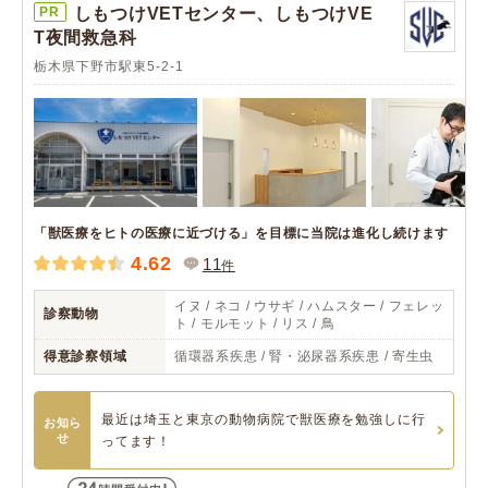
PR
しもつけVETセンター、しもつけVE
T夜間救急科
栃木県下野市駅東5-2-1
「獣医療をヒトの医療に近づける」を目標に当院は進化し続けます
4.62
11
件
イヌ / ネコ / ウサギ / ハムスター / フェレッ
診察動物
ト / モルモット / リス / 鳥
得意診察領域
循環器系疾患 / 腎・泌尿器系疾患 / 寄生虫
最近は埼玉と東京の動物病院で獣医療を勉強しに行
お知ら
せ
ってます！