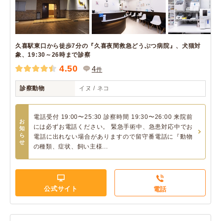
久喜駅東口から徒歩7分の『久喜夜間救急どうぶつ病院』、犬猫対
象、19:30～26時まで診察
4.50
4
件
診察動物
イヌ / ネコ
電話受付 19:00〜25:30 診察時間 19:30〜26:00 来院前
お
には必ずお電話ください。 緊急手術中、急患対応中でお
知
ら
電話に出れない場合がありますので留守番電話に『動物
せ
の種類、症状、飼い主様...
公式サイト
電話