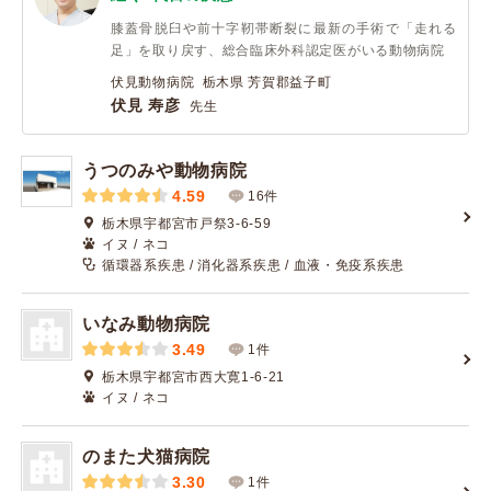
膝蓋骨脱臼や前十字靭帯断裂に最新の手術で「走れる
足」を取り戻す、総合臨床外科認定医がいる動物病院
伏見動物病院 栃木県 芳賀郡益子町
伏見 寿彦
先生
うつのみや動物病院
4.59
16件
栃木県宇都宮市戸祭3-6-59
イヌ / ネコ
循環器系疾患 / 消化器系疾患 / 血液・免疫系疾患
いなみ動物病院
3.49
1件
栃木県宇都宮市西大寛1-6-21
イヌ / ネコ
のまた犬猫病院
3.30
1件