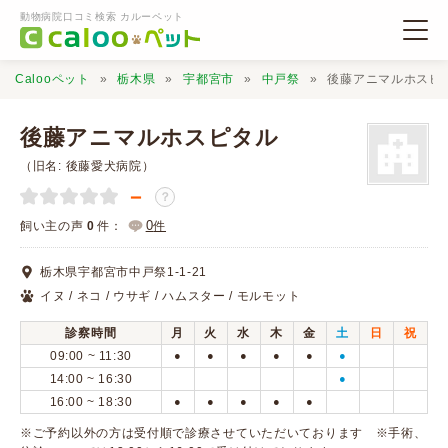
動物病院口コミ検索 カルーペット
Calooペット
栃木県
宇都宮市
中戸祭
後藤アニマルホスピ
後藤アニマルホスピタル
（旧名: 後藤愛犬病院）
－
？
動物病院検索
0
飼い主の声
0
件：
件
口コミ検索
栃木県宇都宮市中戸祭1-1-21
イヌ / ネコ / ウサギ / ハムスター / モルモット
Calooペットとは？
診察時間
月
火
水
木
金
土
日
祝
09:00 ~ 11:30
●
●
●
●
●
●
口コミ投稿
14:00 ~ 16:30
●
16:00 ~ 18:30
●
●
●
●
●
※ご予約以外の方は受付順で診療させていただいております ※手術、