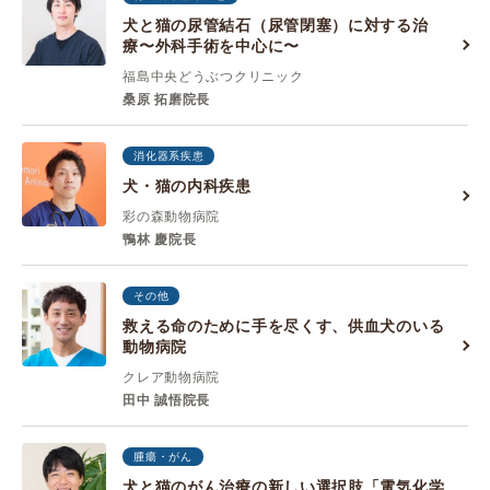
犬と猫の尿管結石（尿管閉塞）に対する治
療〜外科手術を中心に〜
福島中央どうぶつクリニック
桑原 拓磨院長
消化器系疾患
犬・猫の内科疾患
彩の森動物病院
鴨林 慶院長
その他
救える命のために手を尽くす、供血犬のいる
動物病院
クレア動物病院
田中 誠悟院長
腫瘍・がん
犬と猫のがん治療の新しい選択肢「電気化学