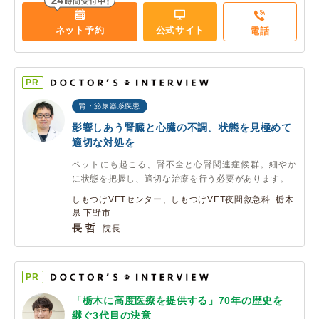
ネット予約
公式サイト
電話
PR
腎・泌尿器系疾患
影響しあう腎臓と心臓の不調。状態を見極めて
適切な対処を
ペットにも起こる、腎不全と心腎関連症候群。細やか
に状態を把握し、適切な治療を行う必要があります。
しもつけVETセンター、しもつけVET夜間救急科 栃木
県 下野市
長 哲
院長
PR
「栃木に高度医療を提供する」70年の歴史を
継ぐ3代目の決意