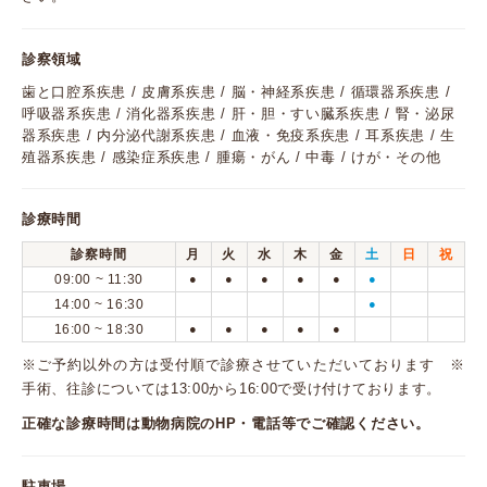
診察領域
歯と口腔系疾患 / 皮膚系疾患 / 脳・神経系疾患 / 循環器系疾患 /
呼吸器系疾患 / 消化器系疾患 / 肝・胆・すい臓系疾患 / 腎・泌尿
器系疾患 / 内分泌代謝系疾患 / 血液・免疫系疾患 / 耳系疾患 / 生
殖器系疾患 / 感染症系疾患 / 腫瘍・がん / 中毒 / けが・その他
診療時間
診察時間
月
火
水
木
金
土
日
祝
09:00 ~ 11:30
●
●
●
●
●
●
14:00 ~ 16:30
●
16:00 ~ 18:30
●
●
●
●
●
※ご予約以外の方は受付順で診療させていただいております ※
手術、往診については13:00から16:00で受け付けております。
正確な診療時間は動物病院のHP・電話等でご確認ください。
駐車場