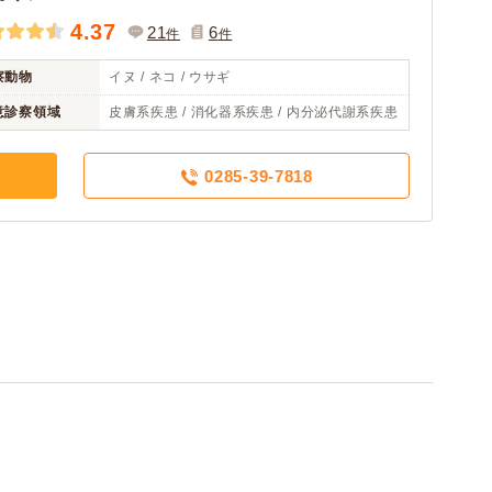
4.37
21
6
件
件
察動物
イヌ / ネコ / ウサギ
意診察領域
皮膚系疾患 / 消化器系疾患 / 内分泌代謝系疾患
0285-39-7818