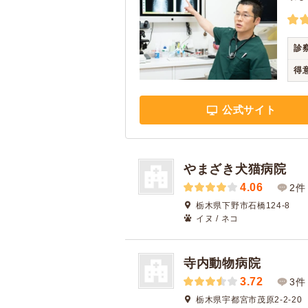
診
得
公式サイト
やまざき犬猫病院
4.06
2件
栃木県下野市石橋124-8
イヌ / ネコ
寺内動物病院
3.72
3件
栃木県宇都宮市茂原2-2-20