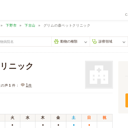
C
下野市
下古山
グリムの森ペットクリニック
クリニック
1
主の声
1
件：
件
火
水
木
金
土
日
祝
●
●
●
●
●