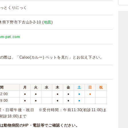
っとくりにっく
栃木県下野市下古山3-2-10 (
地図
)
imm-pet.com
の際は、「Caloo(カルー) ペットを見た」とお伝え下さい。
間
月
火
水
木
金
土
日
祝
12:00
●
●
●
●
●
●
19:00
●
●
●
●
●
・日曜午後・祝日 ※受付時間：午前11:30(初診11:00)ま
初診18:00)まで
は動物病院のHP・電話等でご確認ください。