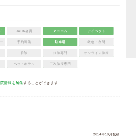
ド
JAHA会員
アニコム
アイペット
ー
予約可能
駐車場
救急・夜間
往診
往診専門
オンライン診療
ペットホテル
二次診療専門
病院情報を編集
することができます
）
）
2014年10月投稿