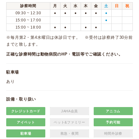
診察時間
月
火
水
木
金
土
日
祝
09:30 ~ 12:30
●
●
●
●
●
●
15:00 ~ 17:00
●
15:00 ~ 18:00
●
●
●
●
※毎月第2・第4水曜日は休診日です。 ※受付は診察終了30分前
までと致します。
正確な診療時間は動物病院のHP・電話等でご確認ください。
駐車場
あり
設備・取り扱い
クレジットカード
JAHA会員
アニコム
アイペット
ペット&ファミリー
予約可能
駐車場
救急・夜間
時間外診療