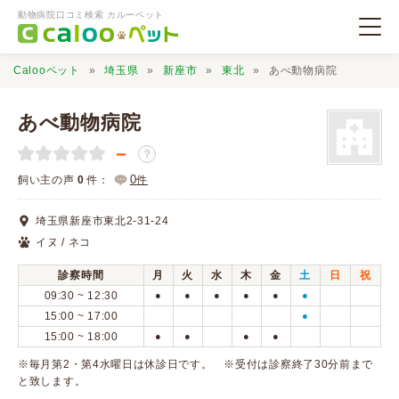
動物病院口コミ検索 カルーペット
Calooペット
埼玉県
新座市
東北
あべ動物病院
あべ動物病院
－
？
動物病院検索
0
飼い主の声
0
件：
件
埼玉県新座市東北2-31-24
口コミ検索
イヌ / ネコ
診察時間
月
火
水
木
金
土
日
祝
Calooペットとは？
09:30 ~ 12:30
●
●
●
●
●
●
15:00 ~ 17:00
●
15:00 ~ 18:00
●
●
●
●
口コミ投稿
※毎月第2・第4水曜日は休診日です。 ※受付は診察終了30分前まで
と致します。