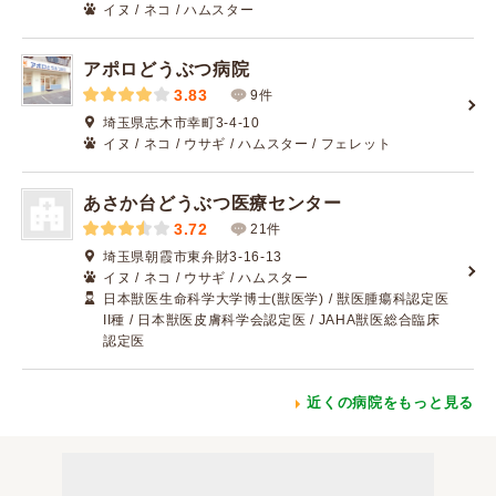
イヌ / ネコ / ハムスター
アポロどうぶつ病院
3.83
9件
埼玉県志木市幸町3-4-10
イヌ / ネコ / ウサギ / ハムスター / フェレット
あさか台どうぶつ医療センター
3.72
21件
埼玉県朝霞市東弁財3-16-13
イヌ / ネコ / ウサギ / ハムスター
日本獣医生命科学大学博士(獣医学) / 獣医腫瘍科認定医
II種 / 日本獣医皮膚科学会認定医 / JAHA獣医総合臨床
認定医
近くの病院をもっと見る