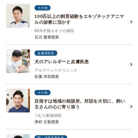
その他
100匹以上の飼育経験をエキゾチックアニマ
ルの診察に活かす
BEN犬猫エキゾの病院
石川 雅章院長
皮膚系疾患
犬のアレルギーと皮膚疾患
アルフペットクリニック
松葉 洋宗院長
その他
目指すは地域の相談所。対話を大切に、飼い
主さんの心に寄り添う
つむら動物病院
津村 文彰院長
腎・泌尿器系疾患