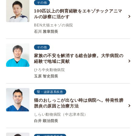
その他
100匹以上の飼育経験をエキゾチックアニマ
ルの診察に活かす
BEN犬猫エキゾの病院
石川 雅章院長
その他
家族の不安を解消する総合診療。大学病院の
経験で地域に貢献
ひろ中央動物病院
玉原 智史院長
腎・泌尿器系疾患
猫のおしっこが出ない時は病院へ。特発性膀
胱炎の原因と治療方法
しらい動物病院（中志津本院）
白井 顕治院長