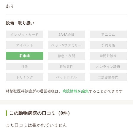
あり
設備・取り扱い
クレジットカード
JAHA会員
アニコム
アイペット
ペット&ファミリー
予約可能
駐車場
救急・夜間
時間外診療
往診
往診専門
オンライン診療
トリミング
ペットホテル
二次診療専門
林部獣医科診療所の運営者様は、
病院情報を編集
することができます
この動物病院の口コミ（0件）
まだ口コミは書かれていません