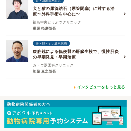
腎・泌尿器系疾患
犬と猫の尿管結石（尿管閉塞）に対する治
療〜外科手術を中心に〜
福島中央どうぶつクリニック
桑原 拓磨院長
肝・胆・すい臓系疾患
腹腔鏡による低侵襲の肝臓生検で、慢性肝炎
の早期発見・早期治療
カトウ獣医科クリニック
加藤 直之院長
インタビューをもっと見る