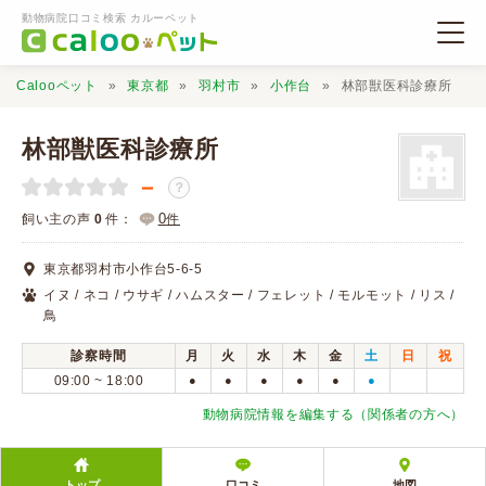
動物病院口コミ検索 カルーペット
Calooペット
東京都
羽村市
小作台
林部獣医科診療所
林部獣医科診療所
－
？
動物病院検索
0
飼い主の声
0
件：
件
東京都羽村市小作台5-6-5
口コミ検索
イヌ / ネコ / ウサギ / ハムスター / フェレット / モルモット / リス /
鳥
Calooペットとは？
診察時間
月
火
水
木
金
土
日
祝
09:00 ~ 18:00
●
●
●
●
●
●
口コミ投稿
動物病院情報を編集する（関係者の方へ）
トップ
口コミ
地図