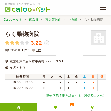
動物病院口コミ検索 カルーペット
Calooペット
東京都
東久留米市
中央町
らく動物病院
らく動物病院
3.22
？
動物病院検索
1
飼い主の声
1
件：
件
東京都東久留米市中央町6-2-53 ＮＳ16
口コミ検索
イヌ / ネコ
診察時間
月
火
水
木
金
土
日
祝
Calooペットとは？
10:00 ~ 12:30
●
●
●
●
●
●
16:00 ~ 19:00
●
●
●
●
●
口コミ投稿
動物病院情報を編集する（関係者の方へ）
1