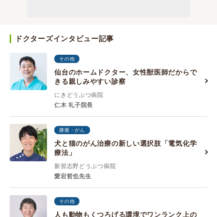
ドクターズインタビュー記事
その他
仙台のホームドクター、女性獣医師だからで
きる親しみやすい診察
にきどうぶつ病院
仁木 礼子院長
腫瘍・がん
犬と猫のがん治療の新しい選択肢「電気化学
療法」
新習志野どうぶつ病院
愛宕哲也先生
その他
人も動物もくつろげる環境でワンランク上の