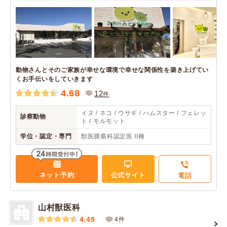
動物さんとそのご家族が幸せな環境で幸せな関係性を築き上げてい
くお手伝いをしていきます
4.68
12
件
イヌ / ネコ / ウサギ / ハムスター / フェレッ
診察動物
ト / モルモット
学位・認定・専門
獣医腫瘍科認定医 II種
ネット予約
公式サイト
電話
山村獣医科
4.49
4件