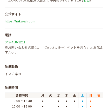
〒203-0054 東京都東久留米市中央町6-2-53 ＮＳ16 (
地図
)
公式サイト
https://raku-ah.com
電話
042-458-1211
※お問い合わせの際は、「Caloo(カルー) ペットを見た」とお伝え
下さい。
診療動物
イヌ / ネコ
診療時間
診察時間
月
火
水
木
金
土
日
祝
10:00 ~ 12:30
●
●
●
●
●
●
16:00 ~ 19:00
●
●
●
●
●