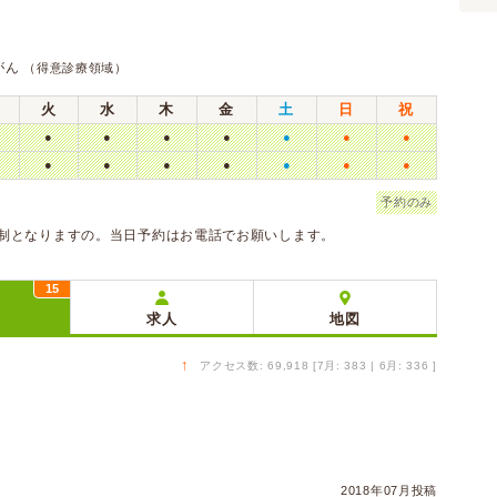
）
がん
（得意診療領域）
火
水
木
金
土
日
祝
●
●
●
●
●
●
●
●
●
●
●
●
●
●
予約のみ
約制となりますの。当日予約はお電話でお願いします。
15
ミ
求人
地図
↑
アクセス数: 69,918 [7月: 383 | 6月: 336 ]
2018年07月投稿