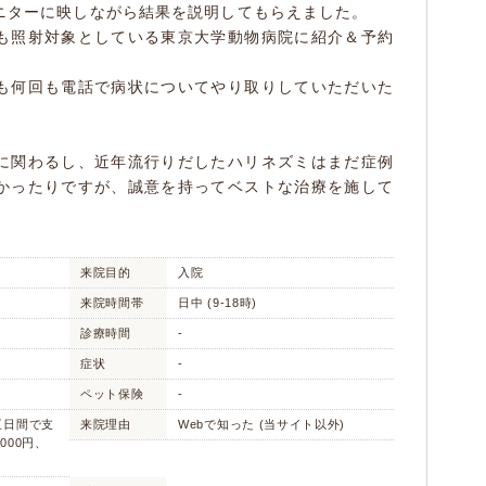
ニターに映しながら結果を説明してもらえました。
も照射対象としている東京大学動物病院に紹介＆予約
も何回も電話で病状についてやり取りしていただいた
に関わるし、近年流行りだしたハリネズミはまだ症例
かったりですが、誠意を持ってベストな治療を施して
来院目的
入院
来院時間帯
日中 (9-18時)
診療時間
-
症状
-
ペット保険
-
院五日間で支
来院理由
Webで知った (当サイト以外)
000円、