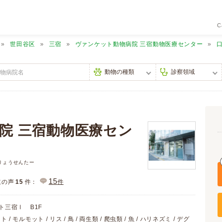
C
世田谷区
三宿
ヴァンケット動物病院 三宿動物医療センター
院 三宿動物医療セン
りょうせんたー
15
主の声
15
件：
件
ト三宿Ⅰ B1F
 / モルモット / リス / 鳥 / 両生類 / 爬虫類 / 魚 / ハリネズミ / デグ