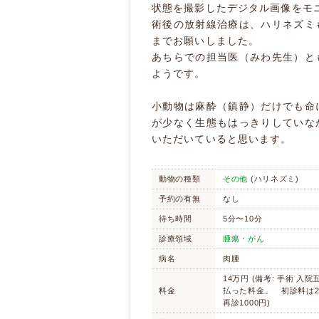
状態を撮影したデジタル画像をモ
術後の放射線治療は、ハリネズミ
までお願いしました。
あちらでの担当医（みわ先生）と
ようです。
小動物は麻酔（鎮静）だけでも命
が少なく生態もはっきりしていな
いただいていると思います。
動物の種類
その他
(ハリネズミ)
予約の有無
なし
待ち時間
5分〜10分
診療領域
腫瘍・がん
病名
肉腫
14万円 (備考: 手術 入
料金
払った料金。 初診料は2
再診1000円)