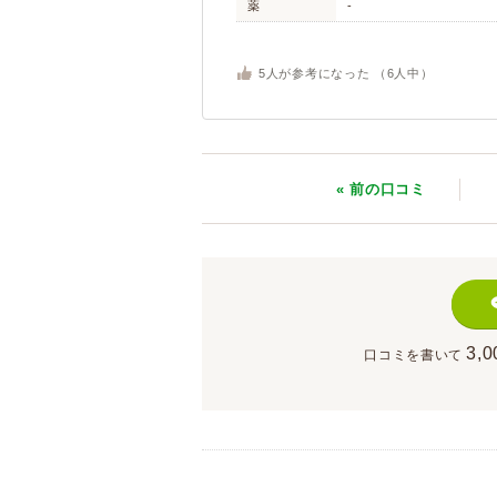
薬
-
5
人が参考になった （
6
人中）
« 前
の口コミ
3,0
口コミを書いて