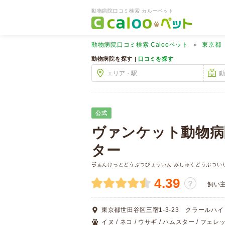
動物病院口コミ検索 カルーペット
動物病院口コミ検索
Calooペット
東京都
動物病院を探す |
口コミを探す
公式
ヴァンケット動物病
ター
ゔぁんけっとどうぶつびょういん みしゅくどうぶつい
4.39
？
飼い
東京都世田谷区三宿1-3-23 クラールハイ
イヌ / ネコ / ウサギ / ハムスター / フェレット