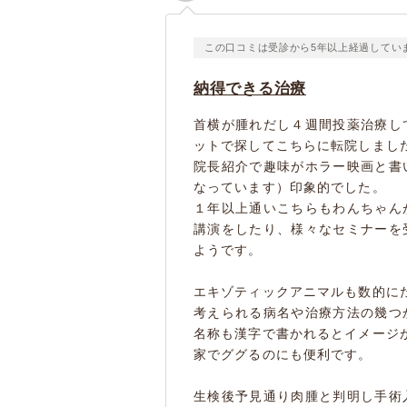
この口コミは受診から5年以上経過してい
納得できる治療
首横が腫れだし４週間投薬治療し
ットで探してこちらに転院しまし
院長紹介で趣味がホラー映画と書
なっています）印象的でした。
１年以上通いこちらもわんちゃん
講演をしたり、様々なセミナーを
ようです。
エキゾティックアニマルも数的に
考えられる病名や治療方法の幾つ
名称も漢字で書かれるとイメージ
家でググるのにも便利です。
生検後予見通り肉腫と判明し手術