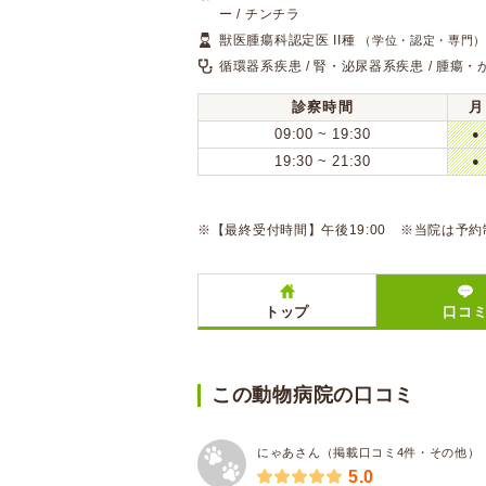
ー / チンチラ
獣医腫瘍科認定医 II種
（学位・認定・専門
循環器系疾患 / 腎・泌尿器系疾患 / 腫瘍・
診察時間
月
09:00 ~ 19:30
●
19:30 ~ 21:30
●
※【最終受付時間】午後19:00 ※当院は予
トップ
口コ
この動物病院の口コミ
にゃあさん（掲載口コミ4件・その他）
5.0