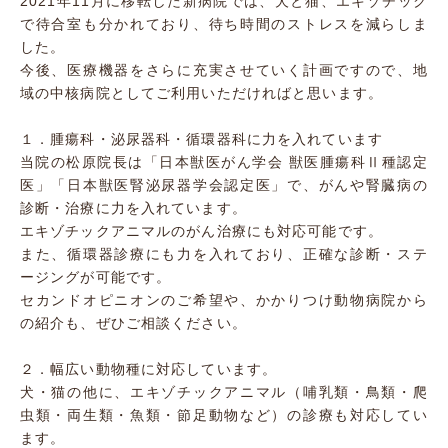
2021年11月に移転した新病院では、犬と猫、エキゾチック
で待合室も分かれており、待ち時間のストレスを減らしま
した。
今後、医療機器をさらに充実させていく計画ですので、地
域の中核病院としてご利用いただければと思います。
１．腫瘍科・泌尿器科・循環器科に力を入れています
当院の松原院長は「日本獣医がん学会 獣医腫瘍科Ⅱ種認定
医」「日本獣医腎泌尿器学会認定医」で、がんや腎臓病の
診断・治療に力を入れています。
エキゾチックアニマルのがん治療にも対応可能です。
また、循環器診療にも力を入れており、正確な診断・ステ
ージングが可能です。
セカンドオピニオンのご希望や、かかりつけ動物病院から
の紹介も、ぜひご相談ください。
２．幅広い動物種に対応しています。
犬・猫の他に、エキゾチックアニマル（哺乳類・鳥類・爬
虫類・両生類・魚類・節足動物など）の診療も対応してい
ます。