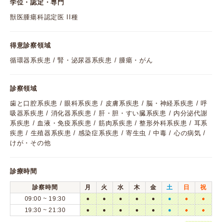
学位・認定・専門
獣医腫瘍科認定医 II種
得意診察領域
循環器系疾患 / 腎・泌尿器系疾患 / 腫瘍・がん
診察領域
歯と口腔系疾患 / 眼科系疾患 / 皮膚系疾患 / 脳・神経系疾患 / 呼
吸器系疾患 / 消化器系疾患 / 肝・胆・すい臓系疾患 / 内分泌代謝
系疾患 / 血液・免疫系疾患 / 筋肉系疾患 / 整形外科系疾患 / 耳系
疾患 / 生殖器系疾患 / 感染症系疾患 / 寄生虫 / 中毒 / 心の病気 /
けが・その他
診療時間
診察時間
月
火
水
木
金
土
日
祝
09:00 ~ 19:30
●
●
●
●
●
●
●
●
19:30 ~ 21:30
●
●
●
●
●
●
●
●