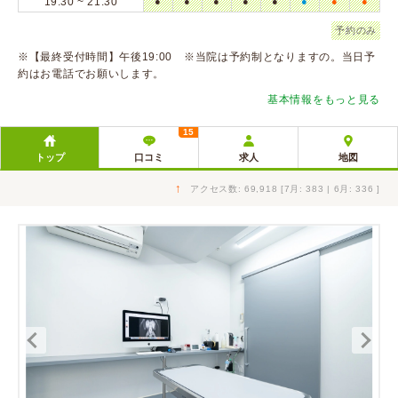
19:30 ~ 21:30
●
●
●
●
●
●
●
●
予約のみ
※【最終受付時間】午後19:00 ※当院は予約制となりますの。当日予
約はお電話でお願いします。
基本情報をもっと見る
15
トップ
口コミ
求人
地図
↑
アクセス数: 69,918 [7月: 383 | 6月: 336 ]