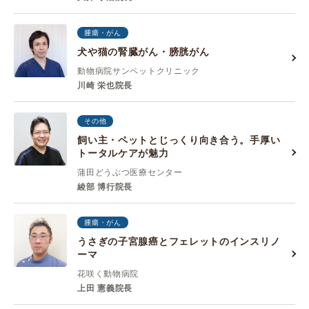
腫瘍・がん
犬や猫の腎臓がん・膀胱がん
動物病院サンペットクリニック
川崎 栄也院長
その他
飼い主・ペットとじっくり向き合う。手厚い
トータルケアが魅力
蒲田どうぶつ医療センター
綾部 博行院長
腫瘍・がん
うさぎの子宮腺癌とフェレットのインスリノ
ーマ
花咲く動物病院
上田 憲義院長