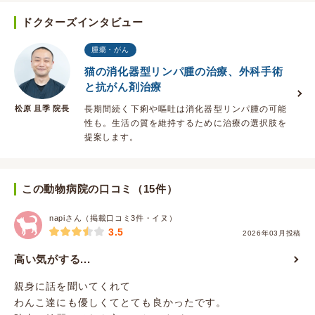
ドクターズインタビュー
腫瘍・がん
猫の消化器型リンパ腫の治療、外科手術
と抗がん剤治療
松原 且季 院長
長期間続く下痢や嘔吐は消化器型リンパ腫の可能
性も。生活の質を維持するために治療の選択肢を
提案します。
この動物病院の口コミ（15件）
napiさん（掲載口コミ3件・イヌ）
3.5
2026年03月投稿
高い気がする...
親身に話を聞いてくれて
わんこ達にも優しくてとても良かったです。