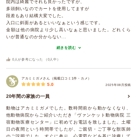
院内は綺麗でそれも良かったですが、
多頭飼いなのでカートを使用してますが
段差もあり結構大変でした。
入口に斜面があるといいなぁという感じです。
金額は他の病院より少し高いなぁと思いました。どれくら
いが普通なのか分からない...
続きを読む
0
人が参考になった （
0
人中）
アカミミガメさん（掲載口コミ1件・カメ）
5.0
2025年08月投稿
20年間の家族の一員
動物はアカミミガメでした。数時間前から動かなくなり、
他動物病院からご紹介いただき「ヴァンケット動物病院 三
宿動物医療センター」に初めてお電話を致しました。土曜
日の夜間という時間帯でしたが、ご親切・ご丁寧な獣医師
のご説明でした。すぐに参り、心電図などを基に診療して