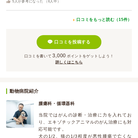
5
人が参考になった （
6
人中）
口コミをもっと読む（15件）
口コミを投稿する
3,000
口コミを書いて
ポイント
をゲットしよう！
詳しくはこちら
動物病院紹介
腫瘍科・循環器科
当院ではがんの診断・治療に力を入れてお
り、エキゾチックアニマルのがん治療にも対
応可能です。
犬の1/2、猫の1/3程度が悪性腫瘍で亡くな