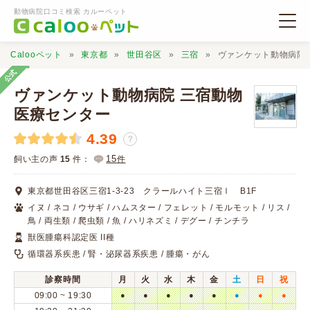
動物病院口コミ検索 カルーペット
Calooペット
東京都
世田谷区
三宿
ヴァンケット動物病院
公式
ヴァンケット動物病院 三宿動物
医療センター
4.39
動物病院検索
？
15
飼い主の声
15
件：
件
口コミ検索
東京都世田谷区三宿1-3-23 クラールハイト三宿Ⅰ B1F
イヌ / ネコ / ウサギ / ハムスター / フェレット / モルモット / リス /
Calooペットとは？
鳥 / 両生類 / 爬虫類 / 魚 / ハリネズミ / デグー / チンチラ
獣医腫瘍科認定医 II種
循環器系疾患 / 腎・泌尿器系疾患 / 腫瘍・がん
口コミ投稿
診察時間
月
火
水
木
金
土
日
祝
09:00 ~ 19:30
●
●
●
●
●
●
●
●