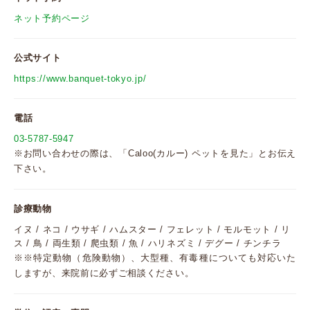
ネット予約ページ
公式サイト
https://www.banquet-tokyo.jp/
電話
03-5787-5947
※お問い合わせの際は、「Caloo(カルー) ペットを見た」とお伝え
下さい。
診療動物
イヌ / ネコ / ウサギ / ハムスター / フェレット / モルモット / リ
ス / 鳥 / 両生類 / 爬虫類 / 魚 / ハリネズミ / デグー / チンチラ
※※特定動物（危険動物）、大型種、有毒種についても対応いた
しますが、来院前に必ずご相談ください。