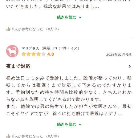
いただきました。残念な結果ではありまし...
続きを読む
0
人が参考になった （
0
人中）
マリブさん（掲載口コミ2件・イヌ）
4.0
2025年02月投稿
夜まで対応
初めは口コミをみて受診しました。設備が整っており、移
転してからは夜遅くまで対応して下さるのでたすかりま
す。予約制なため待ち時間も比較的少なく、きちんとわか
らない点も説明してくださるので助かります。
また、他院では男の先生でしたが担当が女医さんで、最初
こそイヤイヤですが、徐々に打ち解けて最近はナデナ...
続きを読む
0
人が参考になった （
0
人中）