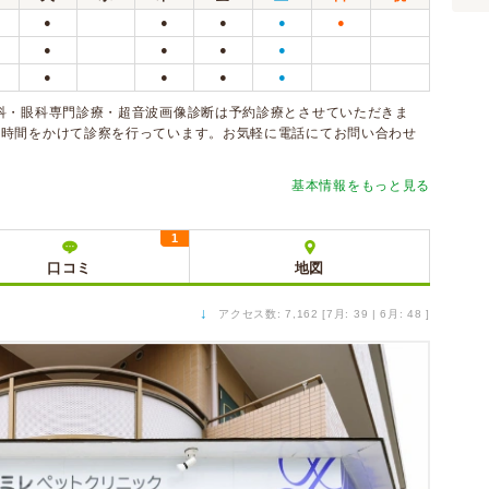
●
●
●
●
●
●
●
●
●
●
●
●
●
科・眼科専門診療・超音波画像診断は予約診療とさせていただきま
、時間をかけて診察を行っています。お気軽に電話にてお問い合わせ
基本情報をもっと見る
1
口コミ
地図
↓
アクセス数: 7,162 [7月: 39 | 6月: 48 ]