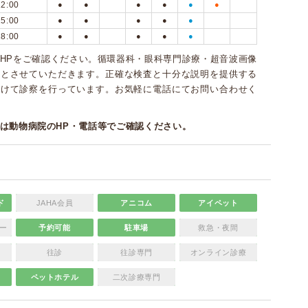
12:00
●
●
●
●
●
●
15:00
●
●
●
●
●
18:00
●
●
●
●
●
HPをご確認ください。循環器科・眼科専門診療・超音波画像
療とさせていただきます。正確な検査と十分な説明を提供する
かけて診察を行っています。お気軽に電話にてお問い合わせく
は動物病院のHP・電話等でご確認ください。
ド
JAHA会員
アニコム
アイペット
ー
予約可能
駐車場
救急・夜間
往診
往診専門
オンライン診療
ペットホテル
二次診療専門