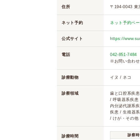
住所
〒194-0043
ネット予約
ネット予約ペー
公式サイト
https://www.s
電話
042-851-7484
※お問い合わせ
診療動物
イヌ / ネコ
診察領域
歯と口腔系疾患 
/ 呼吸器系疾患
内分泌代謝系疾患
疾患 / 生殖器系
/ けが・その他
診察時
診療時間