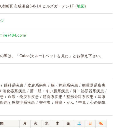
 東京都町田市成瀬台3-8-14 ヒルズガーデン1F (
地図
)
ジ
umire7484.com/
の際は、「Caloo(カルー) ペットを見た」とお伝え下さい。
/ 眼科系疾患 / 皮膚系疾患 / 脳・神経系疾患 / 循環器系疾患
 / 消化器系疾患 / 肝・胆・すい臓系疾患 / 腎・泌尿器系疾患 /
 / 血液・免疫系疾患 / 筋肉系疾患 / 整形外科系疾患 / 耳系
疾患 / 感染症系疾患 / 寄生虫 / 腫瘍・がん / 中毒 / 心の病気
間
月
火
水
木
金
土
日
祝