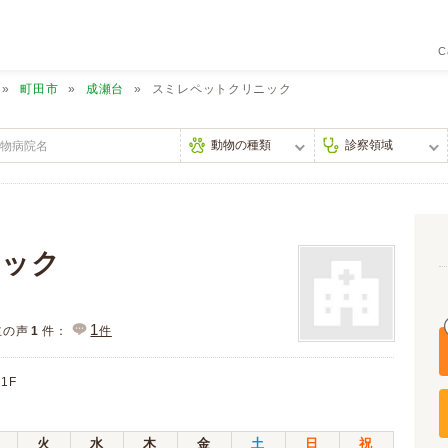
C
町田市
成瀬台
スミレペットクリニック
ニック
1
主の声
1
件：
件
1F
火
水
木
金
土
日
祝