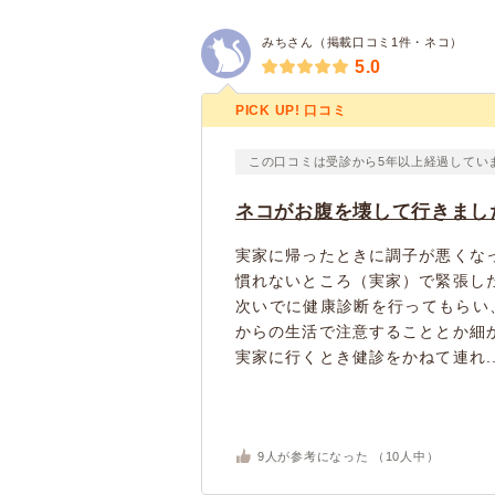
みちさん（掲載口コミ1件・ネコ）
5.0
PICK UP! 口コミ
この口コミは受診から5年以上経過してい
ネコがお腹を壊して行きまし
実家に帰ったときに調子が悪くな
慣れないところ（実家）で緊張し
次いでに健康診断を行ってもらい
からの生活で注意することとか細
実家に行くとき健診をかねて連れ..
9
人が参考になった （
10
人中）