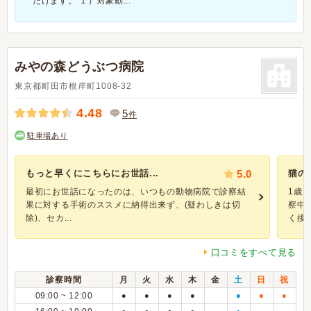
だけます。 １）対象動...
みやの森どうぶつ病院
東京都町田市根岸町1008-32
4.48
5
件
駐車場あり
もっと早くにこちらにお世話...
5.0
猫の
最初にお世話になったのは、いつもの動物病院で診察結
1歳
果に対する手術のススメに納得出来ず、(疑わしきは切
察中
除)、セカ...
く接し.
口コミをすべて見る
診察時間
月
火
水
木
金
土
日
祝
09:00 ~ 12:00
●
●
●
●
●
●
●