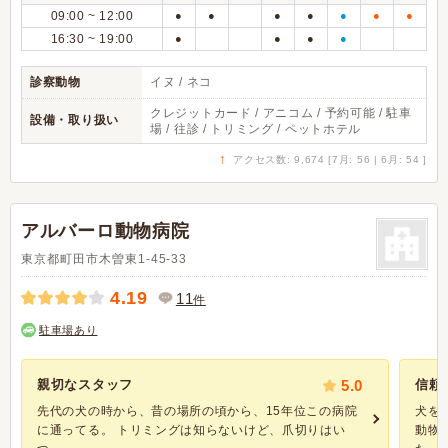
09:00 ~ 12:00
●
●
●
●
●
●
●
16:30 ~ 19:00
●
●
●
●
診察動物
イヌ / ネコ
クレジットカード / アニコム / 予約可能 / 駐車
設備・取り扱い
場 / 往診 / トリミング / ペットホテル
↑
アクセス数: 9,674 [7月: 56 | 6月: 54 ]
アルバーロ動物病院
東京都町田市木曽東1-45-33
4.19
11
件
駐車場あり
親切なスタッフ
5.0
信頼
先代の犬の時から、昔の場所の頃から、15年位この病院
犬を
に通ってる。 トリミングは知らないけど、爪切りはい
動物