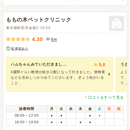
ももの木ペットクリニック
東京都町田市金森2-19-24
4.30
6
件
駐車場あり
ハムちゃんみていただきまし...
5.0
うさ
3週間ぐらい軟便が続き心配になって行きました。便検査
よく
なども含めしっかりみてくださいます。 ぎょう虫がいる
て、
こと...
て...
口コミをすべて見る
診察時間
月
火
水
木
金
土
日
祝
09:00 ~ 12:00
●
●
●
●
16:00 ~ 19:00
●
●
●
●