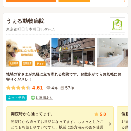
うぇる動物病院
東京都町田市本町田3599-15
地域の皆さまが気軽に立ち寄れる病院です。お散歩がてらお気軽にお
寄りください！
4.61
4
57
件
件
ネット予約
駐車場あり
開院時から通ってます。
5.0
信頼
開院時から通ってお世話になってます。ちょっとしたこ
14
とでも相談しやすいですし、以前に処方済みの薬を使用
る動