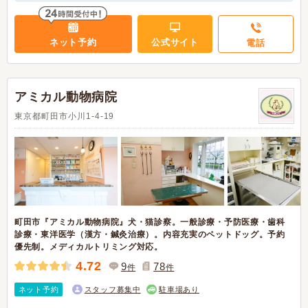
ネット予約
公式サイト
電話
アミカル動物病院
東京都町田市小川1-4-19
町田市『アミカル動物病院』犬・猫診察。一般診療・予防医療・歯科
診療・東洋医学（漢方・鍼灸治療）。内容充実のペットドッグ。予約
優先制。メディカルトリミング対応。
4.72
9
78
件
件
ネット予約
スタッフ募集中
駐車場あり