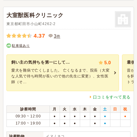
大室獣医科クリニック
東京都町田市小山町4262-2
4.37
3
件
駐車場あり
飼い主の気持ちを第一にして...
5.0
最後
愛犬を難病で亡くしました。 亡くなるまで、院長（大変
昔か
な人気で待ち時間が長いので他の先生に変更）、女性医
を飼
師（そ...
トラン.
口コミをすべて見る
診察時間
月
火
水
木
金
土
日
祝
09:30 ~ 12:00
●
●
●
●
●
●
●
17:00 ~ 19:00
●
●
●
●
●
診察動物
イヌ / ネコ