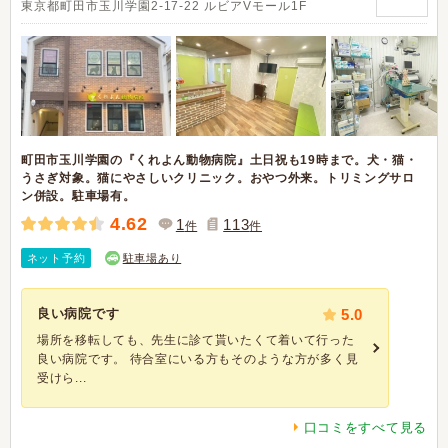
東京都町田市玉川学園2-17-22 ルビアVモール1F
町田市玉川学園の『くれよん動物病院』土日祝も19時まで。犬・猫・
うさぎ対象。猫にやさしいクリニック。おやつ外来。トリミングサロ
ン併設。駐車場有。
4.62
1
113
件
件
ネット予約
駐車場あり
良い病院です
5.0
場所を移転しても、先生に診て貰いたくて着いて行った
良い病院です。 待合室にいる方もそのような方が多く見
受けら...
口コミをすべて見る