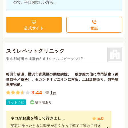
ので、平日お忙しい方も...
公式サイト
電話
スミレペットクリニック
東京都町田市成瀬台3-8-14 ヒルズガーデン1F
町田市成瀬、横浜市青葉区の動物病院。一般診療の他に専門診療（循
環器科／眼科）、セカンドオピニオンに対応。土日診療あり。無料駐
車場完備。
3.44
1
件
ネット予約
駐車場あり
ネコがお腹を壊して行きまし...
5.0
実家に帰ったときに調子が悪くなって慌てて連れて行き