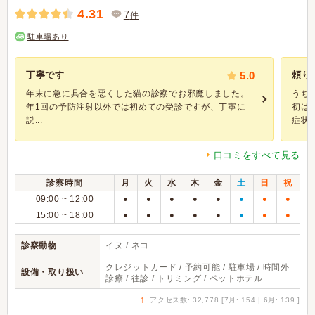
4.31
7
件
駐車場あり
丁寧です
5.0
頼り
年末に急に具合を悪くした猫の診察でお邪魔しました。
うち
年1回の予防注射以外では初めての受診ですが、丁寧に
初は
説...
症状が
口コミをすべて見る
診察時間
月
火
水
木
金
土
日
祝
09:00 ~ 12:00
●
●
●
●
●
●
●
●
15:00 ~ 18:00
●
●
●
●
●
●
●
●
診察動物
イヌ / ネコ
クレジットカード / 予約可能 / 駐車場 / 時間外
設備・取り扱い
診療 / 往診 / トリミング / ペットホテル
↑
アクセス数: 32,778 [7月: 154 | 6月: 139 ]