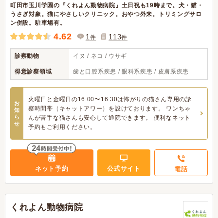
町田市玉川学園の『くれよん動物病院』土日祝も19時まで。犬・猫・
うさぎ対象。猫にやさしいクリニック。おやつ外来。トリミングサロ
ン併設。駐車場有。
4.62
1
113
件
件
診察動物
イヌ / ネコ / ウサギ
得意診察領域
歯と口腔系疾患 / 眼科系疾患 / 皮膚系疾患
火曜日と金曜日の16:00〜16:30は怖がりの猫さん専用の診
お
察時間帯（キャットアワー）を設けております。 ワンちゃ
知
ら
んが苦手な猫さんも安心して通院できます。 便利なネット
せ
予約もご利用ください。
ネット予約
公式サイト
電話
くれよん動物病院