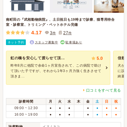
南町田の『武相動物病院』、土日祝日も19時まで診療、猫専用待合
室・診察室、トリミング・ペットホテル完備
4.17
3
27
件
件
ネット予約
スタッフ募集中
駐車場あり
虹の橋を安心して渡らせて頂...
5.0
信頼
昨年8月に他院で余命1ヶ月宣告されて、この病院で助け
犬が
て頂いた子ですが、それから1年3ヶ月力強く生きさせて
に説
頂きま...
綺麗だ
口コミをすべて見る
診察時間
月
火
水
木
金
土
日
祝
09:00 ~ 12:30
●
●
●
●
●
●
●
16:00 ~ 19:00
●
●
●
●
●
●
●
診察動物
イヌ / ネコ