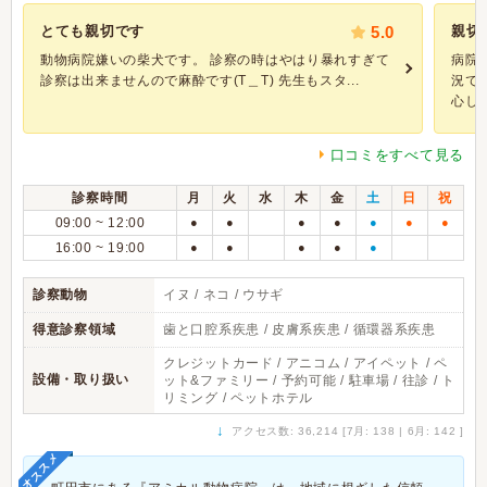
とても親切です
5.0
親切
動物病院嫌いの柴犬です。 診察の時はやはり暴れすぎて
病院
診察は出来ませんので麻酔です(T＿T) 先生もスタ...
況で
心して.
口コミをすべて見る
診察時間
月
火
水
木
金
土
日
祝
09:00 ~ 12:00
●
●
●
●
●
●
●
16:00 ~ 19:00
●
●
●
●
●
診察動物
イヌ / ネコ / ウサギ
得意診察領域
歯と口腔系疾患 / 皮膚系疾患 / 循環器系疾患
クレジットカード / アニコム / アイペット / ペ
設備・取り扱い
ット&ファミリー / 予約可能 / 駐車場 / 往診 / ト
リミング / ペットホテル
↓
アクセス数: 36,214 [7月: 138 | 6月: 142 ]
オススメ