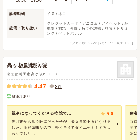
16:00 ~ 19:00
●
●
●
●
●
診察動物
イヌ / ネコ
クレジットカード / アニコム / アイペット / 駐
設備・取り扱い
車場 / 救急・夜間 / 時間外診療 / 往診 / トリミ
ング / ペットホテル
↑
アクセス数: 8,328 [7月: 178 | 6月: 131 ]
高ヶ坂動物病院
東京都町田市高ケ坂6−1−17
4.47
8
件
駐車場あり
親身になってくださる病院で...
5.0
療養
先月末から食欲旺盛だった子が、最近食欲不振になりま
コロ
した。肥満気味なので、軽く考えてダイエットをするつ
等で
もりでした...
院に、.