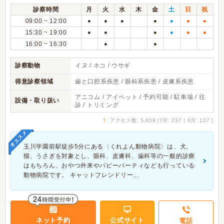
診察時間
月
火
水
木
金
土
日
祝
09:00 ~ 12:00
●
●
●
●
●
●
●
15:30 ~ 19:00
●
●
●
●
●
●
16:00 ~ 16:30
●
●
診察動物
イヌ / ネコ / ウサギ
得意診察領域
歯と口腔系疾患 / 眼科系疾患 / 皮膚系疾患
アニコム / アイペット / 予約可能 / 駐車場 / 往
設備・取り扱い
診 / トリミング
↑
アクセス数: 5,808 [7月: 237 | 6月: 127 ]
オススメ
玉川学園前駅徒歩5分にある〈くれよん動物病院〉は、犬、
猫、うさぎを対象とし、眼科、皮膚科、歯科等の一般的診療
はもちろん、おやつ外来やパピーパーティなども行っている
動物病院です。 キャットフレンドリー...
ネット予約
公式サイト
電話