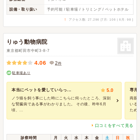
設備・取り扱い
予約可能 / 駐車場 / トリミング / ペットホテル
↑
アクセス数: 27,296 [7月: 106 | 6月: 98 ]
りゅう動物病院
東京都町田市中町3-8-7
4.06
2
件
駐車場あり
本当にペットを愛していらっ...
5.0
専用
ノラ猫を飼う事にした時にこちらに伺ったところ、深刻
両親
な腎臓病である事がわかりました。 その後、昨年6月
いる
頃、...
ため、
口コミをすべて見る
診察時間
月
火
水
木
金
土
日
祝