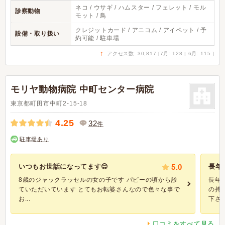
ネコ / ウサギ / ハムスター / フェレット / モル
診察動物
モット / 鳥
クレジットカード / アニコム / アイペット / 予
設備・取り扱い
約可能 / 駐車場
↑
アクセス数: 30,817 [7月: 128 | 6月: 115 ]
モリヤ動物病院 中町センター病院
東京都町田市中町2-15-18
4.25
32
件
駐車場あり
いつもお世話になってます😊
5.0
長年
8歳のジャックラッセルの女の子です パピーの頃から診
長年
ていただいています とてもお転婆さんなので色々な事で
の持
お...
下さい.
口コミをすべて見る