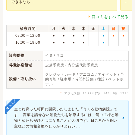
できるなら...
...
口コミをすべて見る
診察時間
月
火
水
木
金
土
日
祝
09:00 ~ 12:00
●
●
●
●
●
●
●
16:00 ~ 19:00
●
●
●
●
●
診察動物
イヌ / ネコ
得意診察領域
皮膚系疾患 / 内分泌代謝系疾患
クレジットカード / アニコム / アイペット / 予
設備・取り扱い
約可能 / 駐車場 / 時間外診療 / 往診 / ペットホ
テル
↑
アクセス数: 14,794 [7月: 143 | 6月: 131 ]
オススメ
生まれ育った町田に開院いたしました「うぇる動物病院」で
す。 言葉を話せない動物たちを治療するには、飼い主様と動
物と私たちがひとつになることが大切です。日ごろから飼い
主様との情報交換をしっかりと行い、...