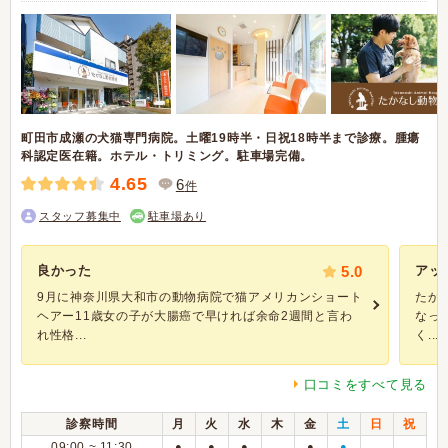
町田市成瀬の犬猫専門病院。土曜19時半・日祝18時半まで診療。腫瘍
科認定医在籍。ホテル・トリミング。駐車場完備。
4.65
6
件
スタッフ募集中
駐車場あり
良かった
5.0
アッ
9月に神奈川県大和市の動物病院で猫アメリカンショート
たか
ヘアー11歳女の子が大腸癌で早ければ余命2週間と言わ
なっ
れ性格...
く...
口コミをすべて見る
診察時間
月
火
水
木
金
土
日
祝
09:00 ~ 11:30
●
●
●
●
●