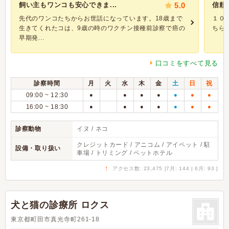
飼い主もワンコも安心できま...
5.0
信頼
先代のワンコたちからお世話になっています。18歳まで
１０
生きてくれたコは、9歳の時のワクチン接種前診察で癌の
ちら
早期発...
口コミをすべて見る
診察時間
月
火
水
木
金
土
日
祝
09:00 ~ 12:30
●
●
●
●
●
●
●
16:00 ~ 18:30
●
●
●
●
●
●
●
診察動物
イヌ / ネコ
クレジットカード / アニコム / アイペット / 駐
設備・取り扱い
車場 / トリミング / ペットホテル
↑
アクセス数: 23,475 [7月: 144 | 6月: 93 ]
犬と猫の診療所 ロクス
東京都町田市真光寺町261-18