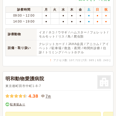
診察時間
月
火
水
木
金
土
日
祝
09:00 ~ 12:00
●
●
●
●
●
●
●
14:00 ~ 19:00
●
●
●
●
●
●
●
イヌ / ネコ / ウサギ / ハムスター / フェレット /
診察動物
モルモット / リス / 鳥 / 爬虫類
クレジットカード / JAHA会員 / アニコム / アイ
設備・取り扱い
ペット / 駐車場 / 救急・夜間 / 時間外診療 / 往
診 / トリミング / ペットホテル
↑
アクセス数: 107,722 [7月: 365 | 6月: 243 ]
明和動物愛護病院
東京都町田市中町1-8-7
4.38
7
件
駐車場あり