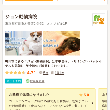
ジョン動物病院
東京都町田市木曽西1-3-32 オオノビル1F ​
町田市にある『ジョン動物病院』は年中無休、トリミング・ペットホ
テルも完備‼ 年中無休で診療しております。
4.71
5
101
件
件
ネット予約
駐車場あり
お陰様で元気になりました
5.0
あり
ゴールデンウィーク時に15歳である愛猫が、朝気がつい
感謝
た時は嘔吐して食欲もなく、いつもなら枕元で起こして
病院