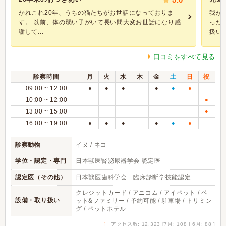
かれこれ20年、うちの猫たちがお世話になっておりま
我が
す。 以前、体の弱い子がいて長い間大変お世話になり感
った
謝して...
扱いに
口コミをすべて見る
診察時間
月
火
水
木
金
土
日
祝
09:00 ~ 12:00
●
●
●
●
●
●
10:00 ~ 12:00
●
13:00 ~ 15:00
●
16:00 ~ 19:00
●
●
●
●
●
●
診察動物
イヌ / ネコ
学位・認定・専門
日本獣医腎泌尿器学会 認定医
認定医（その他）
日本獣医歯科学会 臨床診断学技能認定
クレジットカード / アニコム / アイペット / ペ
設備・取り扱い
ット&ファミリー / 予約可能 / 駐車場 / トリミン
グ / ペットホテル
↑
アクセス数: 12,323 [7月: 108 | 6月: 88 ]