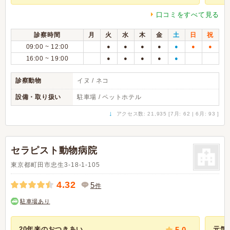
口コミをすべて見る
診察時間
月
火
水
木
金
土
日
祝
09:00 ~ 12:00
●
●
●
●
●
●
●
16:00 ~ 19:00
●
●
●
●
●
診察動物
イヌ / ネコ
設備・取り扱い
駐車場 / ペットホテル
↓
アクセス数: 21,935 [7月: 62 | 6月: 93 ]
セラピスト動物病院
東京都町田市忠生3-18-1-105
4.32
5
件
駐車場あり
20年来のおつきあい
5.0
元気