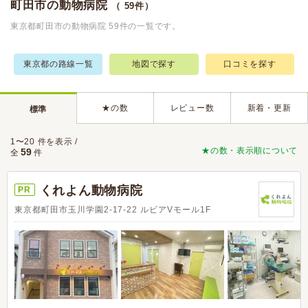
町田市の動物病院
（ 59件）
東京都町田市の動物病院 59件の一覧です。
東京都の路線一覧
地図で探す
口コミを探す
★の数
レビュー数
新着・更新
標準
1〜20 件を表示 /
★の数・表示順について
59
全
件
くれよん動物病院
PR
東京都町田市玉川学園2-17-22 ルビアVモール1F