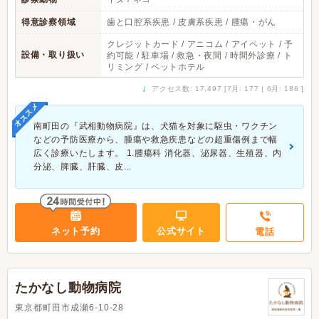
得意診察領域
歯と口腔系疾患 / 皮膚系疾患 / 腫瘍・がん
クレジットカード / アニコム / アイペット / 予
設備・取り扱い
約可能 / 駐車場 / 救急・夜間 / 時間外診療 / ト
リミング / ペットホテル
↓
アクセス数: 17,497 [7月: 177 | 6月: 186 ]
オススメ
南町田の『武相動物病院』は、犬猫を対象に駆虫・ワクチン
などの予防医療から、腫瘍や救急疾患などの超重傷例まで幅
広く診療いたします。 1.腫瘍科 消化器、泌尿器、生殖器、内
分泌、脾臓、肝臓、皮...
ネット予約
公式サイト
電話
たかなし動物病院
東京都町田市成瀬6-10-28