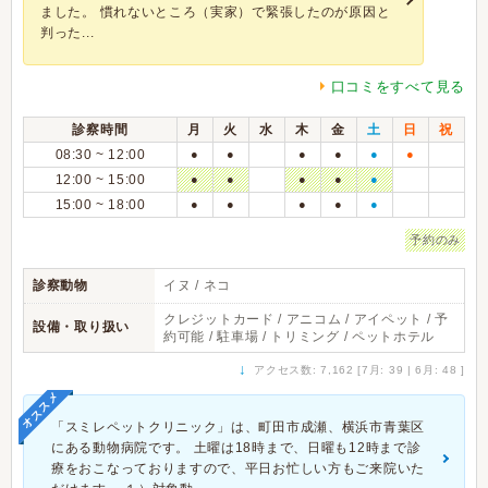
ました。 慣れないところ（実家）で緊張したのが原因と
判った...
口コミをすべて見る
診察時間
月
火
水
木
金
土
日
祝
08:30 ~ 12:00
●
●
●
●
●
●
12:00 ~ 15:00
●
●
●
●
●
15:00 ~ 18:00
●
●
●
●
●
予約のみ
診察動物
イヌ / ネコ
クレジットカード / アニコム / アイペット / 予
設備・取り扱い
約可能 / 駐車場 / トリミング / ペットホテル
↓
アクセス数: 7,162 [7月: 39 | 6月: 48 ]
オススメ
「スミレペットクリニック」は、町田市成瀬、横浜市青葉区
にある動物病院です。 土曜は18時まで、日曜も12時まで診
療をおこなっておりますので、平日お忙しい方もご来院いた