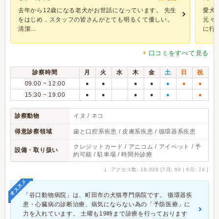
去年から12歳になる老犬がお世話になっています。 先生
愛犬
をはじめ，スタッフの皆さんがとても明るくて優しい。
元々
清潔...
に行く.
口コミをすべて見る
診察時間
月
火
水
木
金
土
日
祝
09:00 ~ 12:00
●
●
●
●
●
●
●
15:30 ~ 19:00
●
●
●
●
●
●
診察動物
イヌ / ネコ
得意診察領域
歯と口腔系疾患 / 皮膚系疾患 / 循環器系疾患
クレジットカード / アニコム / アイペット / 予
設備・取り扱い
約可能 / 駐車場 / 時間外診療
↓
アクセス数: 18,028 [7月: 60 | 6月: 74 ]
オススメ
「谷口動物病院」は、町田市の犬猫専門病院です。 循環器疾
患・心臓病の診断治療、病気にならない為の「予防医療」に
力を入れています。 土曜も19時まで診療を行っております