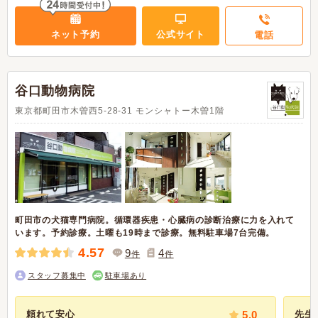
ネット予約
公式サイト
電話
谷口動物病院
東京都町田市木曽西5-28-31 モンシャトー木曽1階
町田市の犬猫専門病院。循環器疾患・心臓病の診断治療に力を入れて
います。予約診療。土曜も19時まで診療。無料駐車場7台完備。
4.57
9
4
件
件
スタッフ募集中
駐車場あり
頼れて安心
5.0
先生