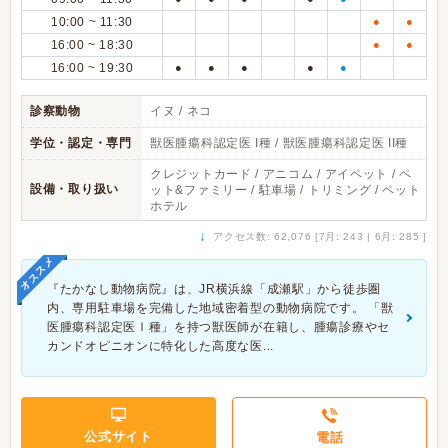
10:00 ~ 11:30
●
●
16:00 ~ 18:30
●
●
16:00 ~ 19:30
●
●
●
●
●
診察動物
イヌ / ネコ
学位・認定・専門
獣医腫瘍科認定医 I種 / 獣医腫瘍科認定医 II種
クレジットカード / アニコム / アイペット / ペ
設備・取り扱い
ット&ファミリー / 駐車場 / トリミング / ペット
ホテル
↓
アクセス数: 62,076 [7月: 243 | 6月: 285 ]
オススメ
『たかなし動物病院』は、JR横浜線「成瀬駅」から徒歩圏
内、専用駐車場を完備した地域密着型の動物病院です。 「獣
医腫瘍科認定医Ⅰ種」を持つ獣医師が在籍し、腫瘍診療やセ
カンドオピニオンに特化した高度な医...
公式サイト
電話