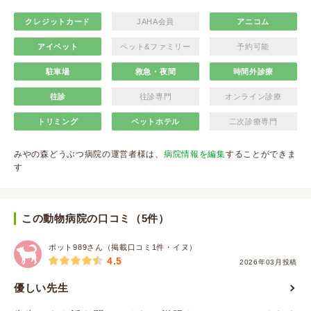
クレジットカード
JAHA会員
アニコム
アイペット
ペット&ファミリー
予約可能
駐車場
救急・夜間
時間外診療
往診
往診専門
オンライン診療
トリミング
ペットホテル
二次診療専門
みやの森どうぶつ病院の運営者様は、
病院情報を編集
することができま
す
この動物病院の口コミ（5件）
ポット989さん（掲載口コミ1件・イヌ）
4.5
2026年03月投稿
優しい先生