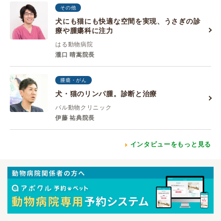
その他
犬にも猫にも快適な空間を実現、うさぎの診
療や腫瘍科に注力
はる動物病院
瀧口 晴嵩院長
腫瘍・がん
犬・猫のリンパ腫。診断と治療
パル動物クリニック
伊藤 祐典院長
インタビューをもっと見る