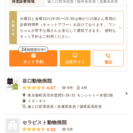
得意診察領域
歯と口腔系疾患 / 眼科系疾患 / 皮膚系疾患
火曜日と金曜日の16:00〜16:30は怖がりの猫さん専用の
お
診察時間帯（キャットアワー）を設けております。 ワン
知
ら
ちゃんが苦手な猫さんも安心して通院できます。 便利な
せ
ネット予約もご利用ください。
ネット予約
公式サイト
電話
谷口動物病院
4.57
9件
4
件
東京都町田市木曽西5-28-31 モンシャトー木曽1階
イヌ / ネコ
歯と口腔系疾患 / 皮膚系疾患 / 循環器系疾患
セラピスト動物病院
4.32
5件