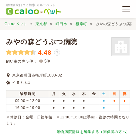
動物病院口コミ検索 カルーペット
Calooペット
東京都
町田市
根岸町
みやの森どうぶつ病院
みやの森どうぶつ病院
4.48
？
動物病院検索
5
飼い主の声
5
件：
件
東京都町田市根岸町1008-32
口コミ検索
イヌ / ネコ
診察時間
月
火
水
木
金
土
日
祝
Calooペットとは？
09:00 ~ 12:00
●
●
●
●
●
●
●
16:00 ~ 19:00
●
●
●
●
●
口コミ投稿
※休診日：金曜・日祝午後 ※12:00~16:00は手術・往診の時間となり
ます。
動物病院情報を編集する（関係者の方へ）