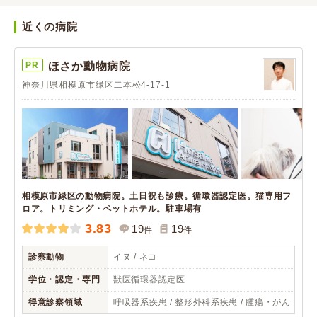
近くの病院
PR
ほさか動物病院
神奈川県相模原市緑区二本松4-17-1
相模原市緑区の動物病院。土日祝も診療。循環器認定医。猫専用フ
ロア。トリミング・ペットホテル。駐車場有
3.83
19
19
件
件
診察動物
イヌ / ネコ
学位・認定・専門
獣医循環器認定医
得意診察領域
呼吸器系疾患 / 整形外科系疾患 / 腫瘍・がん