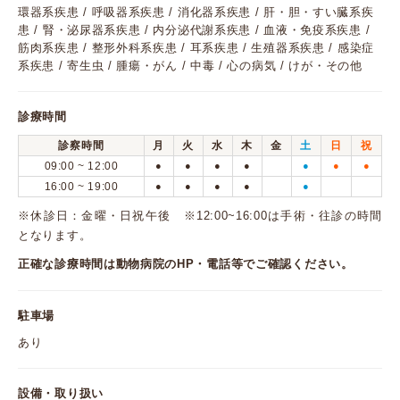
環器系疾患 / 呼吸器系疾患 / 消化器系疾患 / 肝・胆・すい臓系疾
患 / 腎・泌尿器系疾患 / 内分泌代謝系疾患 / 血液・免疫系疾患 /
筋肉系疾患 / 整形外科系疾患 / 耳系疾患 / 生殖器系疾患 / 感染症
系疾患 / 寄生虫 / 腫瘍・がん / 中毒 / 心の病気 / けが・その他
診療時間
診察時間
月
火
水
木
金
土
日
祝
09:00 ~ 12:00
●
●
●
●
●
●
●
16:00 ~ 19:00
●
●
●
●
●
※休診日：金曜・日祝午後 ※12:00~16:00は手術・往診の時間
となります。
正確な診療時間は動物病院のHP・電話等でご確認ください。
駐車場
あり
設備・取り扱い