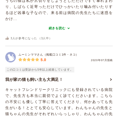
うちの猫は私が爪切りをしようとしただけですぐ暴れまわ
り、しばらく近寄っただけでひっかいたり噛み付いたりす
るほど凶暴な子なので、来る前は病院の先生たちに迷惑を
かけ...
続きを読む
3
人が参考になった （
3
人中）
ムーミンママさん（掲載口コミ1件・ネコ）
5.0
2020年07月投稿
この口コミは受診から5年以上経過しています。
我が家の猫も飼い主も大満足！
キャットフレンドリークリニックにも登録されている病院
で、先生方も本当に親切でよく診てくださいます。こちら
の不安にも優しく丁寧に答えてくださり、何かあっても先
生がいる！ととても安心しています。わんちゃんの先生と
猫ちゃんの先生がそれぞれいらっしゃり、わんちゃんの先