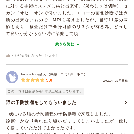
に対する手術のススメに納得出来ず、(疑わしきは切除)、セ
カンドオピニオンで伺いました。エコーの画像診断では判
断の出来ないもので、MRIも考えましたが、当時11歳の高
齢もあり、検査だけで全身麻酔のリスクが有る為、どうし
て良いか分からない時に診察して頂...
続きを読む
4
人が参考になった （
4
人中）
hamachangさん（掲載口コミ1件・ネコ）
5.0
2021年05月投稿
この口コミは受診から5年以上経過しています。
猫の予防接種をしてもらいました
1歳になる猫の予防接種の予防接種で来院しました。
診察中かなり暴れたり騒いだりしてしまいましたが、優し
く接していただけてよかったです。