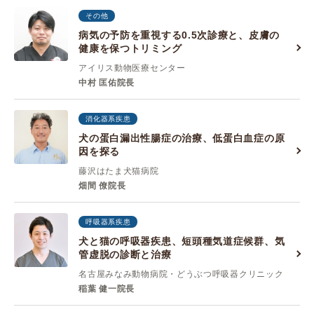
その他
病気の予防を重視する0.5次診療と、皮膚の
健康を保つトリミング
アイリス動物医療センター
中村 匡佑院長
消化器系疾患
犬の蛋白漏出性腸症の治療、低蛋白血症の原
因を探る
藤沢はたま犬猫病院
畑間 僚院長
呼吸器系疾患
犬と猫の呼吸器疾患、短頭種気道症候群、気
管虚脱の診断と治療
名古屋みなみ動物病院・どうぶつ呼吸器クリニック
稲葉 健一院長