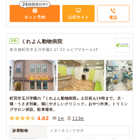
ネット予約
公式サイト
電話
PR
くれよん動物病院
東京都町田市玉川学園2-17-22 ルビアVモール1F
町田市玉川学園の『くれよん動物病院』土日祝も19時まで。犬・
猫・うさぎ対象。猫にやさしいクリニック。おやつ外来。トリミン
グサロン併設。駐車場有。
4.62
1
113
件
件
診察動物
イヌ / ネコ / ウサギ