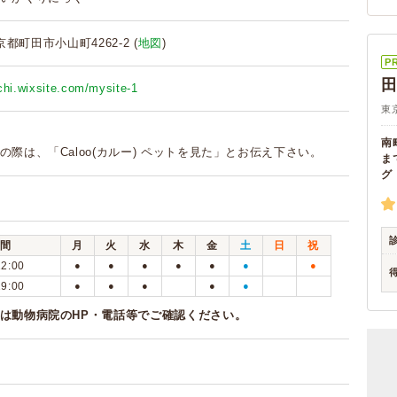
東京都町田市小山町4262-2 (
地図
)
P
田
chi.wixsite.com/mysite-1
東
南
の際は、「Caloo(カルー) ペットを見た」とお伝え下さい。
ま
グ
間
月
火
水
木
金
土
日
祝
12:00
●
●
●
●
●
●
●
19:00
●
●
●
●
●
は動物病院のHP・電話等でご確認ください。