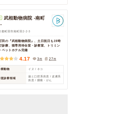
武相動物病院 -南町
R
-
京都町田市南町田2-2-3
町田の『武相動物病院』、土日祝日も19時
で診療、猫専用待合室・診察室、トリミン
・ペットホテル完備
4.17
3
27
件
件
診察動物
イヌ / ネコ
歯と口腔系疾患 / 皮膚系
得意診察領域
疾患 / 腫瘍・がん