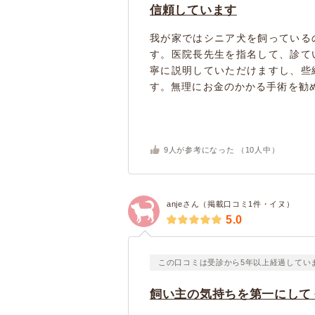
信頼しています
我が家ではシニア犬を飼っている
す。医院長先生を指名して、診て
寧に説明していただけますし、些
す。無理にお金のかかる手術を勧め
9
人が参考になった （
10
人中）
anjeさん（掲載口コミ1件・イヌ）
5.0
この口コミは受診から5年以上経過してい
飼い主の気持ちを第一にして