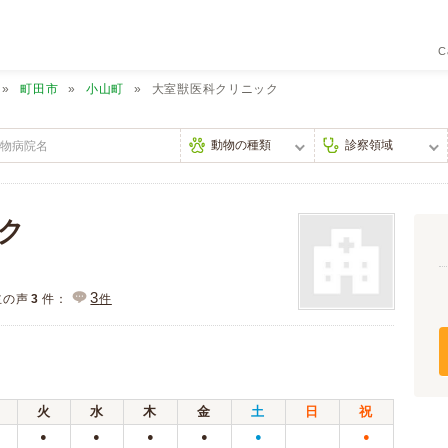
C
町田市
小山町
大室獣医科クリニック
ク
3
主の声
3
件：
件
火
水
木
金
土
日
祝
●
●
●
●
●
●