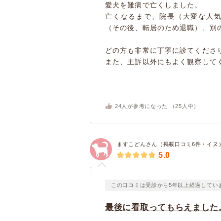
愛犬を難病で亡くしました。
亡くなるまで、院長（大変な人
（その後、転居のため退職）、別
どの方も非常に丁寧に診てくださ
また、主訴以外にもよく観察してく
24
人が参考になった （
25
人中）
ますこどんさん（掲載口コミ6件・イヌ
5.0
この口コミは受診から5年以上経過してい
最後に看取ってもらえました