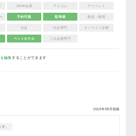
ド
JAHA会員
アニコム
アイペット
ー
予約可能
駐車場
救急・夜間
往診
往診専門
オンライン診療
ペットホテル
二次診療専門
報を編集
することができます
）
2016年09月投稿
ます。