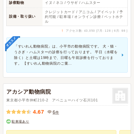
診察動物
イヌ / ネコ / ウサギ / ハムスター
クレジットカード / アニコム / アイペット / 予
設備・取り扱い
約可能 / 駐車場 / オンライン診療 / ペットホテ
ル
↑
アクセス数: 43,050 [7月: 128 | 6月: 98 ]
オススメ
「すいれん動物病院」は、小平市の動物病院です。 犬・猫・
うさぎ・ハムスターの診察を行っております。 平日（水曜を
除く）と土曜は19時まで、日曜も午前診療を行っておりま
す。 【すいれん動物病院のご案...
アカシア動物病院
東京都小平市仲町210-2 アベニューハイツ石川101
4.67
6
件
駐車場あり