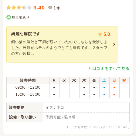
3.40
1
件
駐車場あり
綺麗な病院です
5.0
飼い猫の嘔吐と下痢が続いていたのでこちらを受診しま
した。外観がホテルのようでとても綺麗です。スタッフ
の方が皆様...
口コミをすべて見る
診察時間
月
火
水
木
金
土
日
祝
09:30 ~ 12:30
●
●
●
●
●
15:30 ~ 18:00
●
●
●
●
●
診察動物
イヌ / ネコ
設備・取り扱い
予約可能 / 駐車場
↑
アクセス数: 1,602 [7月: 76 | 6月: 45 ]