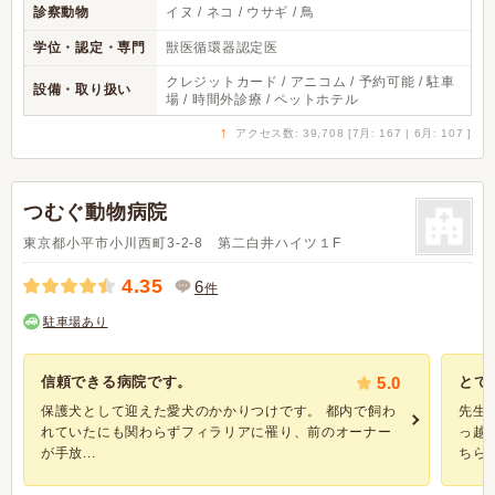
診察動物
イヌ / ネコ / ウサギ / 鳥
学位・認定・専門
獣医循環器認定医
クレジットカード / アニコム / 予約可能 / 駐車
設備・取り扱い
場 / 時間外診療 / ペットホテル
↑
アクセス数: 39,708 [7月: 167 | 6月: 107 ]
つむぐ動物病院
東京都小平市小川西町3-2-8 第二白井ハイツ１F
4.35
6
件
駐車場あり
信頼できる病院です。
5.0
とて
保護犬として迎えた愛犬のかかりつけです。 都内で飼わ
先生
れていたにも関わらずフィラリアに罹り、前のオーナー
っ越
が手放...
ちらの