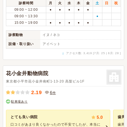
診察時間
月
火
水
木
金
土
日
祝
09:00 ~ 12:00
●
●
●
●
●
09:00 ~ 13:30
●
15:00 ~ 19:00
●
●
●
●
●
診察動物
イヌ / ネコ
設備・取り扱い
アイペット
↓
アクセス数: 3,419 [7月: 25 | 6月: 28 ]
花小金井動物病院
東京都小平市花小金井南町1-13-20 高梨ビル1F
2.19
6
件
駐車場あり
とても良い病院
5.0
歯周
口コミがあまり良くなかったので不安でしたが、本当に
歯周