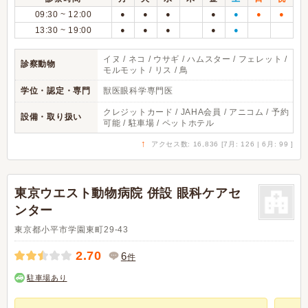
09:30 ~ 12:00
●
●
●
●
●
●
●
13:30 ~ 19:00
●
●
●
●
●
イヌ / ネコ / ウサギ / ハムスター / フェレット /
診察動物
モルモット / リス / 鳥
学位・認定・専門
獣医眼科学専門医
クレジットカード / JAHA会員 / アニコム / 予約
設備・取り扱い
可能 / 駐車場 / ペットホテル
↑
アクセス数: 16,836 [7月: 126 | 6月: 99 ]
東京ウエスト動物病院 併設 眼科ケアセ
ンター
東京都小平市学園東町29-43
2.70
6
件
駐車場あり