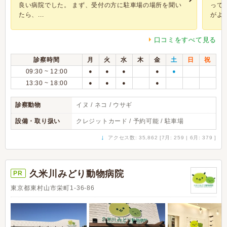
良い病院でした。 まず、受付の方に駐車場の場所を聞い
って
たら、...
がよい.
口コミをすべて見る
診察時間
月
火
水
木
金
土
日
祝
09:30 ~ 12:00
●
●
●
●
●
13:30 ~ 18:00
●
●
●
●
診察動物
イヌ / ネコ / ウサギ
設備・取り扱い
クレジットカード / 予約可能 / 駐車場
↓
アクセス数: 35,862 [7月: 259 | 6月: 379 ]
久米川みどり動物病院
PR
東京都東村山市栄町1-36-86