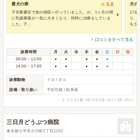
愛犬の癌
5.0
犬の
子宮蓄膿症で他の病院へ行っていました。が、1ヶ月の間
17
に乳腺腫瘍が一気に大きくなり、同時に治療をしていま
り、
した。子...
を少し.
口コミをすべて見る
診察時間
月
火
水
木
金
土
日
祝
09:00 ~ 12:00
●
●
●
●
●
14:00 ~ 17:00
●
●
●
●
●
診察動物
イヌ / ネコ
設備・取り扱い
予約可能 / 駐車場
↓
アクセス数: 38,173 [7月: 217 | 6月: 251 ]
三日月どうぶつ病院
東京都小平市小川町1丁目1102