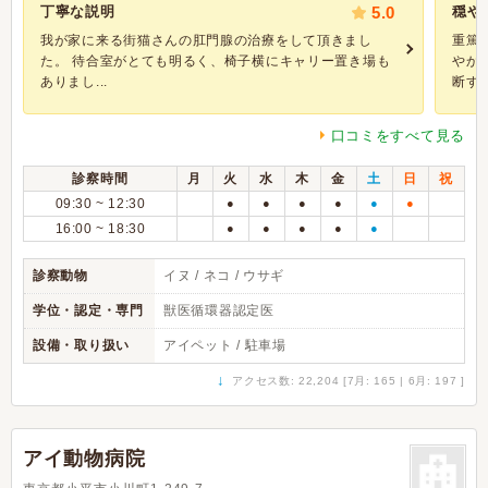
丁寧な説明
5.0
穏や
我が家に来る街猫さんの肛門腺の治療をして頂きまし
重篤
た。 待合室がとても明るく、椅子横にキャリー置き場も
やか
ありまし...
断する
口コミをすべて見る
診察時間
月
火
水
木
金
土
日
祝
09:30 ~ 12:30
●
●
●
●
●
●
16:00 ~ 18:30
●
●
●
●
●
診察動物
イヌ / ネコ / ウサギ
学位・認定・専門
獣医循環器認定医
設備・取り扱い
アイペット / 駐車場
↓
アクセス数: 22,204 [7月: 165 | 6月: 197 ]
アイ動物病院