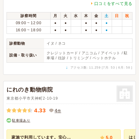
口コミをすべて見る
診察時間
月
火
水
木
金
土
日
祝
09:00 ~ 12:00
●
●
●
●
●
16:00 ~ 18:00
●
●
●
●
●
診察動物
イヌ / ネコ
クレジットカード / アニコム / アイペット / 駐
設備・取り扱い
車場 / 往診 / トリミング / ペットホテル
↓
アクセス数: 11,259 [7月: 53 | 6月: 58 ]
にれのき動物病院
東京都小平市天神町2-10-19
4.33
4
件
駐車場あり
家族で利用しています。安心...
5.0
はじ