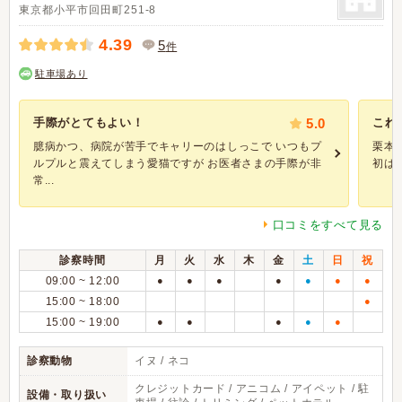
東京都小平市回田町251-8
4.39
5
件
駐車場あり
手際がとてもよい！
5.0
これ
臆病かつ、病院が苦手でキャリーのはしっこで いつもプ
栗本
ルプルと震えてしまう愛猫ですが お医者さまの手際が非
初は
常...
口コミをすべて見る
診察時間
月
火
水
木
金
土
日
祝
09:00 ~ 12:00
●
●
●
●
●
●
●
15:00 ~ 18:00
●
15:00 ~ 19:00
●
●
●
●
●
診察動物
イヌ / ネコ
クレジットカード / アニコム / アイペット / 駐
設備・取り扱い