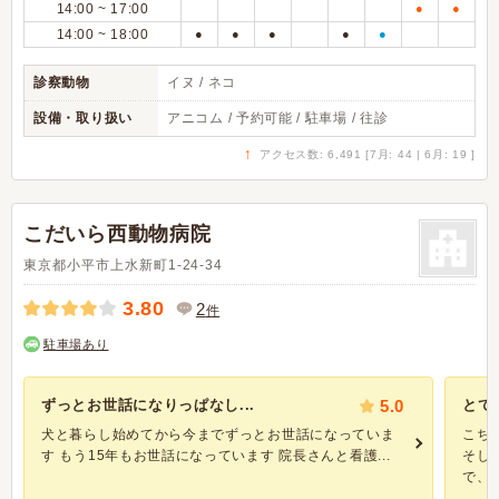
14:00 ~ 17:00
●
●
14:00 ~ 18:00
●
●
●
●
●
診察動物
イヌ / ネコ
設備・取り扱い
アニコム / 予約可能 / 駐車場 / 往診
↑
アクセス数: 6,491 [7月: 44 | 6月: 19 ]
こだいら西動物病院
東京都小平市上水新町1-24-34
3.80
2
件
駐車場あり
ずっとお世話になりっぱなし...
5.0
とて
犬と暮らし始めてから今までずっとお世話になっていま
こち
す もう15年もお世話になっています 院長さんと看護...
そし
で、 .