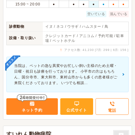
15:00 ~ 20:00
●
●
●
●
●
●
●
空いている
混んでいる
診察動物
イヌ / ネコ / ウサギ / ハムスター / 鳥
クレジットカード / アニコム / 予約可能 / 駐車
設備・取り扱い
場 / ペットホテル
↑
アクセス数: 41,230 [7月: 299 | 6月: 156 ]
オススメ
当院は、ペットの急な異変やお忙しい飼い主様のため土曜・
日曜・祝日も診療を行っております。 小平市の方はもちろ
ん、国分寺市、東大和市、東村山市からも多くの患者様がご
来院くださっております。 いつでも相談...
ネット予約
公式サイト
電話
すいれん動物病院