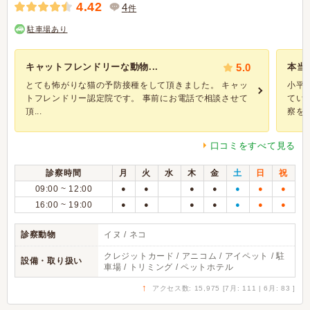
4.42
4
件
駐車場あり
キャットフレンドリーな動物...
5.0
本当
とても怖がりな猫の予防接種をして頂きました。 キャッ
小平
トフレンドリー認定院です。 事前にお電話で相談させて
てい
頂...
察を受
口コミをすべて見る
診察時間
月
火
水
木
金
土
日
祝
09:00 ~ 12:00
●
●
●
●
●
●
●
16:00 ~ 19:00
●
●
●
●
●
●
●
診察動物
イヌ / ネコ
クレジットカード / アニコム / アイペット / 駐
設備・取り扱い
車場 / トリミング / ペットホテル
↑
アクセス数: 15,975 [7月: 111 | 6月: 83 ]