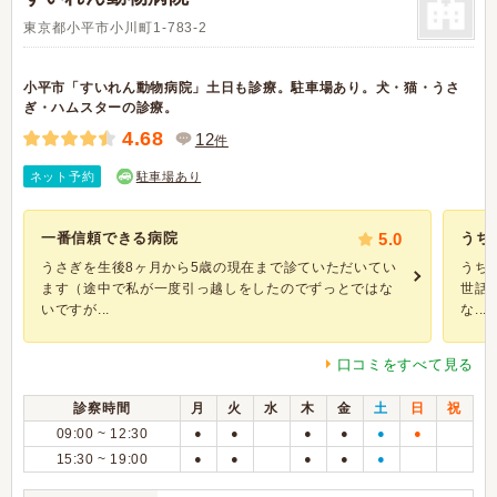
東京都小平市小川町1-783-2
小平市「すいれん動物病院」土日も診療。駐車場あり。犬・猫・うさ
ぎ・ハムスターの診療。
4.68
12
件
ネット予約
駐車場あり
一番信頼できる病院
5.0
うち
うさぎを生後8ヶ月から5歳の現在まで診ていただいてい
うち
ます（途中で私が一度引っ越しをしたのでずっとではな
世話
いですが...
な...
口コミをすべて見る
診察時間
月
火
水
木
金
土
日
祝
09:00 ~ 12:30
●
●
●
●
●
●
15:30 ~ 19:00
●
●
●
●
●