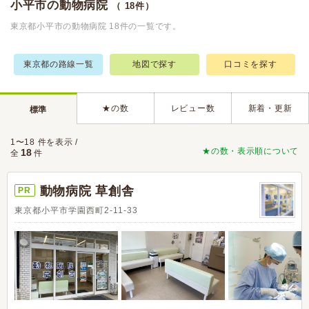
小平市の動物病院
（ 18件）
東京都小平市の動物病院 18件の一覧です。
東京都の路線一覧
地図で探す
口コミを探す
★の数
レビュー数
新着・更新
標準
1〜18 件を表示 /
★の数・表示順について
18
全
件
動物病院 草創舎
PR
東京都小平市学園西町2-11-33