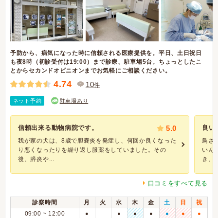
予防から、病気になった時に信頼される医療提供を。平日、土日祝日
も夜8時（初診受付は19:00）まで診療、駐車場5台。ちょっとしたこ
とからセカンドオピニオンまでお気軽にご相談ください。
4.74
10
件
ネット予約
駐車場あり
信頼出来る動物病院です。
5.0
良い
我が家の犬は、8歳で胆嚢炎を発症し、何回か良くなった
鳥さ
り悪くなったりを繰り返し服薬をしていました。その
いん
後、膵炎や...
き、す
口コミをすべて見る
診察時間
月
火
水
木
金
土
日
祝
09:00 ~ 12:00
●
●
●
●
●
●
●