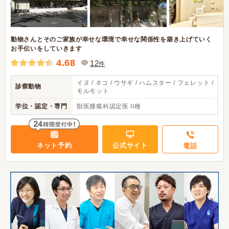
動物さんとそのご家族が幸せな環境で幸せな関係性を築き上げていく
お手伝いをしていきます
4.68
12
件
イヌ / ネコ / ウサギ / ハムスター / フェレット /
診察動物
モルモット
学位・認定・専門
獣医腫瘍科認定医 II種
ネット予約
公式サイト
電話