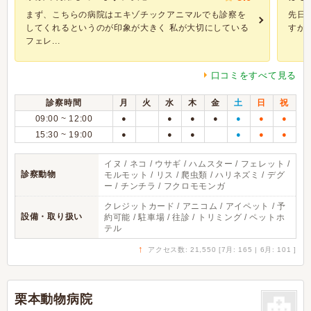
まず、こちらの病院はエキゾチックアニマルでも診察を
先日
してくれるというのが印象が大きく 私が大切にしている
すが
フェレ...
口コミをすべて見る
診察時間
月
火
水
木
金
土
日
祝
09:00 ~ 12:00
●
●
●
●
●
●
●
15:30 ~ 19:00
●
●
●
●
●
●
イヌ / ネコ / ウサギ / ハムスター / フェレット /
診察動物
モルモット / リス / 爬虫類 / ハリネズミ / デグ
ー / チンチラ / フクロモモンガ
クレジットカード / アニコム / アイペット / 予
設備・取り扱い
約可能 / 駐車場 / 往診 / トリミング / ペットホ
テル
↑
アクセス数: 21,550 [7月: 165 | 6月: 101 ]
栗本動物病院