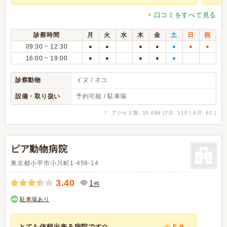
口コミをすべて見る
診察時間
月
火
水
木
金
土
日
祝
09:30 ~ 12:30
●
●
●
●
●
●
●
16:00 ~ 19:00
●
●
●
●
●
診察動物
イヌ / ネコ
設備・取り扱い
予約可能 / 駐車場
↑
アクセス数: 10,688 [7月: 110 | 6月: 62 ]
ピア動物病院
東京都小平市小川町1-459-14
3.40
1
件
駐車場あり
とても信頼出来る病院です✩...