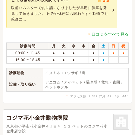
5.0
以前ハムスターでお世話になりましたが早期に腫瘍を発
見して頂きました。 休みや休憩にも関わらず小動物でも
親身に...
口コミをすべて見る
診察時間
月
火
水
木
金
土
日
祝
09:00 ~ 11:45
●
●
●
●
●
●
●
16:00 ~ 18:45
●
●
●
●
●
診察動物
イヌ / ネコ / ウサギ / 鳥
アニコム / アイペット / 駐車場 / 救急・夜間 /
設備・取り扱い
ペットホテル
↑
アクセス数: 2,339 [7月: 47 | 6月: 44 ]
コジマ花小金井動物病院
東京都小平市花小金井４丁目４−１２ ペットのコジマ花小
金井店併設