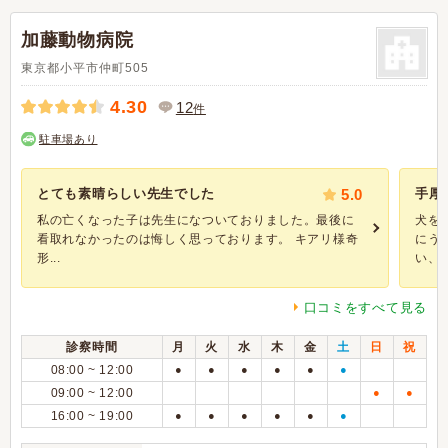
加藤動物病院
東京都小平市仲町505
4.30
12
件
駐車場あり
とても素晴らしい先生でした
5.0
手厚
私の亡くなった子は先生になついておりました。最後に
犬を
看取れなかったのは悔しく思っております。 キアリ様奇
にう
形...
い、..
口コミをすべて見る
診察時間
月
火
水
木
金
土
日
祝
08:00 ~ 12:00
●
●
●
●
●
●
09:00 ~ 12:00
●
●
16:00 ~ 19:00
●
●
●
●
●
●