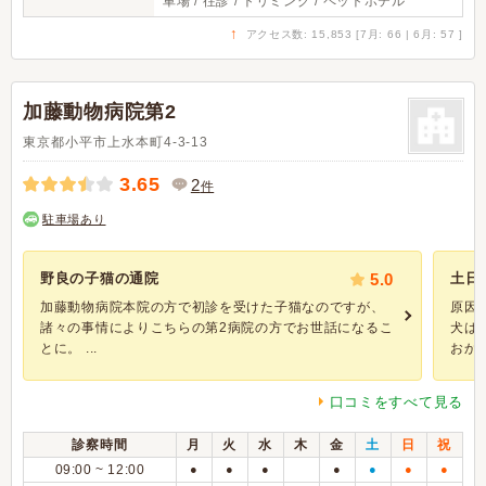
車場 / 往診 / トリミング / ペットホテル
↑
アクセス数: 15,853 [7月: 66 | 6月: 57 ]
加藤動物病院第2
東京都小平市上水本町4-3-13
3.65
2
件
駐車場あり
野良の子猫の通院
5.0
土日
加藤動物病院本院の方で初診を受けた子猫なのですが、
原因
諸々の事情によりこちらの第2病院の方でお世話になるこ
犬は
とに。 ...
おかけ
口コミをすべて見る
診察時間
月
火
水
木
金
土
日
祝
09:00 ~ 12:00
●
●
●
●
●
●
●