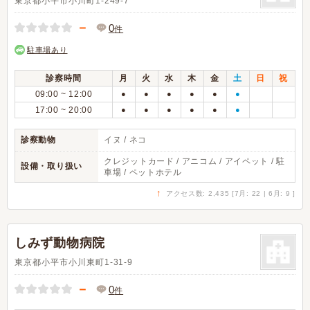
東京都小平市小川町1-249-7
－
0
件
駐車場あり
診察時間
月
火
水
木
金
土
日
祝
09:00 ~ 12:00
●
●
●
●
●
●
17:00 ~ 20:00
●
●
●
●
●
●
診察動物
イヌ / ネコ
クレジットカード / アニコム / アイペット / 駐
設備・取り扱い
車場 / ペットホテル
↑
アクセス数: 2,435 [7月: 22 | 6月: 9 ]
しみず動物病院
東京都小平市小川東町1-31-9
－
0
件