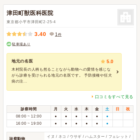
津田町獣医科医院
東京都小平市津田町2-25-4
3.40
1
件
駐車場あり
地元の名医
5.0
木村院長の人柄も然ることながら動物への愛情を感じな
がら診療を受けられる地元の名医です。 予防接種や狂犬
病の注...
口コミをすべて見る
診察時間
月
火
水
木
金
土
日
祝
08:00 ~ 12:00
●
●
●
●
●
●
16:00 ~ 19:00
●
●
●
●
●
●
イヌ / ネコ / ウサギ / ハムスター / フェレット /
診察動物