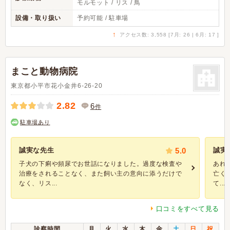
モルモット / リス / 鳥
設備・取り扱い
予約可能 / 駐車場
↑
アクセス数: 3,558 [7月: 26 | 6月: 17 ]
まこと動物病院
東京都小平市花小金井6-26-20
2.82
6
件
駐車場あり
誠実な先生
5.0
誠実
子犬の下痢や頻尿でお世話になりました。過度な検査や
あれ
治療をされることなく、また飼い主の意向に添うだけで
亡く
なく、リス...
て...
口コミをすべて見る
診察時間
月
火
水
木
金
土
日
祝