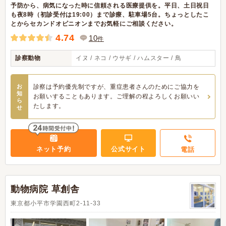
予防から、病気になった時に信頼される医療提供を。平日、土日祝日
も夜8時（初診受付は19:00）まで診療、駐車場5台。ちょっとしたこ
とからセカンドオピニオンまでお気軽にご相談ください。
4.74
10
件
診察動物
イヌ / ネコ / ウサギ / ハムスター / 鳥
お
診察は予約優先制ですが、重症患者さんのためにご協力を
知
お願いすることもあります。ご理解の程よろしくお願いい
ら
たします。
せ
ネット予約
公式サイト
電話
動物病院 草創舎
東京都小平市学園西町2-11-33