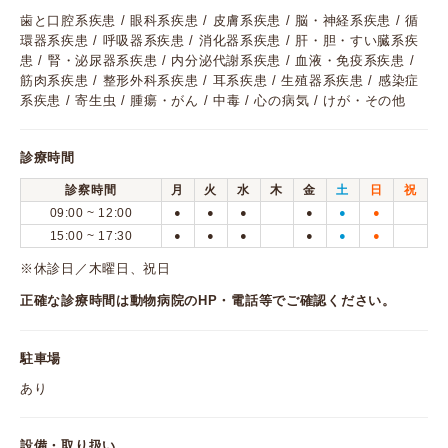
歯と口腔系疾患 / 眼科系疾患 / 皮膚系疾患 / 脳・神経系疾患 / 循
環器系疾患 / 呼吸器系疾患 / 消化器系疾患 / 肝・胆・すい臓系疾
患 / 腎・泌尿器系疾患 / 内分泌代謝系疾患 / 血液・免疫系疾患 /
筋肉系疾患 / 整形外科系疾患 / 耳系疾患 / 生殖器系疾患 / 感染症
系疾患 / 寄生虫 / 腫瘍・がん / 中毒 / 心の病気 / けが・その他
診療時間
診察時間
月
火
水
木
金
土
日
祝
09:00 ~ 12:00
●
●
●
●
●
●
15:00 ~ 17:30
●
●
●
●
●
●
※休診日／木曜日、祝日
正確な診療時間は動物病院のHP・電話等でご確認ください。
駐車場
あり
設備・取り扱い