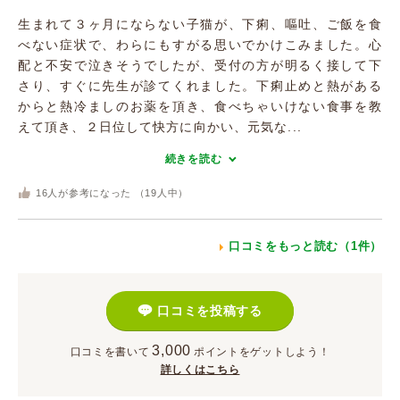
生まれて３ヶ月にならない子猫が、下痢、嘔吐、ご飯を食
べない症状で、わらにもすがる思いでかけこみました。心
配と不安で泣きそうでしたが、受付の方が明るく接して下
さり、すぐに先生が診てくれました。下痢止めと熱がある
からと熱冷ましのお薬を頂き、食べちゃいけない食事を教
えて頂き、２日位して快方に向かい、元気な...
続きを読む
16
人が参考になった （
19
人中）
口コミをもっと読む（1件）
口コミを投稿する
3,000
口コミを書いて
ポイント
をゲットしよう！
詳しくはこちら