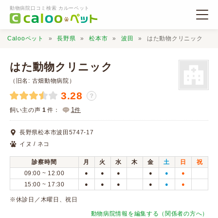
動物病院口コミ検索 カルーペット
Calooペット
長野県
松本市
波田
はた動物クリニック
はた動物クリニック
（旧名: 古畑動物病院）
3.28
？
動物病院検索
1
飼い主の声
1
件：
件
口コミ検索
長野県松本市波田5747-17
イヌ / ネコ
Calooペットとは？
診察時間
月
火
水
木
金
土
日
祝
09:00 ~ 12:00
●
●
●
●
●
●
口コミ投稿
15:00 ~ 17:30
●
●
●
●
●
●
※休診日／木曜日、祝日
動物病院情報を編集する（関係者の方へ）