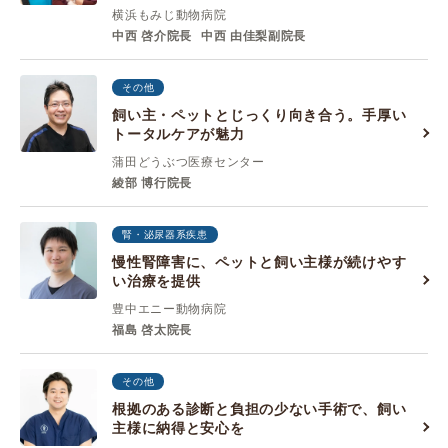
横浜もみじ動物病院
中西 啓介院長
中西 由佳梨副院長
その他
飼い主・ペットとじっくり向き合う。手厚い
トータルケアが魅力
蒲田どうぶつ医療センター
綾部 博行院長
腎・泌尿器系疾患
慢性腎障害に、ペットと飼い主様が続けやす
い治療を提供
豊中エニー動物病院
福島 啓太院長
その他
根拠のある診断と負担の少ない手術で、飼い
主様に納得と安心を