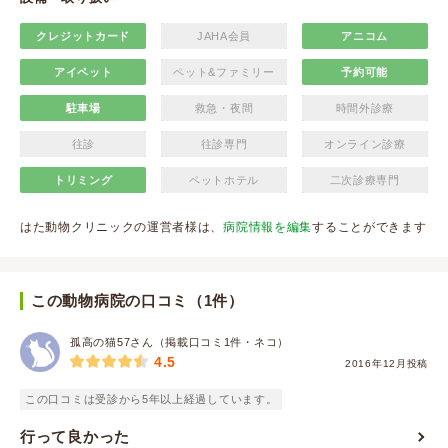
クレジットカード
JAHA会員
アニコム
アイペット
ペット&ファミリー
予約可能
駐車場
救急・夜間
時間外診療
往診
往診専門
オンライン診療
トリミング
ペットホテル
二次診療専門
はた動物クリニックの運営者様は、
病院情報を編集
することができます
この動物病院の口コミ（1件）
孤高の猫57さん（掲載口コミ1件・ネコ）
4.5
2016年12月投稿
この口コミは受診から5年以上経過しています。
行って良かった