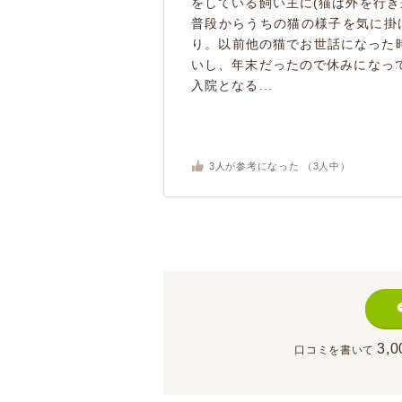
をしている飼い主に(猫は外を行き
普段からうちの猫の様子を気に掛
り。以前他の猫でお世話になった
いし、年末だったので休みになっ
入院となる...
3
人が参考になった （
3
人中）
3,0
口コミを書いて