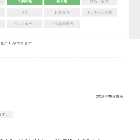
ー
予約可能
駐車場
救急・夜間
往診
往診専門
オンライン診療
ペットホテル
二次診療専門
することができます
）
2016年06月投稿
ます。