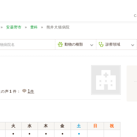
C
安曇野市
豊科
熊井犬猫病院
1
主の声
1
件：
件
火
水
木
金
土
日
祝
●
●
●
●
●