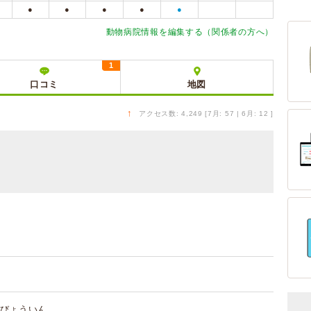
●
●
●
●
●
動物病院情報を編集する（関係者の方へ）
1
口コミ
地図
↑
アクセス数: 4,249 [7月: 57 | 6月: 12 ]
びょういん