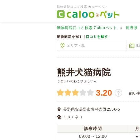
動物病院口コミ検索 カルーペット
動物病院口コミ検索
Calooペット
長野県
動物病院を探す |
口コミを探す
熊井犬猫病院
くまいいぬねこびょういん
3.20
？
飼い
長野県安曇野市豊科吉野2566-5
イヌ / ネコ
診察時間
月
09:00 ~ 12:00
●