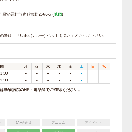
 長野県安曇野市豊科吉野2566-5 (
地図
)
の際は、「Caloo(カルー) ペットを見た」とお伝え下さい。
間
月
火
水
木
金
土
日
祝
12:00
●
●
●
●
●
●
19:00
●
●
●
●
●
●
は動物病院のHP・電話等でご確認ください。
ド
JAHA会員
アニコム
アイペット