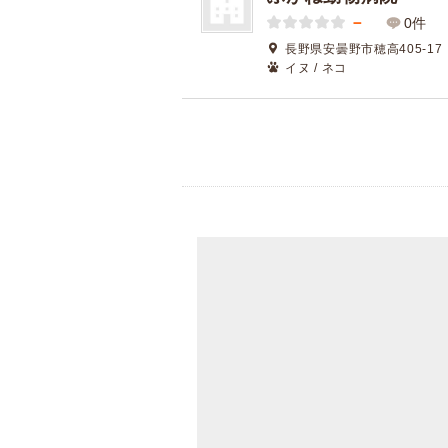
－
0件
長野県安曇野市穂高405-17
イヌ / ネコ